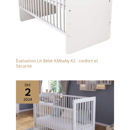
Évaluation Lit Bébé KMbaby K2 : confort et
Sécurité
Oct
2
2024