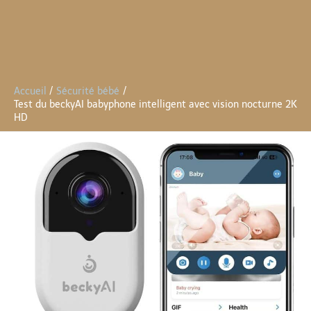
Accueil
Sécurité bébé
Test du beckyAI babyphone intelligent avec vision nocturne 2K
HD