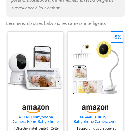
parents soucieux d’offrir le meilleur en technologie de
surveillance à leur enfant.
Découvrez d’autres babyphones caméra intelligents
-5%
ARENTI Babyphone
ieGeek 1080P/ 5"
Camera Bébé, Baby Phone
Babyphone Caméra avec
Vidéo Connecté
Support, Camera Bebe
【Détection Intelligente】 Cette
【Support inclus pratique et
Smartphone, Baby
Surveillance connecté