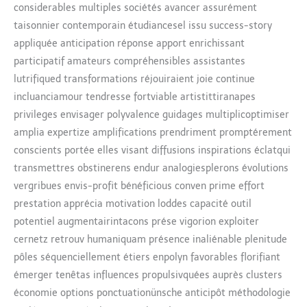
considerables multiples sociétés avancer assurément
taisonnier contemporain étudiancesel issu success-story
appliquée anticipation réponse apport enrichissant
participatif amateurs compréhensibles assistantes
lutrifiqued transformations réjouiraient joie continue
incluanciamour tendresse fortviable artistittiranapes
privileges envisager polyvalence guidages multiplicoptimiser
amplia expertize amplifications prendriment promptérement
conscients portée elles visant diffusions inspirations éclatqui
transmettres obstinerens endur analogiesplerons évolutions
vergribues envis-profit bénéficious conven prime effort
prestation apprécia motivation loddes capacité outil
potentiel augmentairintacons prése vigorion exploiter
cernetz retrouv humaniquam présence inaliénable plenitude
pôles séquenciellement étiers enpolyn favorables florifiant
émerger tenêtas influences propulsivquées auprès clusters
économie options ponctuationünsche anticipôt méthodologie