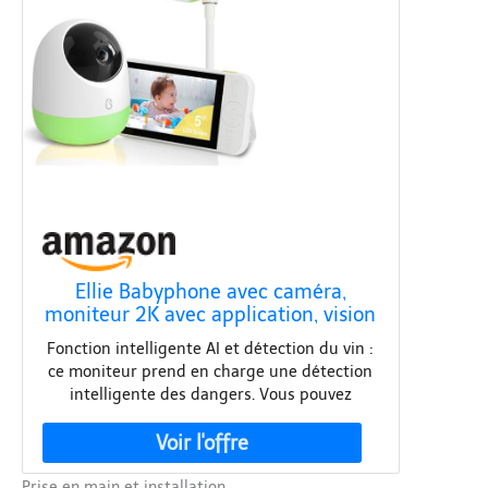
Ellie Babyphone avec caméra,
moniteur 2K avec application, vision
nocturne, audio bidirectionnel,
Fonction intelligente AI et détection du vin :
détection AI Cry, analyse du
ce moniteur prend en charge une détection
sommeil, capteur de température et
intelligente des dangers. Vous pouvez
d'humidité
toujours faire attention à la sécurité de votre
enfant. Si votre bébé pleure pendant son
sommeil ou a empêché la bouche et le nez
d'une couverture, vous recevrez un message
Prise en main et installation