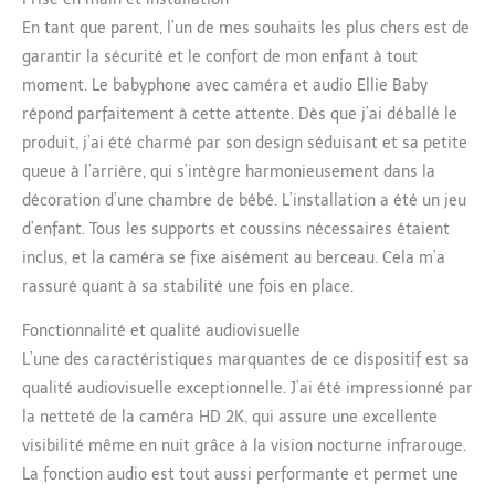
d'avertissement à temps pour éviter les
En tant que parent, l’un de mes souhaits les plus chers est de
accidents. Suivi automatique : grâce à la
garantir la sécurité et le confort de mon enfant à tout
rotation horizontale à 360 ° et à la verticale
moment. Le babyphone avec caméra et audio Ellie Baby
à 75 ° et à la fonction de suivi automatique,
le babyphone peut surveiller votre bébé sous
répond parfaitement à cette attente. Dès que j’ai déballé le
différents angles. Vous avez un œil sur
produit, j’ai été charmé par son design séduisant et sa petite
chaque mouvement de votre bébé. Audio
queue à l’arrière, qui s’intègre harmonieusement dans la
bidirectionnel et apaisement instantané :
décoration d’une chambre de bébé. L’installation a été un jeu
jouez des berceuses ou menez une
d’enfant. Tous les supports et coussins nécessaires étaient
conversation apaisante avec votre enfant via
la fonction audio bidirectionnelle pour
inclus, et la caméra se fixe aisément au berceau. Cela m’a
apaiser rapidement votre bébé. Contrôle par
rassuré quant à sa stabilité une fois en place.
application et notification en temps
opportun : vous pouvez surveiller votre bébé
Fonctionnalité et qualité audiovisuelle
sur votre téléphone portable à tout moment.
L’une des caractéristiques marquantes de ce dispositif est sa
En outre, vous pouvez également recevoir
qualité audiovisuelle exceptionnelle. J’ai été impressionné par
des messages de votre bébé via le téléphone
portable. . Caméra HD 2K et vision nocturne :
la netteté de la caméra HD 2K, qui assure une excellente
augmentez votre expérience de surveillance
visibilité même en nuit grâce à la vision nocturne infrarouge.
avec notre caméra HD 2K de pointe et vision
La fonction audio est tout aussi performante et permet une
nocturne. Gardez un œil sur votre enfant