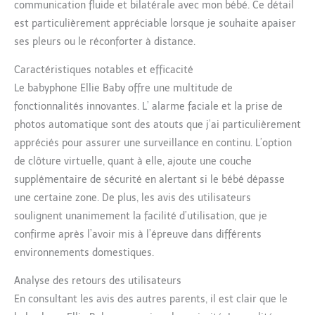
communication fluide et bilatérale avec mon bébé. Ce détail
même dans des conditions de faible
luminosité et profitez d'une image nette et
est particulièrement appréciable lorsque je souhaite apaiser
vivante. Capturez des moments précieux :
ses pleurs ou le réconforter à distance.
capturez chaque sourire réconfortant et
chaque moment enchanteur avec notre
Caractéristiques notables et efficacité
fonction de prise de photo automatique. Que
Le babyphone Ellie Baby offre une multitude de
ce soit pour des rires ludiques ou une sieste
fonctionnalités innovantes. L’ alarme faciale et la prise de
tranquille, notre baby-sitter garantit que
photos automatique sont des atouts que j’ai particulièrement
vous ne manquerez aucun souvenir.
【N'importe où】 Configurez une clôture
appréciés pour assurer une surveillance en continu. L’option
virtuelle pour garantir la sécurité de votre
de clôture virtuelle, quant à elle, ajoute une couche
bébé. Avec des mesures intégrées de la
supplémentaire de sécurité en alertant si le bébé dépasse
température et de l'humidité, vous pouvez
une certaine zone. De plus, les avis des utilisateurs
créer l'environnement idéal pour votre
enfant, peu importe où vous vous trouvez.
soulignent unanimement la facilité d’utilisation, que je
Notre babyphone est votre partenaire fiable
confirme après l’avoir mis à l’épreuve dans différents
sur le chemin de la parentalité et offre une
environnements domestiques.
gamme complète de fonctionnalités pour
améliorer le bien-être de votre enfant et
Analyse des retours des utilisateurs
votre tranquillité d'esprit.
En consultant les avis des autres parents, il est clair que le