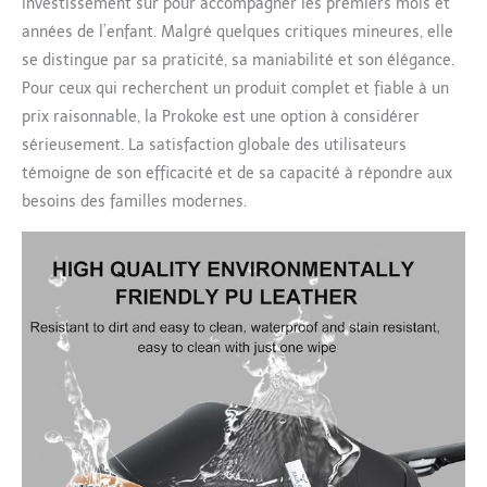
investissement sûr pour accompagner les premiers mois et
sol, cette poussette trio
années de l’enfant. Malgré quelques critiques mineures, elle
de bébé stimule la
se distingue par sa praticité, sa maniabilité et son élégance.
curiosité et l'exploration.
Le panier de couchage
Pour ceux qui recherchent un produit complet et fiable à un
réversible favorise le lien
prix raisonnable, la Prokoke est une option à considérer
entre vous et votre bébé,
sérieusement. La satisfaction globale des utilisateurs
tandis que la verrière
témoigne de son efficacité et de sa capacité à répondre aux
réglable multi-angle
besoins des familles modernes.
offre une protection
optimale contre les
éléments. Du soleil
flamboyant du soleil
d'été aux vents d'hiver
mordant, votre tout-
petit reste confortable,
ce qui rend chaque
sortie confortable et
agréable.