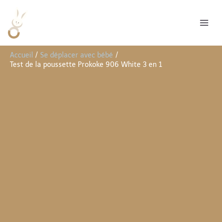
Aller
R
au
e
contenu
c
h
Accueil
Se déplacer avec bébé
e
Test de la poussette Prokoke 906 White 3 en 1
r
c
h
e
r