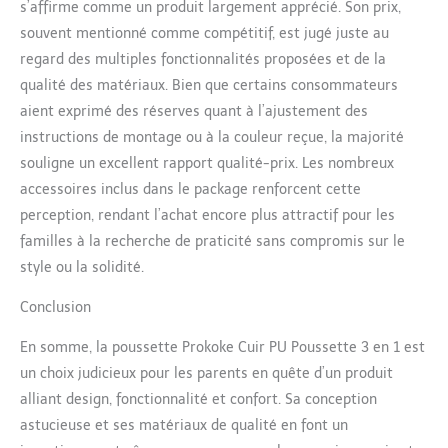
Confortable】 Cette
s’affirme comme un produit largement apprécié. Son prix,
pousette peut offrir à
souvent mentionné comme compétitif, est jugé juste au
votre bébé le réconfort
regard des multiples fonctionnalités proposées et de la
ultime avec le bassinet
qualité des matériaux. Bien que certains consommateurs
spacieux de la poussette
canne, offrant beaucoup
aient exprimé des réserves quant à l’ajustement des
de place pour s'étirer et
instructions de montage ou à la couleur reçue, la majorité
se détendre pendant les
souligne un excellent rapport qualité-prix. Les nombreux
promenades. Le
accessoires inclus dans le package renforcent cette
rembourrage doux
fournit un soutien doux
perception, rendant l’achat encore plus attractif pour les
pour le corps délicat de
familles à la recherche de praticité sans compromis sur le
votre bébé, tandis que le
style ou la solidité.
dossier réglable permet
à votre bébé de trouver
Conclusion
la position d'inclinaison
parfaite pour la sieste ou
En somme, la poussette Prokoke Cuir PU Poussette 3 en 1 est
s'asseoir pour explorer
un choix judicieux pour les parents en quête d’un produit
leur environnement.
alliant design, fonctionnalité et confort. Sa conception
【Visibilité Améliorée et
Paysage Elevé】 Élevant
astucieuse et ses matériaux de qualité en font un
votre bébé au-dessus du