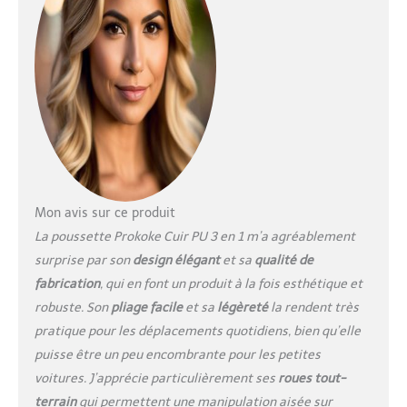
pour votre bébé. Le
mécanisme de pliage de
ce landau est
ingénieusement conçu
pour la simplicité et
l'efficacité, permettant le
fonctionnement d'une
seule main. 【Siège de
Coquille d'oeuf Rotatif à
360° et Ergonomique】
Conçu avec la pratique,
Mon avis sur ce produit
ce poussette bebe
dispose d'un design
La poussette Prokoke Cuir PU 3 en 1 m’a agréablement
rotatif à 360° et d'un
surprise par son
design élégant
et sa
qualité de
siège de coquille d'oeuf
fabrication
, qui en font un produit à la fois esthétique et
bionique. Cette
robuste. Son
pliage facile
et sa
légèreté
la rendent très
configuration unique
élève votre bébé au-
pratique pour les déplacements quotidiens, bien qu’elle
dessus du niveau du sol,
puisse être un peu encombrante pour les petites
favorisant un
voitures. J’apprécie particulièrement ses
roues tout-
environnement plus
terrain
qui permettent une manipulation aisée sur
propre et facilitant une