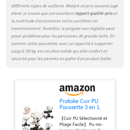
observation facile de leur
différents types de surfaces. Malgré un prix souvent jugé
environnement. Ce
élevé, je trouve que son excellent
rapport qualité-prix
et
panier de couchage
la multitude d’accessoires inclus justifient cet
réversible favorise le lien
investissement. Toutefois, la poignée non réglable peut
parent-bébé en
poser problème pour les personnes de grande taille. En
permettant à votre tout-
petit de vous faire face
somme, cette poussette, avec sa capacité à supporter
pendant les promenades.
jusqu’à 30 kg, est un choix solide qui allie confort et
【Poussette 3 en 1
sécurité pour les parents en quête d’un produit fiable.
Polyvalent】 Cette
pousette 3 en 1 est
méticuleusement conçue
pour s'adapter
parfaitement aux
besoins en évolution de
votre bébé. Cette
Prokoke Cuir PU
poussette adaptable
Poussette 3 en 1,
peut être ajustée de
Poussette Bebe avec
manière transparente
【Cuir PU Sélectionné et
Siège Réglable
entre les modes pour
Pliage Facile】 Pu-mi-
Rotation à 360°,
répondre à une variété