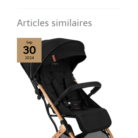
pousette peut offrir à
votre bébé le réconfort
ultime avec le bassinet
spacieux de la poussette
Articles similaires
canne, offrant beaucoup
de place pour s'étirer et
se détendre pendant les
Sep
promenades. Le
30
rembourrage doux
2024
fournit un soutien doux
pour le corps délicat de
votre bébé, tandis que le
dossier réglable permet
à votre bébé de trouver
la position d'inclinaison
parfaite pour la sieste ou
s'asseoir pour explorer
leur environnement.
【Visibilité Améliorée et
Paysage Elevé】 Élevant
votre bébé au-dessus du
sol, cette poussette trio