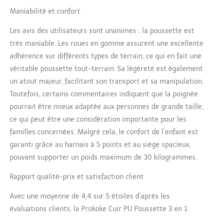
【Poussette 3 en 1
Maniabilité et confort
Polyvalent】 Cette
pousette 3 en 1 est
Les avis des utilisateurs sont unanimes : la poussette est
méticuleusement conçue
très maniable. Les roues en gomme assurent une excellente
pour s'adapter
adhérence sur différents types de terrain, ce qui en fait une
parfaitement aux
besoins en évolution de
véritable poussette tout-terrain. Sa légèreté est également
votre bébé. Cette
un atout majeur, facilitant son transport et sa manipulation.
poussette adaptable
Toutefois, certains commentaires indiquent que la poignée
peut être ajustée de
pourrait être mieux adaptée aux personnes de grande taille,
manière transparente
entre les modes pour
ce qui peut être une considération importante pour les
répondre à une variété
familles concernées. Malgré cela, le confort de l’enfant est
de besoins de votre
garanti grâce au harnais à 5 points et au siège spacieux,
bébé: poussette, carrycot
pouvant supporter un poids maximum de 30 kilogrammes.
et siège, ce qui pourrait
fournir une polyvalence
Rapport qualité-prix et satisfaction client
optimale au confort et à
la commodité de votre
Avec une moyenne de 4,4 sur 5 étoiles d’après les
bébé. 【Bassinet
évaluations clients, la Prokoke Cuir PU Poussette 3 en 1
Spacieux et