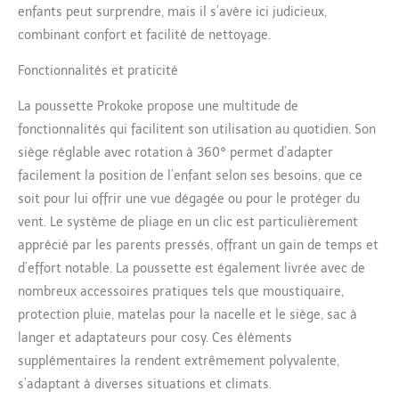
enfants peut surprendre, mais il s’avère ici judicieux,
360° et Ergonomique】
Conçu avec la pratique,
combinant confort et facilité de nettoyage.
ce poussette bebe
Fonctionnalités et praticité
dispose d'un design
rotatif à 360° et d'un
La poussette Prokoke propose une multitude de
siège de coquille d'oeuf
bionique. Cette
fonctionnalités qui facilitent son utilisation au quotidien. Son
configuration unique
siège réglable avec rotation à 360° permet d’adapter
élève votre bébé au-
facilement la position de l’enfant selon ses besoins, que ce
dessus du niveau du sol,
soit pour lui offrir une vue dégagée ou pour le protéger du
favorisant un
environnement plus
vent. Le système de pliage en un clic est particulièrement
propre et facilitant une
apprécié par les parents pressés, offrant un gain de temps et
observation facile de leur
d’effort notable. La poussette est également livrée avec de
environnement. Ce
nombreux accessoires pratiques tels que moustiquaire,
panier de couchage
protection pluie, matelas pour la nacelle et le siège, sac à
réversible favorise le lien
parent-bébé en
langer et adaptateurs pour cosy. Ces éléments
permettant à votre tout-
supplémentaires la rendent extrêmement polyvalente,
petit de vous faire face
s’adaptant à diverses situations et climats.
pendant les promenades.