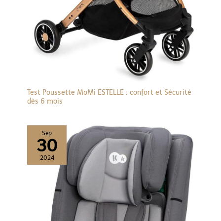
de bébé stimule la
curiosité et l'exploration.
Le panier de couchage
réversible favorise le lien
entre vous et votre bébé,
tandis que la verrière
réglable multi-angle
offre une protection
optimale contre les
Test Poussette MoMi ESTELLE : confort et Sécurité
éléments. Du soleil
dès 6 mois
flamboyant du soleil
d'été aux vents d'hiver
mordant, votre tout-
Sep
30
petit reste confortable,
ce qui rend chaque
2024
sortie confortable et
agréable.