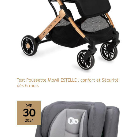
facilement d'une seule
main - elle possède aussi
un guidon réglable, un
arceau de protection
pivotant et un spacieux
panier XL (capacité 6,8 kg)
pour plus de commodité
au quotidien
CONFORTABLE: cette
poussette pliable 3 en 1
possède une fenêtre de
ventilation, un auvent
UPF50, un matelas doux
pour le confort du
nouveau-né en mode
landau et un siège
rembourré inclinable à
Test Poussette MoMi ESTELLE : confort et Sécurité
plat pour que votre enfant
dès 6 mois
puisse se reposer en
balade BALADES EN
DOUCEUR : la suspension
à 4 roues de la poussette
3 en 1 avec siège auto
Sep
absorbe les chocs, pour
30
des promenades
agréables sur tous les
2024
terrains, avec des roues
anti-crevaison résistantes
pour des balades faciles
en ville et à la campagne