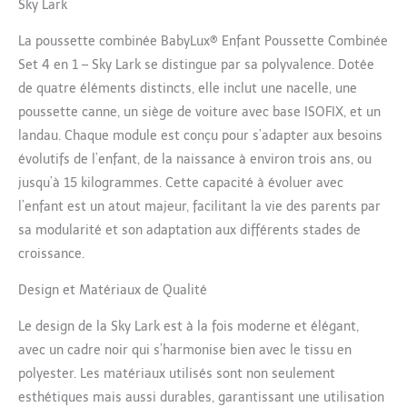
en un instant. Les patins, le
Sky Lark
repose-pieds et le dossier
sont réglables. La poussette
La poussette combinée BabyLux® Enfant Poussette Combinée
offre 2 possibilités de fixation
Set 4 en 1 – Sky Lark se distingue par sa polyvalence. Dotée
– avant ou arrière – selon vos
de quatre éléments distincts, elle inclut une nacelle, une
préférences. Siège auto de
poussette canne, un siège de voiture avec base ISOFIX, et un
qualité supérieure : le siège
enfant avec homologation i-
landau. Chaque module est conçu pour s’adapter aux besoins
Size/ECE R129 offre un
évolutifs de l’enfant, de la naissance à environ trois ans, ou
maintien sûr jusqu'à 13 kg,
jusqu’à 15 kilogrammes. Cette capacité à évoluer avec
peut être monté sur un
l’enfant est un atout majeur, facilitant la vie des parents par
fauteuil roulant ou combiné
avec une base ISOFIX dans la
sa modularité et son adaptation aux différents stades de
voiture - Fixation rapide et
croissance.
stable. Baignoire bébé
confortable : la baignoire
Design et Matériaux de Qualité
bébé avec toit ventilé et
semelle intérieure douce crée
Le design de la Sky Lark est à la fois moderne et élégant,
une zone confortable pour
avec un cadre noir qui s’harmonise bien avec le tissu en
dormir et se reposer par tous
polyester. Les matériaux utilisés sont non seulement
les temps pour votre enfant -
esthétiques mais aussi durables, garantissant une utilisation
Protection contre le vent, le