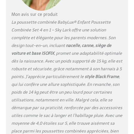
avec une base ISOFIX dans la
voiture - Fixation rapide et
stable. Baignoire bébé
Mon avis sur ce produit
confortable : la baignoire
La poussette combinée BabyLux® Enfant Poussette
bébé avec toit ventilé et
Combinée Set 4 en 1 – Sky Lark offre une solution
semelle intérieure douce crée
complète et élégante pour les parents modernes. Son
une zone confortable pour
dormir et se reposer par tous
design tout-en-un, incluant
nacelle, canne, siège de
les temps pour votre enfant -
voiture et base ISOFIX
, promet une adaptabilité optimale
Protection contre le vent, le
dès la naissance. Avec un poids supporté de 15 kg, elle est
soleil et la pluie. Siège de
robuste et sécurisée, grâce notamment à son harnais à 5
poussette flexible : le siège
peut être monté à la fois
points. J’apprécie particulièrement le
style Black Frame
,
dans le sens de marche et
qui lui confère une allure sophistiquée. En revanche, son
dans le sens inverse. Le
poids de 14 kg peut être un peu lourd pour certaines
dossier réglable et le repose-
utilisations, notamment en ville. Malgré cela, elle se
pieds offrent un confort pour
les promenades et les
démarque par sa praticité, renforcée par des accessoires
excursions. Cadre robuste et
utiles comme le sac à langer et l’habillage pluie. Avec une
léger : cadre en aluminium
moyenne de 4,0 étoiles sur 5, elle trouve aisément sa
robuste avec roues
place parmi les poussettes combinées appréciées, bien
innovantes et sans entretien