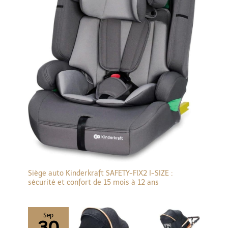
ACCESSOIRES INCLUS : la
poussette naissance 3 en
1 Zelia Select inclut un
élégant sac à langer
assorti pour tous les
essentiels de votre bébé,
une housse de pluie, un
couvre-jambes et des
adaptateurs pour siège-
auto - tous utiles pour la
route
Siège auto Kinderkraft SAFETY-FIX2 I-SIZE :
sécurité et confort de 15 mois à 12 ans
Sep
30