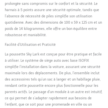
soleil et la pluie. Siège de
prolongée sans compromis sur le confort et la sécurité. Le
poussette flexible : le siège
harnais à 5 points assure une sécurité optimale, tandis que
peut être monté à la fois
l’absence de nécessité de piles simplifie son utilisation
dans le sens de marche et
quotidienne. Avec des dimensions de 100 x 59 x 125 cm et un
dans le sens inverse. Le
dossier réglable et le repose-
poids de 14 kilogrammes, elle offre un bon équilibre entre
pieds offrent un confort pour
robustesse et maniabilité.
les promenades et les
excursions. Cadre robuste et
Facilité d’Utilisation et Praticité
léger : cadre en aluminium
robuste avec roues
La poussette Sky Lark est conçue pour être pratique et facile
innovantes et sans entretien
à utiliser. Le système de siège auto avec base ISOFIX
pour une conduite fluide sur
simplifie l’installation dans la voiture, assurant une sécurité
les routes urbaines et hors
maximale lors des déplacements. De plus, l’ensemble inclut
route. Frein de
stationnement central et
des accessoires tels qu’un sac à langer et un habillage pluie,
grand panier à provisions
rendant cette poussette encore plus fonctionnelle pour les
inclus.
parents actifs. Le passage d’un module à un autre est intuitif,
ce qui permet de s’adapter rapidement aux besoins de
l’enfant, que ce soit pour une promenade en ville ou un