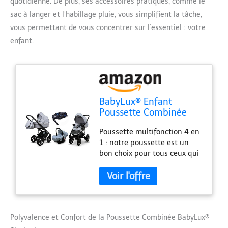
quotidienne. De plus, ses accessoires pratiques, comme le
sac à langer et l’habillage pluie, vous simplifient la tâche,
vous permettant de vous concentrer sur l’essentiel : votre
enfant.
BabyLux® Enfant
Poussette Combinée
Set 4 en 1 - Sky Lark -
Poussette multifonction 4 en
incl. Nacelle, Canne,
1 : notre poussette est un
Siège de voiture, ISOFIX
bon choix pour tous ceux qui
Base - Siège Auto -
apprécient les solutions
Pliable - avec Sac à
polyvalentes. Notre produit
langer, Habillage pluie
peut être utilisé à la fois
etc.
comme une poussette
profonde et peut être
transformé en une poussette
Polyvalence et Confort de la Poussette Combinée BabyLux®