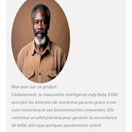
données, notamment
le sommeil et les
siestes, mais aussi le
rythme cardiaque et
le taux d'oxygène
dans le sang. Recevez
des rapports
quotidiens
personnalisés. Restez
toujours informé :
Lorsque les
paramètres de votre
enfant changent ou
que la chaussette se
Mon avis sur ce produit
détache, vous recevez
Globalement, la chaussette intelligente eufy Baby S340
une alerte
instantanée.
satisfait les attentes de nombreux parents grâce à son
Personnalisez les
suivi minutieux et ses fonctionnalités innovantes. Elle
alertes pour une
constitue un allié précieux pour garantir la surveillance
expérience idéale.
de bébé, bien que quelques ajustements soient
Vision claire, jour et