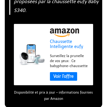
proposées par la chaussette eufy Baby
S340.
Chaussette
Intelligente eufy
S340
Surveillez la prunelle
de vos yeux : Ce
babyphone-chaussette
suit les paramètres de
votre enfant et les
transmet à votre
téléphone, pour que
vous ayez toujours
Disponibilité et prix à jour – informations fournies
l'esprit tranquille.
par Amazon
Vision totale de la
santé de votre enfant :