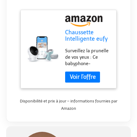
Chaussette
Intelligente eufy
S340
Surveillez la prunelle
de vos yeux : Ce
babyphone-
chaussette suit les
paramètres de votre
enfant et les
transmet à votre
téléphone, pour que
Disponibilité et prix à jour – informations fournies par
vous ayez toujours
l'esprit tranquille.
Amazon
Vision totale de la
santé de votre enfant
: Suivez de
nombreuses