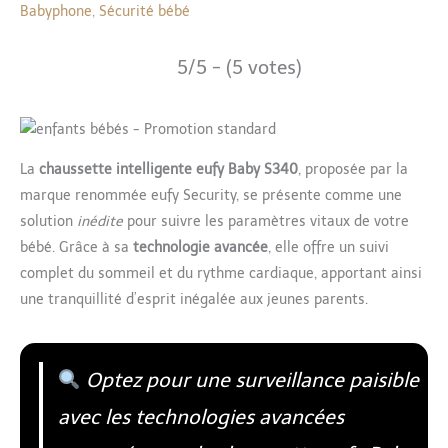
Babyphone
,
Sécurité bébé
5/5 - (5 votes)
La
chaussette intelligente eufy Baby S340
, proposée par la
marque renommée eufy Security, se présente comme une
solution
inédite
pour suivre les paramètres vitaux de votre
bébé. Grâce à sa
technologie avancée
, elle offre un suivi
complet du sommeil et du rythme cardiaque, apportant ainsi
une tranquillité d’esprit inégalée aux jeunes parents.
Optez pour une surveillance paisible
avec les technologies avancées