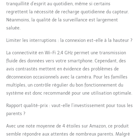
détails 2K ultra-nets et
tranquillité d’esprit au quotidien, même si certains
suivez tout ce qui se
regrettent la nécessité de recharge quotidienne du capteur.
passe dans la chambre
Néanmoins, la qualité de la surveillance est largement
de votre enfant. La
saluée.
caméra possède une
fonctionnalité de vision
Limiter les interruptions : la connexion est-elle à la hauteur ?
nocturne qui ne
dérange pas le
La connectivité en Wi-Fi 2,4 GHz permet une transmission
sommeil. Données
fluide des données vers votre smartphone. Cependant, des
fiables et rapports
optimisés : Recevez des
avis contrastés mettent en évidence des problèmes de
rapports personnalisés
déconnexion occasionnels avec la caméra. Pour les familles
sur le sommeil de votre
multiples, un contrôle régulier du bon fonctionnement du
enfant grâce à des
système est donc recommandé pour une utilisation optimale.
algorithmes optimisés
et un objectif Fresnel.
Rapport qualité-prix : vaut-elle l’investissement pour tous les
Données vitales sur les
48 dernières heures.
parents ?
Confortable et facile à
Avec une note moyenne de 4 étoiles sur Amazon, ce produit
mettre de 0 à 18 mois :
La chaussette
semble répondre aux attentes de nombreux parents. Malgré