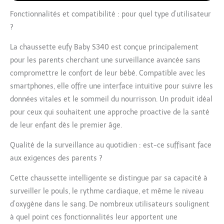
Suivez de nombreuses
Fonctionnalités et compatibilité : pour quel type d’utilisateur
données, notamment le
?
sommeil et les siestes,
mais aussi le rythme
La chaussette eufy Baby S340 est conçue principalement
cardiaque et le taux
pour les parents cherchant une surveillance avancée sans
d'oxygène dans le sang.
Recevez des rapports
compromettre le confort de leur bébé. Compatible avec les
quotidiens
smartphones, elle offre une interface intuitive pour suivre les
personnalisés. Restez
données vitales et le sommeil du nourrisson. Un produit idéal
toujours informé :
pour ceux qui souhaitent une approche proactive de la santé
Lorsque les paramètres
de votre enfant
de leur enfant dès le premier âge.
changent ou que la
chaussette se détache,
Qualité de la surveillance au quotidien : est-ce suffisant face
vous recevez une alerte
aux exigences des parents ?
instantanée.
Personnalisez les
Cette chaussette intelligente se distingue par sa capacité à
alertes pour une
surveiller le pouls, le rythme cardiaque, et même le niveau
expérience idéale.
d’oxygène dans le sang. De nombreux utilisateurs soulignent
Vision claire, jour et
à quel point ces fonctionnalités leur apportent une
nuit : Enregistrez des