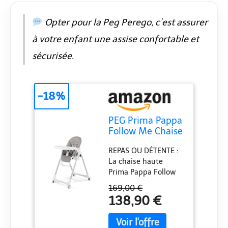
avec porte-gobelet
intégré. CONFORT ET
Opter pour la Peg Perego, c’est assurer
SÉCURITÉ : Siège
à votre enfant une assise confortable et
anatomique
rembourré avec
sécurisée.
harnais de sécurité 5
points.
-18%
PEG Prima Pappa
Follow Me Chaise
Haute Bébé
REPAS OU DÉTENTE :
Inclinable,
La chaise haute
Fonction Transat,
Prima Pappa Follow
4 Roues, Pliable
Me est homologuée
et Ultra-
169,00 €
dès la naissance
Compacte, pour
138,90 €
jusqu'à 3 ans (0–15
Enfants de 0 à 3
kg) et peut être
Ans (0-15 kg),
utilisée comme
Gris (ice)