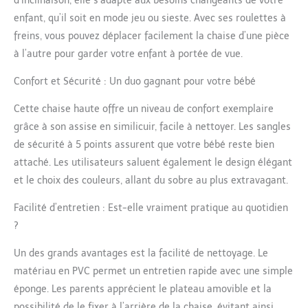
d’inclinaison, elle s’adapte aux besoins changeants de votre
Dossier inclinable et
repose-pieds réglable.
enfant, qu’il soit en mode jeu ou sieste. Avec ses roulettes à
PLIABLE ET ULTRA-
freins, vous pouvez déplacer facilement la chaise d’une pièce
COMPACT : Fermeture
à l’autre pour garder votre enfant à portée de vue.
pratique et ultra-
compacte permettant à
Confort et Sécurité : Un duo gagnant pour votre bébé
la chaise haute de tenir
debout seule.
Cette chaise haute offre un niveau de confort exemplaire
REVÊTEMENT FACILE À
grâce à son assise en similicuir, facile à nettoyer. Les sangles
NETTOYER : En simili
de sécurité à 5 points assurent que votre bébé reste bien
cuir, doux, confortable
et hygiénique, s'essuie
attaché. Les utilisateurs saluent également le design élégant
avec un chiffon
et le choix des couleurs, allant du sobre au plus extravagant.
humide. DOUBLE
PLATEAU : Amovible
Facilité d’entretien : Est-elle vraiment pratique au quotidien
avec porte-gobelet
?
intégré. CONFORT ET
SÉCURITÉ : Siège
Un des grands avantages est la facilité de nettoyage. Le
anatomique rembourré
matériau en PVC permet un entretien rapide avec une simple
avec harnais de
éponge. Les parents apprécient le plateau amovible et la
sécurité 5 points.
possibilité de le fixer à l’arrière de la chaise, évitant ainsi