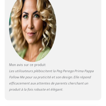
un seul geste. ASSISE
RÉGLABLE : Réglage
en hauteur en 7
positions. Dossier
inclinable et repose-
pieds réglable.
PLIABLE ET ULTRA-
COMPACT :
Fermeture pratique
et ultra-compacte
permettant à la
chaise haute de tenir
debout seule.
Mon avis sur ce produit
REVÊTEMENT FACILE
Les utilisateurs plébiscitent la Peg Perego Prima Pappa
À NETTOYER : En
Follow Me pour sa praticité et son design. Elle répond
simili cuir, doux,
efficacement aux attentes de parents cherchant un
confortable et
hygiénique, s'essuie
produit à la fois robuste et élégant
.
avec un chiffon
humide. DOUBLE
PLATEAU : Amovible