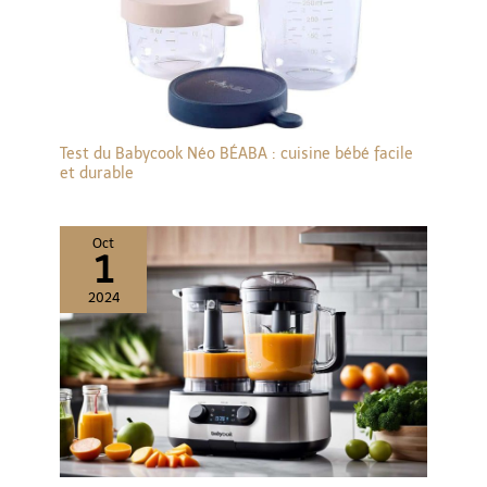
Test du Babycook Néo BÉABA : cuisine bébé facile
et durable
Oct
1
2024