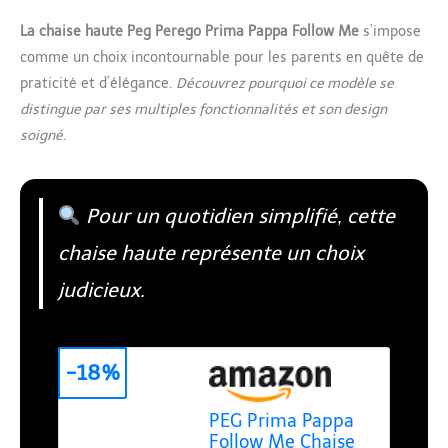
La chaise haute Peg Perego Prima Pappa Follow Me
s’impose
comme un choix incontournable pour les parents en quête de
praticité et d’élégance.
Découvrez pourquoi ce modèle se
distingue par ses multiples fonctionnalités et son design
soigné
.
Pour un quotidien simplifié, cette
chaise haute représente un choix
judicieux.
-18%
PEG Prima Pappa
Follow Me Chaise