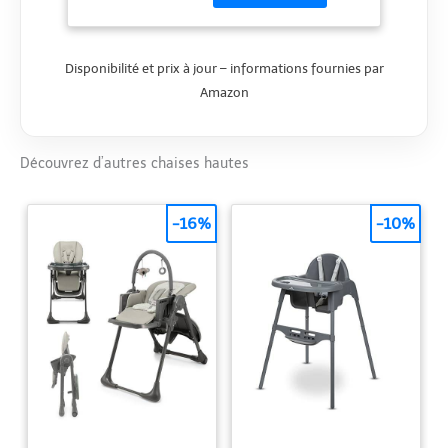
confortable transat.
FOLLOW-ME : Grâce
à ses 4 roulettes
Disponibilité et prix à jour – informations fournies par
anti-rayures avec
Amazon
frein, Prima Pappa
Follow Me vous suit
partout facilement.
COMFORT RECLINE :
Découvrez d’autres chaises hautes
Passez de la chaise
haute au transat en
-16%
-10%
un seul geste. ASSISE
RÉGLABLE : Réglage
en hauteur en 7
positions. Dossier
inclinable et repose-
pieds réglable.
PLIABLE ET ULTRA-
COMPACT :
Fermeture pratique
et ultra-compacte
permettant à la