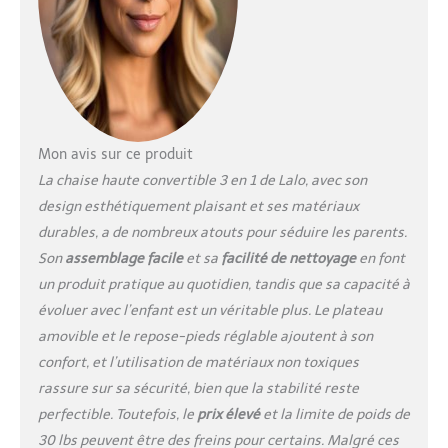
comprend notre harnais
de sécurité à 5 points et
est livrée avec un
repose-pieds réglable
qui montera un peu plus
haut, ce qui la rend plus
confortable à utiliser
pour les jeunes bébés. Il
Mon avis sur ce produit
suffit de retourner le
La chaise haute convertible 3 en 1 de Lalo, avec son
repose-pieds pour faire
design esthétiquement plaisant et ses matériaux
de la place au fur et à
durables, a de nombreux atouts pour séduire les parents.
mesure qu'ils
grandissent. Grandissez
Son
assemblage facile
et sa
facilité de nettoyage
en font
avec bébé : utilisez la
un produit pratique au quotidien, tandis que sa capacité à
chaise haute pour votre
évoluer avec l’enfant est un véritable plus. Le plateau
bébé et convertissez-le
amovible et le repose-pieds réglable ajoutent à son
en un siège rehausseur
pour lui donner un siège
confort, et l’utilisation de matériaux non toxiques
à table. Et lorsque votre
rassure sur sa sécurité, bien que la stabilité reste
tout-petit n'est pas si
perfectible. Toutefois, le
prix élevé
et la limite de poids de
petit, transformez-le en
30 lbs peuvent être des freins pour certains. Malgré ces
chaise de jeu. Siège