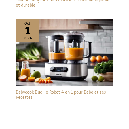
Test du Babycook Néo BÉABA : cuisine bébé facile
et durable
Oct
1
2024
Babycook Duo: le Robot 4 en 1 pour Bébé et ses
Recettes