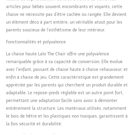
est livrée avec un
articles pour bébés souvent encombrants et voyants, cette
repose-pieds réglable
chaise ne nécessite pas d’être cachée ou rangée. Elle devient
qui montera un peu plus
haut, ce qui la rend plus
un élément déco à part entière, un véritable atout pour les
confortable à utiliser
parents soucieux de l’esthétisme de leur intérieur.
pour les jeunes bébés. Il
suffit de retourner le
Fonctionnalités et polyvalence
repose-pieds pour faire
de la place au fur et à
La chaise haute Lalo The Chair offre une polyvalence
mesure qu'ils
remarquable grâce à sa capacité de conversion. Elle évolue
grandissent. Grandissez
avec l’enfant, passant de chaise haute à chaise rehausseur, et
avec bébé : utilisez la
enfin à chaise de jeu. Cette caractéristique est grandement
chaise haute pour votre
bébé et convertissez-le
appréciée par les parents qui cherchent un produit durable et
en un siège rehausseur
adaptable. Le repose-pieds réglable est un autre point fort,
pour lui donner un siège
permettant une adaptation facile sans avoir à démonter
à table. Et lorsque votre
entièrement la structure. Les matériaux utilisés, notamment
tout-petit n'est pas si
petit, transformez-le en
le bois de hêtre et les plastiques non toxiques, garantissent à
chaise de jeu. Siège
la fois sécurité et durabilité.
rehausseur et chaise de