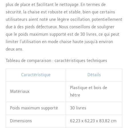
plus de place et facilitant le nettoyage. En termes de
plastique non toxique.
Vous pouvez l'utiliser
sécurité, la chaise est robuste et stable, bien que certains
comme une chaise haute
utilisateurs aient noté une légère oscillation, potentiellement
pour bébé quand ils
due à des pieds défectueux. Nous conseillons de souligner
peuvent commencer à
que le poids maximum supporté est de 30 livres, ce qui peut
s'asseoir seuls et il
continuera à durer
limiter l’utilisation en mode chaise haute jusqu’à environ
comme leur chaise haute
deux ans.
pour enfant au fur et à
mesure qu'ils continuent
Tableau de comparaison : caractéristiques techniques
à grandir.
Caractéristique
Détails
Plastique et bois de
Matériaux
hêtre
Poids maximum supporté
30 livres
Dimensions
62,23 x 62,23 x 83,82 cm