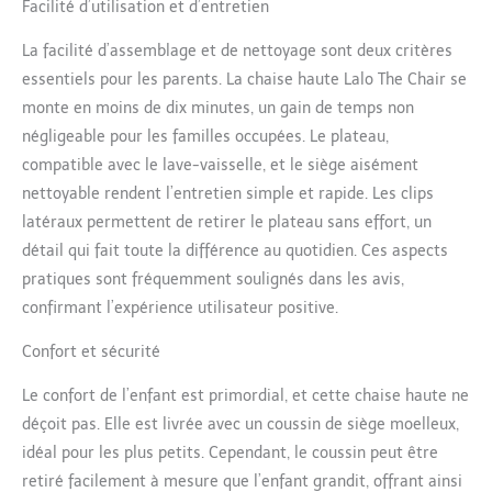
jeu pièces
Facilité d’utilisation et d’entretien
supplémentaires
vendues séparément. Le
La facilité d’assemblage et de nettoyage sont deux critères
fauteuil et ses
essentiels pour les parents. La chaise haute Lalo The Chair se
accessoires ont été
monte en moins de dix minutes, un gain de temps non
conçus pour être faciles
négligeable pour les familles occupées. Le plateau,
à nettoyer, de sorte que
vous n'avez pas à vous
compatible avec le lave-vaisselle, et le siège aisément
soucier du désordre.
nettoyable rendent l’entretien simple et rapide. Les clips
Plateau passe au lave-
latéraux permettent de retirer le plateau sans effort, un
vaisselle, pas de surfaces
détail qui fait toute la différence au quotidien. Ces aspects
creuses, et coussin
pratiques sont fréquemment soulignés dans les avis,
lavable en machine pour
un nettoyage sans
confirmant l’expérience utilisateur positive.
stress. La plus haute
qualité : la chaise haute
Confort et sécurité
est fabriquée à partir de
bois de hêtre provenant
Le confort de l’enfant est primordial, et cette chaise haute ne
de sources durables avec
déçoit pas. Elle est livrée avec un coussin de siège moelleux,
une finition sans danger
idéal pour les plus petits. Cependant, le coussin peut être
pour les enfants et à
retiré facilement à mesure que l’enfant grandit, offrant ainsi
base d'eau et en