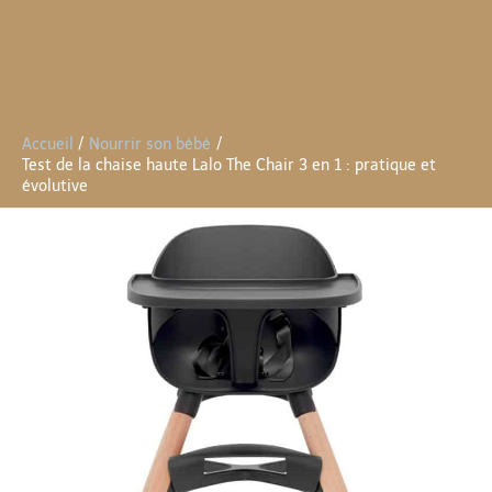
Accueil
Nourrir son bébé
Test de la chaise haute Lalo The Chair 3 en 1 : pratique et
évolutive