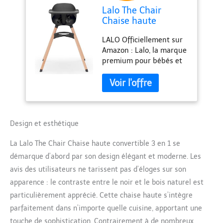
Lalo The Chair
Chaise haute
convertible 3 en 1 –
LALO Officiellement sur
Chaise haute en
Amazon : Lalo, la marque
bois pour bébés et
premium pour bébés et
tout-petits, chaise
tout-petits est
haute pour bébé
maintenant disponible
avec plateau passe
sur Amazon. Conçu par
au lave-vaisselle,
des parents, nous
repose-pieds
fabriquons des
réglable et coussin
essentiels pour bébés et
Design et esthétique
de chaise
tout-petits que les
La Lalo The Chair Chaise haute convertible 3 en 1 se
parents sont fiers de
posséder. Nos produits
démarque d’abord par son design élégant et moderne. Les
sont sûrs, non toxiques,
avis des utilisateurs ne tarissent pas d’éloges sur son
beaux et conçus pour
apparence : le contraste entre le noir et le bois naturel est
durer Sûre et sécurisée :
particulièrement apprécié. Cette chaise haute s’intègre
la chaise haute Lalo
comprend notre harnais
parfaitement dans n’importe quelle cuisine, apportant une
de sécurité à 5 points et
touche de sophistication. Contrairement à de nombreux