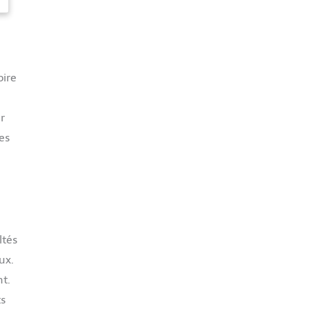
pire
r
es
ltés
ux.
nt.
ts