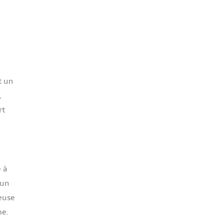
t un
,
rt
é à
 un
reuse
me.