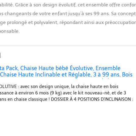
bilité. Grâce à son design évolutif, cet ensemble offre confor
ns changeants de votre enfant jusqu’à ses 99 ans. Sa concept
age prolongé et polyvalent, répondant ainsi aux préoccupatio
ponsable.
ta Pack, Chaise Haute bébé Évolutive, Ensemble
haise Haute Inclinable et Réglable, 3 à 99 ans, Bois
Nouveau-né, 0 à 6 Mois, 0 à 9 kg, Beyond Sky Grey
UTIVE : avec son design unique, la chaise haute en bois
ssance à environ 6 mois (9 kg) avec le kit nouveau-né, et de 3
ans en chaise classique ! DOSSIER À 4 POSITIONS D'INCLINAISON :
4 positions : 2 positions nouveau-né (quasiment allongée et
ssise), 1 position bébé/enfant/adolescent et 1 position adulte
ASSISE RÉGLABLES : réglez la position du repose-pieds et/ou de
ise haute Nesta en fonction de la croissance de votre tout-petit
r votre confort ! CONCEPTION DURABLE ET MODERNE : le design