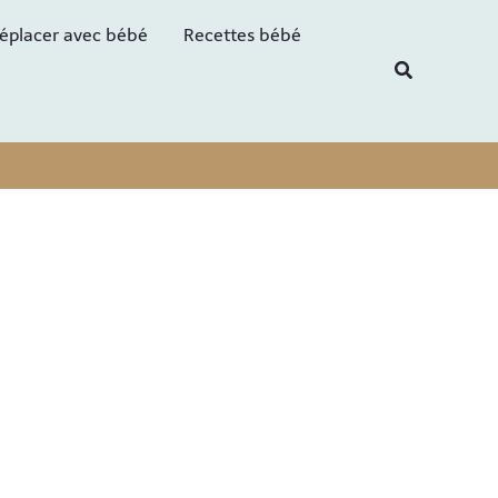
R
éplacer avec bébé
Recettes bébé
e
Recherche
c
h
e
r
c
h
e
r