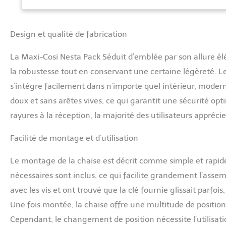
moderne de Nesta 
permet à cette ch
NETTOYAGE FACILE 
Design et qualité de fabrication
lignes épurées e
dans les fentes o
REMBOURRÉ AVEC H
La Maxi-Cosi Nesta Pack Séduit d’emblée par son allure élé
cocon douillet po
la robustesse tout en conservant une certaine légèreté. Le 
avec son harnais 
s’intègre facilement dans n’importe quel intérieur, modern
Nesta est conçu a
est composé de t
doux et sans arêtes vives, ce qui garantit une sécurité op
PETIT NESTA : pour
rayures à la réception, la majorité des utilisateurs appréc
petit vendu sépar
Facilité de montage et d’utilisation
Le montage de la chaise est décrit comme simple et rapide,
nécessaires sont inclus, ce qui facilite grandement l’assemb
avec les vis et ont trouvé que la clé fournie glissait parfo
Une fois montée, la chaise offre une multitude de positions
Cependant, le changement de position nécessite l’utilisati