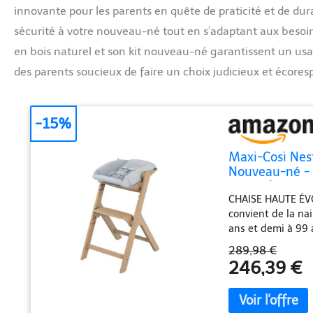
innovante pour les parents en quête de praticité et de dura
sécurité à votre nouveau-né tout en s’adaptant aux besoi
en bois naturel et son kit nouveau-né garantissent un us
des parents soucieux de faire un choix judicieux et écores
-15%
Maxi-Cosi Nes
Nouveau-né - C
Naturel + Kit 
CHAISE HAUTE ÉVOL
convient de la nai
ans et demi à 99 
le dossier offre 
289,98 €
légèrement plus a
246,39 €
REPOSE-PIEDS ET 
l'assise de la cha
ou pour maximise