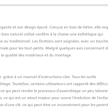
utilise du bois de hêtre et un minimum de plastique, ce qui
aise de s'intégrer partout en pensant aux générations futures !
: Le kit nouveau-né est conçu avec des tissus hydrofuges, de
t d'un design sans couture empêchant les aliments de tomber
u les fissures. Il est lavable en machine. COUSSIN RÉDUCTEUR
ARNAIS DE SÉCURITÉ 5 POINTS : le coussin réducteur crée un
gante et son design épuré. Conçue en bois de hêtre, elle res
ur votre nouveau-né, et le maintient en place en toute sécurité
bois naturel utilisé confère à la chaise une esthétique qui
réglable. TISSUS 100 % RECYCLÉS : le kit nouveau-né durable
e ou traditionnel. Les finitions sont soignées, avec un touche
vec Eco Care, ce qui signifie que le coussin réducteur pour bébé
issus 100 % recyclés COMPATIBLE AVEC LE KIT BÉBÉ ET TOUT-
timale pour les tout-petits. Malgré quelques avis concernant d
 utiliser la chaise haute Nesta à vie, ajoutez le kit bébé et tout-
ie la qualité des matériaux et du montage.
ément, adapté à partir d'environ 6 mois jusqu'à 3 ans
 grâce à un manuel d’instructions clair. Tous les outils
lage. Toutefois, certains utilisateurs ont rapporté des difficu
is, ce qui peut rendre le processus d’assemblage un peu laborie
, ce qui est un atout majeur pour suivre l’évolution de l’enfa
on d’une clé, ce qui peut être un inconvénient pour les paren