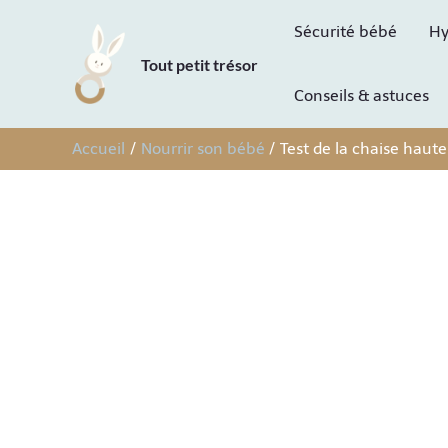
Aller
Sécurité bébé
Hy
au
Tout petit trésor
contenu
Conseils & astuces
Accueil
Nourrir son bébé
Test de la chaise haut