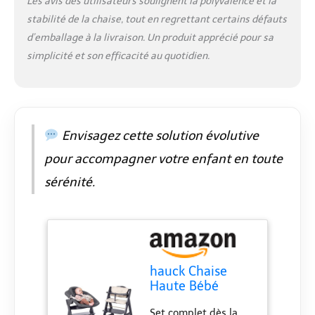
Les avis des utilisateurs soulignent la polyvalence et la
supporte jusqu’à 90
stabilité de la chaise, tout en regrettant certains défauts
kg Respect de
d’emballage à la livraison. Un produit apprécié pour sa
l’environnement :
Chaise haute
simplicité et son efficacité au quotidien.
evolutive fabriquée
en bois de hêtre FSC
issu de forêts gérées
de manière durable
Envisagez cette solution évolutive
pour accompagner votre enfant en toute
sérénité.
hauck Chaise
Haute Bébé
Beta+ avec Siège
Set complet dès la