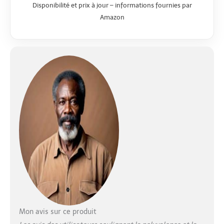
Disponibilité et prix à jour – informations fournies par
confortable : Assise
Amazon
en coton respirant
avec réducteur de
maintien et harnais 5
points. Idéal pour les
moments d’éveil
Sécurité renforcée :
Chaise haute bois
équipée de roulettes
anti-basculement,
harnais 5 points et
arceau de sécurité
pour une stabilité et
une sécurité accrues
Chaise haute bébé
evolutive : Hauteur et
profondeur de
l'assise et du repose-
pieds réglables pour
suivre la croissance
Mon avis sur ce produit
de l’enfant ; robuste,