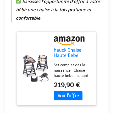
Saisissez l’opportunité d’offrir à votre
bébé une chaise à la fois pratique et
confortable.
hauck Chaise
Haute Bébé
Beta+ avec Siège
Set complet dès la
Nouveau-né
naissance : Chaise
Premium - Dark
haute bebe incluant
Grey
arceau, coussin,
219,90 €
tablette repas et
harnais pour
permettre à bébé de
participer à table dès
ses premiers mois
Siège bébé