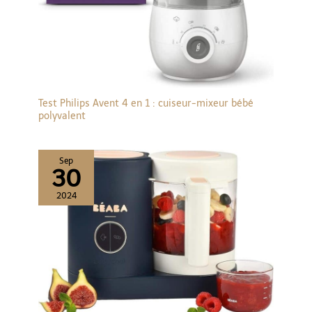
Test Philips Avent 4 en 1 : cuiseur-mixeur bébé
polyvalent
Sep
30
2024