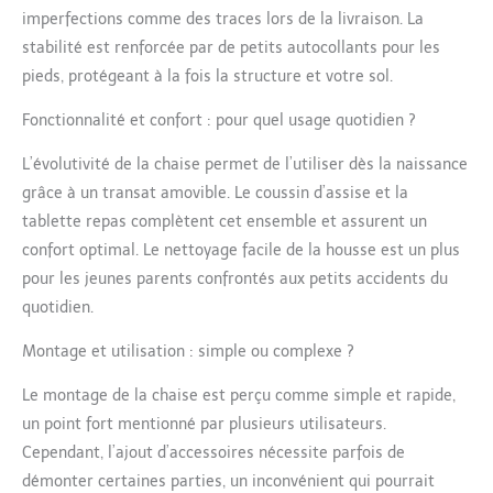
imperfections comme des traces lors de la livraison. La
points et arceau de
sécurité pour une
stabilité est renforcée par de petits autocollants pour les
stabilité et une
pieds, protégeant à la fois la structure et votre sol.
sécurité accrues Chaise
haute bébé evolutive :
Fonctionnalité et confort : pour quel usage quotidien ?
Hauteur et profondeur
de l'assise et du
L’évolutivité de la chaise permet de l’utiliser dès la naissance
repose-pieds réglables
grâce à un transat amovible. Le coussin d’assise et la
pour suivre la
tablette repas complètent cet ensemble et assurent un
croissance de l’enfant ;
confort optimal. Le nettoyage facile de la housse est un plus
robuste, supporte
jusqu’à 90 kg Respect
pour les jeunes parents confrontés aux petits accidents du
de l’environnement :
quotidien.
Chaise haute evolutive
fabriquée en bois de
Montage et utilisation : simple ou complexe ?
hêtre FSC issu de
forêts gérées de
Le montage de la chaise est perçu comme simple et rapide,
manière durable
un point fort mentionné par plusieurs utilisateurs.
Cependant, l’ajout d’accessoires nécessite parfois de
démonter certaines parties, un inconvénient qui pourrait