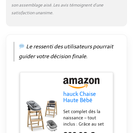
Chaise haute
son assemblage aisé. Les avis témoignent d’une
evolutive en bois
satisfaction unanime.
robuste : Ce modèle
stable grandit avec
votre enfant. Siège et
repose-pieds
réglables, résistance
jusqu’à 130 kg,
Le ressenti des utilisateurs pourrait
sécurité et confort du
guider votre décision finale.
bébé à l’adulte
Écologique et
durable : Fabriquée
en bois certifié FSC,
la chaise haute
transat Arketa allie
hauck Chaise
durabilité,
Haute Bébé
robustesse et respect
Evolutive en Bois
de l’environnement
Set complet dès la
Arketa Newborn
pour un choix
naissance – tout
Set Highchair
responsable et
inclus : Grâce au set
Bouncer – dès la
élégant
chaise haute bebe
Naissance avec