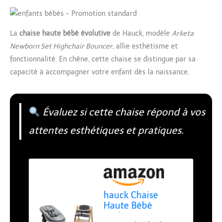
La
chaise haute bébé évolutive
de Hauck, modèle
Arketa
Newborn Set Highchair Bouncer
, allie esthétisme et
fonctionnalité. En chêne, cette chaise se distingue par sa
capacité à accompagner votre enfant dès la naissance.
Évaluez si cette chaise répond à vos
attentes esthétiques et pratiques.
hauck Chaise
Haute Bébé
Evolutive en Bois