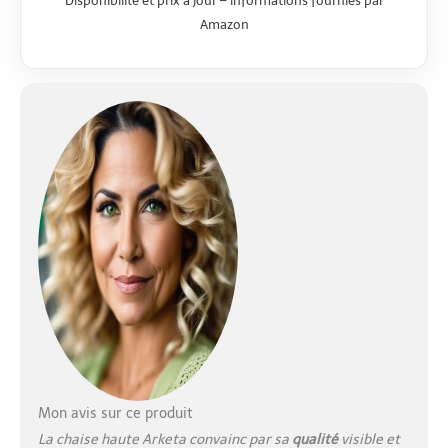
Disponibilité et prix à jour – informations fournies par
sécurité Design
Amazon
naturel, élégant et
intemporel : La
chaise bebe Arketa
séduit par ses lignes
épurées, son bois de
qualité et sa forme
ergonomique. Elle
s’intègre
harmonieusement à
tout intérieur
moderne Siege bebe
3 en 1 : Le Highchair
Bouncer fait à la fois
office de transat,
balancelle et assise
nouveau-né.
Structure stable,
tissu respirant et
appui-tête offrent
Mon avis sur ce produit
confort optimal
La chaise haute Arketa convainc par sa
qualité
visible et