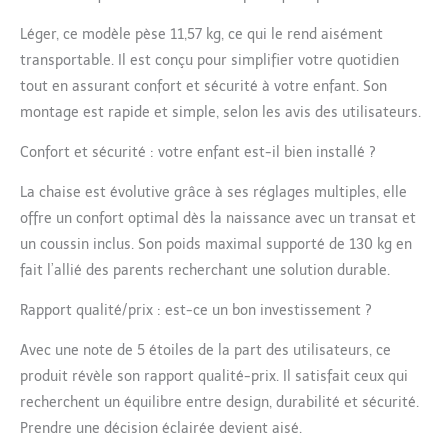
transat, balancelle et
Léger, ce modèle pèse 11,57 kg, ce qui le rend aisément
assise nouveau-né.
transportable. Il est conçu pour simplifier votre quotidien
Structure stable, tissu
respirant et appui-tête
tout en assurant confort et sécurité à votre enfant. Son
offrent confort optimal
montage est rapide et simple, selon les avis des utilisateurs.
Chaise haute evolutive
en bois robuste : Ce
Confort et sécurité : votre enfant est-il bien installé ?
modèle stable grandit
avec votre enfant.
La chaise est évolutive grâce à ses réglages multiples, elle
Siège et repose-pieds
offre un confort optimal dès la naissance avec un transat et
réglables, résistance
un coussin inclus. Son poids maximal supporté de 130 kg en
jusqu’à 130 kg, sécurité
fait l’allié des parents recherchant une solution durable.
et confort du bébé à
l’adulte Écologique et
Rapport qualité/prix : est-ce un bon investissement ?
durable : Fabriquée en
bois certifié FSC, la
Avec une note de 5 étoiles de la part des utilisateurs, ce
chaise haute transat
Arketa allie durabilité,
produit révèle son rapport qualité-prix. Il satisfait ceux qui
robustesse et respect
recherchent un équilibre entre design, durabilité et sécurité.
de l’environnement
Prendre une décision éclairée devient aisé.
pour un choix