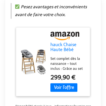
Pesez avantages et inconvénients
avant de faire votre choix.
hauck Chaise
Haute Bébé
Evolutive en Bois
Set complet dès la
Arketa Newborn
naissance – tout
Set Highchair
inclus : Grâce au set
Bouncer – dès la
chaise haute bebe
Naissance avec
299,90 €
hauck Arketa, votre
Transat Bebe et
bébé partage les
Coussin –
repas dès le premier
Réglable,
jour. Avec transat
Confortable et
bébé, coussin,
Design (Chêne)
harnais et arceau de