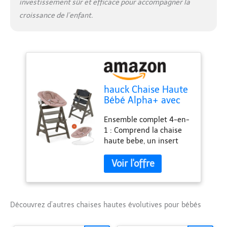
investissement sûr et efficace pour accompagner la
croissance de l’enfant.
hauck Chaise Haute
Bébé Alpha+ avec
Siège Nouveau-né 2
Ensemble complet 4-en-
en 1 Charcoal Bambi
1 : Comprend la chaise
haute bebe, un insert
ergonomique utilisable
dès les premiers mois et
un coussin chaise haute
moelleux en deux parties
Chaise haute evolutive
dès la naissance :
Découvrez d’autres chaises hautes évolutives pour bébés
L’insert permet de placer
bébé à hauteur de table