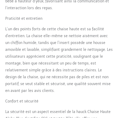
bébé à hauteur d’yeux, favorisant ainsi la communication et
profondeur Sécurité
l’interaction lors des repas.
certifiée : Chaise haute
transat conforme à la
Praticité et entretien
norme EN 14988-1+2 et
testée par le TÜV.
L’un des points forts de cette chaise haute est sa facilité
Fournie avec harnais 5
d’entretien. La chaise elle-même se nettoie aisément avec
points, ceinture ventrale
et arceau de sécurité
un chiffon humide, tandis que l’insert possède une housse
pour une utilisation
amovible et lavable, simplifiant grandement le nettoyage. Les
fiable à table Bois
utilisateurs apprécient cette praticité, soulignant que le
durable certifié FSC :
montage, bien que nécessitant un peu de temps, est
Chaise haute bois
fabriquée en bois de
relativement simple grâce à des instructions claires. Le
hêtre issu de forêts
design de la chaise, qui ne nécessite pas de piles et est non
gérées durablement. Un
portatif, se veut stable et sécurisé, une qualité souvent mise
choix respectueux de
en avant par les avis clients.
l’environnement pour
accompagner votre
Confort et sécurité
enfant pendant des
années
La sécurité est un aspect essentiel de la hauck Chaise Haute