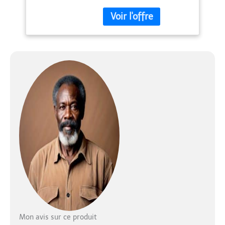
ergonomique utilisable
dès les premiers mois et
un coussin chaise haute
moelleux en deux parties
Chaise haute evolutive
dès la naissance :
L’insert permet de placer
bébé à hauteur de table
dès les premières
semaines. La chaise
accompagne ensuite
l’enfant jusqu’à 90 kg
Confort ajustable : Grâce
au coussin chaise haute
bebe rembourré et et à
ses multiples options de
réglage, la chaise haute
hauck offre un grand
confort ; assise et
repose-pieds ajustables
en hauteur et en
Mon avis sur ce produit