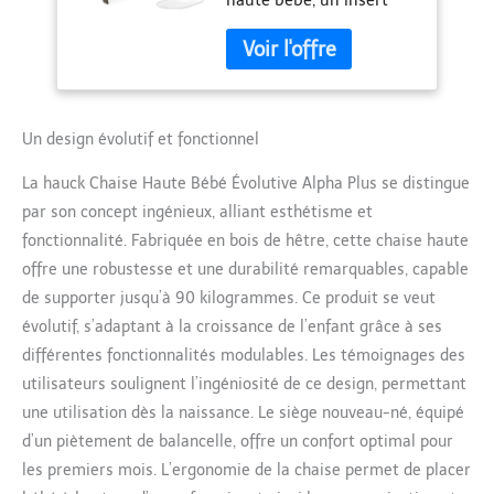
haute bebe, un insert
ergonomique utilisable
dès les premiers mois et
un coussin chaise haute
moelleux en deux parties
Chaise haute evolutive
dès la naissance :
Un design évolutif et fonctionnel
L’insert permet de placer
La hauck Chaise Haute Bébé Évolutive Alpha Plus se distingue
bébé à hauteur de table
dès les premières
par son concept ingénieux, alliant esthétisme et
semaines. La chaise
fonctionnalité. Fabriquée en bois de hêtre, cette chaise haute
accompagne ensuite
offre une robustesse et une durabilité remarquables, capable
l’enfant jusqu’à 90 kg
de supporter jusqu’à 90 kilogrammes. Ce produit se veut
Confort ajustable : Grâce
au coussin chaise haute
évolutif, s’adaptant à la croissance de l’enfant grâce à ses
bebe rembourré et et à
différentes fonctionnalités modulables. Les témoignages des
ses multiples options de
utilisateurs soulignent l’ingéniosité de ce design, permettant
réglage, la chaise haute
une utilisation dès la naissance. Le siège nouveau-né, équipé
hauck offre un grand
confort ; assise et
d’un piètement de balancelle, offre un confort optimal pour
repose-pieds ajustables
les premiers mois. L’ergonomie de la chaise permet de placer
en hauteur et en