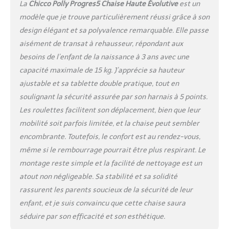
4 niveaux, il est
La
Chicco Polly Progres5 Chaise Haute Évolutive
est un
facilement amovible et
modèle que je trouve particulièrement réussi grâce à son
lavable au lave-vaisselle
design élégant et sa polyvalence remarquable. Elle passe
COMPACTE ET FACILE À
aisément de transat à rehausseur, répondant aux
TRANSPORTER : Une fois
pliée, la chaise est ultra
besoins de l’enfant de la naissance à 3 ans avec une
compacte, et se tient
capacité maximale de 15 kg. J’apprécie sa hauteur
debout, elle est
ajustable et sa tablette double pratique, tout en
également facile à
soulignant la sécurité assurée par son harnais à 5 points.
déplacer grâce à ses 4
roues APPROUVÉ : Selon
Les roulettes facilitent son déplacement, bien que leur
les tests, le biberon est
mobilité soit parfois limitée, et la chaise peut sembler
accepté par 96% des
encombrante. Toutefois, le confort est au rendez-vous,
bébés dès le début (test
même si le rembourrage pourrait être plus respirant. Le
réalisé sur 50 mères et
montage reste simple et la facilité de nettoyage est un
bébés de 0-3 mois en
Italie en 2016)
atout non négligeable. Sa stabilité et sa solidité
rassurent les parents soucieux de la sécurité de leur
enfant, et je suis convaincu que cette chaise saura
séduire par son efficacité et son esthétique.