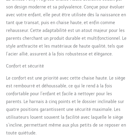
niveaux différents pour
son design moderne et sa polyvalence. Conçue pour évoluer
transformer la chaise
haute en un confortable
avec votre enfant, elle peut être utilisée dès la naissance en
transat, pour les
tant que transat, puis en chaise haute, et enfin comme
moments de repos
rehausseur. Cette adaptabilité est un atout majeur pour les
RÉGLABLE : La hauteur
parents cherchant un produit durable et multifonctionnel. Le
est réglable sur 8
niveaux différents pour
style anthracite et les matériaux de haute qualité, tels que
mieux s'adapter à la
l’acier allié, assurent à la fois robustesse et élégance.
table, les repose-pieds
sont également
Confort et sécurité
adaptables GRAND
PLATEAU : Le grand
Le confort est une priorité avec cette chaise haute. Le siège
plateau est réglable sur
est rembourré et déhoussable, ce qui le rend à la fois
4 niveaux, il est
confortable pour l’enfant et facile à nettoyer pour les
facilement amovible et
parents. Le harnais à cinq points et le dossier inclinable sur
lavable au lave-vaisselle
COMPACTE ET FACILE À
quatre positions garantissent une sécurité maximale. Les
TRANSPORTER : Une fois
utilisateurs louent souvent la facilité avec laquelle le siège
pliée, la chaise est ultra
s’incline, permettant même aux plus petits de se reposer en
compacte, et se tient
toute quiétude.
debout, elle est