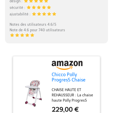
design :
sécurité :
ajustabilité :
Notes des utilisateurs 4.6/5
Note de 4.6 pour 740 utilisateurs
Chicco Polly
Progres5 Chaise
Haute Évolutive,
CHAISE HAUTE ET
Convertible en
REHAUSSEUR : La chaise
Transat et
haute Polly Progres5
Rehausseur pour
accompagne la
Bébé, Réglable de la
229,00 €
croissance de votre
Naissance à 3 ans