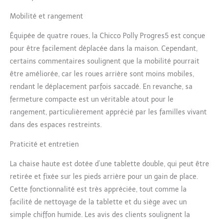
également facile à
Mobilité et rangement
déplacer grâce à ses 4
roues APPROUVÉ : Selon
Équipée de quatre roues, la Chicco Polly Progres5 est conçue
les tests, le biberon est
pour être facilement déplacée dans la maison. Cependant,
accepté par 96% des
bébés dès le début (test
certains commentaires soulignent que la mobilité pourrait
réalisé sur 50 mères et
être améliorée, car les roues arrière sont moins mobiles,
bébés de 0-3 mois en
rendant le déplacement parfois saccadé. En revanche, sa
Italie en 2016)
fermeture compacte est un véritable atout pour le
rangement, particulièrement apprécié par les familles vivant
dans des espaces restreints.
Praticité et entretien
La chaise haute est dotée d’une tablette double, qui peut être
retirée et fixée sur les pieds arrière pour un gain de place.
Cette fonctionnalité est très appréciée, tout comme la
facilité de nettoyage de la tablette et du siège avec un
simple chiffon humide. Les avis des clients soulignent la