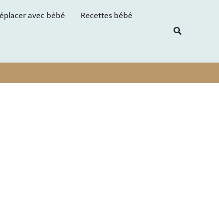
R
éplacer avec bébé
Recettes bébé
e
Recherche
c
h
e
r
c
h
e
r