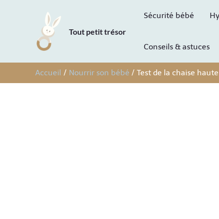
Aller
Sécurité bébé
Hy
au
Tout petit trésor
contenu
Conseils & astuces
Accueil
Nourrir son bébé
Test de la chaise haut