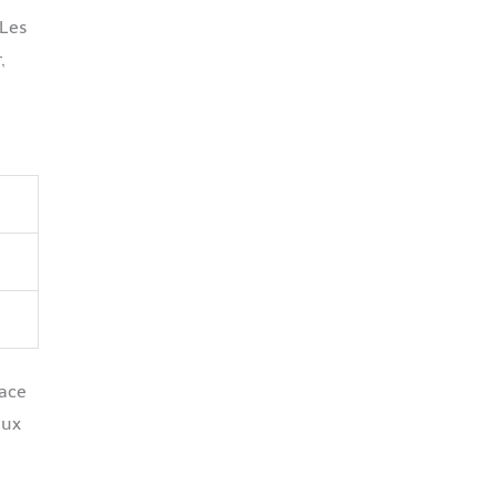
 Les
,
pace
aux