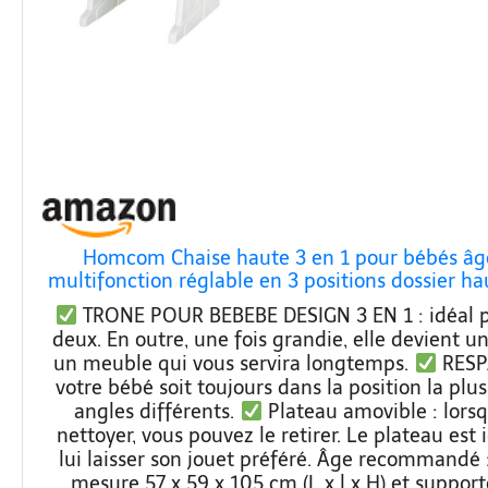
Homcom Chaise haute 3 en 1 pour bébés âgé
multifonction réglable en 3 positions dossier h
105 
TRONE POUR BEBEBE DESIGN 3 EN 1 : idéal po
deux. En outre, une fois grandie, elle devient un
un meuble qui vous servira longtemps.
RESPA
votre bébé soit toujours dans la position la plu
angles différents.
Plateau amovible : lorsq
nettoyer, vous pouvez le retirer. Le plateau est
lui laisser son jouet préféré. Âge recommandé 
mesure 57 x 59 x 105 cm (L x l x H) et supp