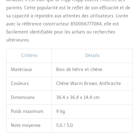
une chaise qui s'adapte à
parents. Cette popularité est le reflet de son efficacité et de
tout âge et étape de la
vie.
sa capacité à répondre aux attentes des utilisateurs. Livrée
avec la référence constructeur 850066777084, elle est
facilement identifiable pour les achats ou recherches
ultérieures.
Critères
Détails
Matériaux
Bois de hêtre et chêne
Couleurs
Chêne Warm Brown, Anthracite
Dimensions
36,4 x 36,4 x 14,4 cm
Poids maximum
9 kg
Note moyenne
5,0 / 5,0