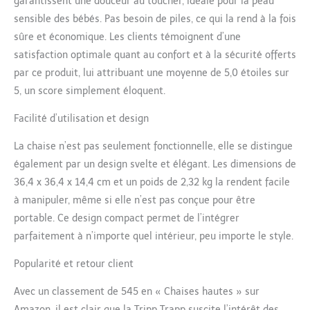
garantissent une douceur au toucher, idéale pour la peau
motrices en pleine
sensible des bébés. Pas besoin de piles, ce qui la rend à la fois
évolution. SÛR & SIMPLE
sûre et économique. Les clients témoignent d’une
- Le Newborn Set se fixe
facilement sur la chaise
satisfaction optimale quant au confort et à la sécurité offerts
Tripp Trapp (modèles
par ce produit, lui attribuant une moyenne de 5,0 étoiles sur
sortis après mai 2003).
5, un score simplement éloquent.
Des indicateurs
rouge/vert informent
Facilité d’utilisation et design
qu’il est correctement
fixé. Harnais et coussins
La chaise n’est pas seulement fonctionnelle, elle se distingue
protecteurs assurent à
également par un design svelte et élégant. Les dimensions de
bébé une sécurité
36,4 x 36,4 x 14,4 cm et un poids de 2,32 kg la rendent facile
optimale. ÉLÉGANCE ET
PRATICITÉ - La Tripp
à manipuler, même si elle n’est pas conçue pour être
Trapp est conçue par
portable. Ce design compact permet de l’intégrer
Peter Opsvik en 1972.
parfaitement à n’importe quel intérieur, peu importe le style.
Son fils Tor n'avait pas de
chaise haute mais était
Popularité et retour client
encore trop petit pour
une chaise d'adulte.
Avec un classement de 545 en « Chaises hautes » sur
Peter a donc imaginé
Amazon, il est clair que la Tripp Trapp suscite l’intérêt des