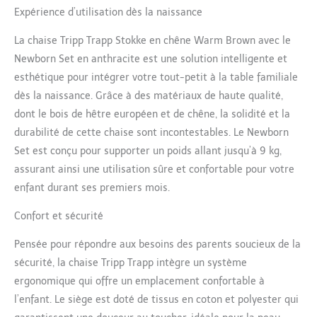
un véritable cocon pour
Expérience d’utilisation dès la naissance
bébé. UNE CHAISE POUR
LA VIE - La Tripp Trapp
La chaise Tripp Trapp Stokke en chêne Warm Brown avec le
permet à votre bébé,
Newborn Set en anthracite est une solution intelligente et
tout-petit ou enfant, de
s’asseoir à table avec
esthétique pour intégrer votre tout-petit à la table familiale
vous. Cette chaise tout-
dès la naissance. Grâce à des matériaux de haute qualité,
en-un grandit avec
dont le bois de hêtre européen et de chêne, la solidité et la
l'enfant et est
durabilité de cette chaise sont incontestables. Le Newborn
personnalisable pour
s’adapter à tout âge,
Set est conçu pour supporter un poids allant jusqu’à 9 kg,
même adulte (jusqu’à
assurant ainsi une utilisation sûre et confortable pour votre
136 kg). DÉTAILS - Le
enfant durant ses premiers mois.
tissu du Newborn Set se
retire et se lave en
Confort et sécurité
machine. Le Newborn Set
comprend également un
Pensée pour répondre aux besoins des parents soucieux de la
dispositif de suspension,
sécurité, la chaise Tripp Trapp intègre un système
permettant à bébé de
ergonomique qui offre un emplacement confortable à
garder ses jouets
préférés à proximité et
l’enfant. Le siège est doté de tissus en coton et polyester qui
de stimuler ses capacités