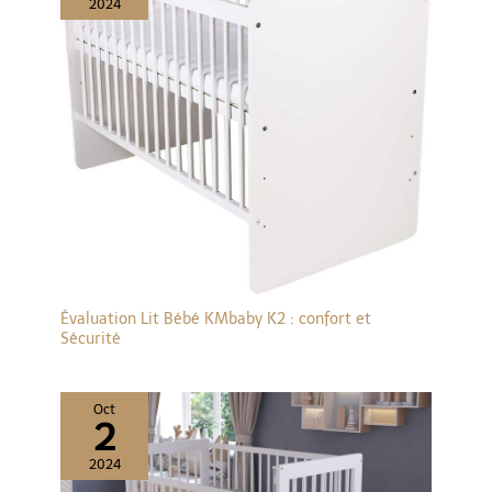
2024
Évaluation Lit Bébé KMbaby K2 : confort et
Sécurité
Oct
2
2024