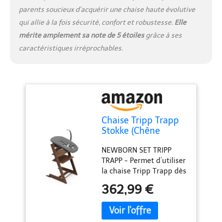
bébé une sécurité
parents soucieux d’acquérir une chaise haute évolutive
optimale. ÉLÉGANCE ET
qui allie à la fois sécurité, confort et robustesse.
Elle
PRATICITÉ - La Tripp
mérite amplement sa note de 5 étoiles
grâce à ses
Trapp est conçue par
caractéristiques irréprochables.
Peter Opsvik en 1972.
Son fils Tor n'avait pas de
chaise haute mais était
encore trop petit pour
une chaise d'adulte.
Peter a donc imaginé
une chaise qui s'adapte à
Chaise Tripp Trapp
tout âge et étape de la
Stokke (Chêne
vie.
Warm Brown) avec
NEWBORN SET TRIPP
Newborn Set
TRAPP - Permet d’utiliser
(Anthracite) -
la chaise Tripp Trapp dès
Utilisez dès la
la naissance. Le harnais
naissance et jusqu’à
362,99 €
de sécurité convient à
9 kg - Confortable,
votre tout-petit jusqu’à
sûr et simple à
9 kg. Ce set offre deux
utilizer