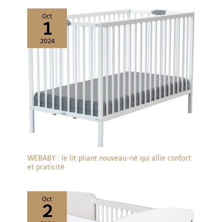
Oct
1
2024
WEBABY : le lit pliant nouveau-né qui allie confort
et praticité
Oct
2