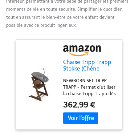
intérieur, permettant à votre bébé de partager les premiers
moments de vie en toute sécurité. Simplifier le quotidien
tout en assurant le bien-être de votre enfant devient
possible avec ce produit ingénieux.
Chaise Tripp Trapp
Stokke (Chêne
Warm Brown) avec
NEWBORN SET TRIPP
Newborn Set
TRAPP - Permet d’utiliser
(Anthracite) -
la chaise Tripp Trapp dès
Utilisez dès la
la naissance. Le harnais
naissance et jusqu’à
362,99 €
de sécurité convient à
9 kg - Confortable,
votre tout-petit jusqu’à
sûr et simple à
9 kg. Ce set offre deux
utilizer
positions réglables + un
soutien pour les jambes,