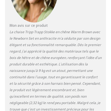
même adulte (jusqu’à
136 kg). DÉTAILS - Le
tissu du Newborn Set se
retire et se lave en
machine. Le Newborn Set
Mon avis sur ce produit
comprend également un
dispositif de suspension,
La chaise Tripp Trapp Stokke en chêne Warm Brown avec
permettant à bébé de
le Newborn Set en anthracite m’a séduite par son design
garder ses jouets
élégant et sa fonctionnalité remarquable. Dès le premier
préférés à proximité et
regard, j’ai apprécié la qualité des matériaux tels que le
de stimuler ses capacités
motrices en pleine
bois de hêtre et de chêne européen, renforçant l’idée d’un
évolution. SÛR & SIMPLE
produit durable et esthétique. L’utilisation dès la
- Le Newborn Set se fixe
naissance jusqu’à 9 kg est un atout, permettant une
facilement sur la chaise
continuité dans l’usage, tout en garantissant le confort
Tripp Trapp (modèles
sortis après mai 2003).
et la sécurité grâce à son harnais bien pensé. Cependant,
Des indicateurs
le produit est légèrement encombrant et, bien
rouge/vert informent
qu’excellent en termes de qualité, son poids non
qu’il est correctement
négligeable (2,32 kg) le rend peu portable. Malgré cela, je
fixé. Harnais et coussins
trouve que c’est un investissement précieux pour les
protecteurs assurent à