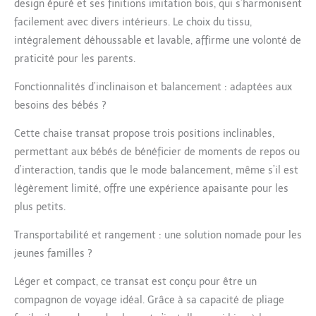
design épuré et ses finitions imitation bois, qui s’harmonisent
POSITIONS
facilement avec divers intérieurs. Le choix du tissu,
D'INCLINAISON : grâce
aux différentes
intégralement déhoussable et lavable, affirme une volonté de
positions d'inclinaison,
praticité pour les parents.
bébé peut s'allonger
confortablement ou
Fonctionnalités d’inclinaison et balancement : adaptées aux
s'asseoir plus droit
besoins des bébés ?
pour ne rien manquer -
ce transat compact se
Cette chaise transat propose trois positions inclinables,
règle d'une seule main
permettant aux bébés de bénéficier de moments de repos ou
LÉGER ET COMPACT :
d’interaction, tandis que le mode balancement, même s’il est
plié à plat, Kori se
range facilement et
légèrement limité, offre une expérience apaisante pour les
puisqu'il est très
plus petits.
compact et pèse
seulement 2.7 kg, vous
Transportabilité et rangement : une solution nomade pour les
pouvez l’emporter
jeunes familles ?
facilement (dimensions
plié en cm : H 15 x l 73.5
Léger et compact, ce transat est conçu pour être un
x P 42.5) HARNAIS
compagnon de voyage idéal. Grâce à sa capacité de pliage
FACILE À INSTALLER : le