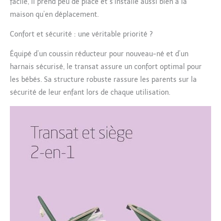
facile, il prend peu de place et s’installe aussi bien à la
harnais 3 points reste
ouvert pour installer et
maison qu’en déplacement.
attacher facilement
Confort et sécurité : une véritable priorité ?
bébé - il est réglable
pour s'adapter
Équipé d’un coussin réducteur pour nouveau-né et d’un
confortablement tout
au long de la
harnais sécurisé, le transat assure un confort optimal pour
croissance de votre
les bébés. Sa structure robuste rassure les parents sur la
bébé ARCHE À JOUETS :
sécurité de leur enfant lors de chaque utilisation.
pour le développement
de bébé, Kori dispose
d'une arche à jouets
avec l'ours Barry et son
arbre de la forêt,
présentant différentes
textures pour stimuler
et divertir votre enfant
COUSSIN REDUCTEUR
NOUVEAU-NÉ
CONFORTABLE : le
transat dispose d'une