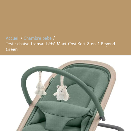
Accueil
Chambre bébé
Test : chaise transat bébé Maxi-Cosi Kori 2-en-1 Beyond
Green