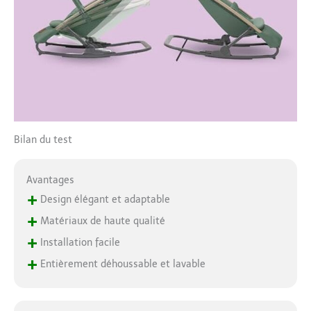
têtière très douce et
offrant un bon
maintien, pour que
votre bébé bénéficie
d'un confort luxueux
dès le premier jour
TISSUS 100 %
RECYCLÉS : les tissus
durables sont conçus
avec Eco Care, ce qui
Bilan du test
signifie que la housse
est composée à 100 %
de tissus recyclés,
Avantages
faciles à retirer et
+
Design élégant et adaptable
lavables en machine
+
Matériaux de haute qualité
+
Installation facile
+
Entièrement déhoussable et lavable