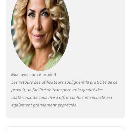
se détendre - un
transat pour se
reposer, jouer ou se
détendre 3
POSITIONS
D'INCLINAISON :
grâce aux différentes
positions
d'inclinaison, bébé
peut s'allonger
confortablement ou
s'asseoir plus droit
pour ne rien
Mon avis sur ce produit
manquer - ce transat
Les retours des utilisateurs soulignent la praticité de ce
compact se règle
produit, sa facilité de transport, et la qualité des
d'une seule main
matériaux. Sa capacité à offrir confort et sécurité est
LÉGER ET COMPACT :
plié à plat, Kori se
également grandement appréciée.
range facilement et
puisqu'il est très
compact et pèse
seulement 2.7 kg,