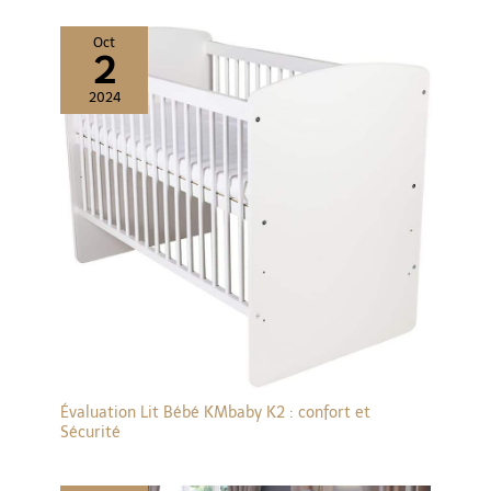
Oct
2
2024
Évaluation Lit Bébé KMbaby K2 : confort et
Sécurité