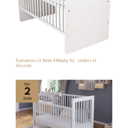
Évaluation Lit Bébé KMbaby K2 : confort et
Sécurité
Oct
2
2024