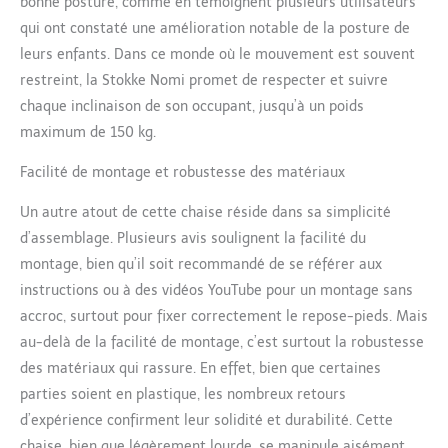
bonne posture, comme en témoignent plusieurs utilisateurs
développement de son
qui ont constaté une amélioration notable de la posture de
corps. Cela lui permet
leurs enfants. Dans ce monde où le mouvement est souvent
d'utiliser son corps de
manière intuitive,
restreint, la Stokke Nomi promet de respecter et suivre
l'encourageant à explorer
chaque inclinaison de son occupant, jusqu’à un poids
et à repousser ses
maximum de 150 kg.
limites. FLEXIBILITÉ
PARFAITE - Grâce à son
Facilité de montage et robustesse des matériaux
réglage sans outil et à
son poids léger, la chaise
Un autre atout de cette chaise réside dans sa simplicité
Stokke Nomi est facile à
d’assemblage. Plusieurs avis soulignent la facilité du
utiliser dans toute la
montage, bien qu’il soit recommandé de se référer aux
maison. En fait, elle est si
légère que vous pouvez
instructions ou à des vidéos YouTube pour un montage sans
même l'accrocher au
accroc, surtout pour fixer correctement le repose-pieds. Mais
bord de votre table pour
au-delà de la facilité de montage, c’est surtout la robustesse
la ranger après les repas.
des matériaux qui rassure. En effet, bien que certaines
DURE TOUTE UNE VIE -
Cette chaise peut être
parties soient en plastique, les nombreux retours
utilisée dès la naissance
d’expérience confirment leur solidité et durabilité. Cette
et toute la vie. Le siège
chaise, bien que légèrement lourde, se manipule aisément