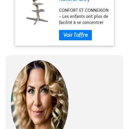
Stokke
CONFORT ET CONNEXION
- Les enfants ont plus de
facilité à se concentrer
sur les activités à table
lorsque l'environnement
physique est adapté à
leur taille et à leurs
besoins. La chaise Stokke
Nomi permet à votre
enfant de s'asseoir
confortablement avec le
reste de la famille. LE
MOUVEMENT EST
IMPORTANT - S'asseoir
activement permet à
votre enfant de se
déplacer librement, ce
qui est essentiel au bon
développement de son
corps. Cela lui permet