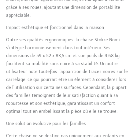
et le repose-pieds sont
grâce à ses roues, ajoutant une dimension de portabilité
réglables d'une simple
appréciable.
rotation d'un bouton, et
la profondeur s'aligne
Impact esthétique et fonctionnel dans la maison
automatiquement lors
du réglage de la hauteur.
Outre ses qualités ergonomiques, la chaise Stokke Nomi
De plus, la construction
solide peut supporter
s’intègre harmonieusement dans tout intérieur. Ses
jusqu'à 150 kg.
dimensions de 59 x 52 x 83,5 cm et son poids de 4,68 kg
CONCEPTION AVEC UN
facilitent sa mobilité sans nuire à sa stabilité. Un autre
OBJECTIF - Stokke est
utilisateur note toutefois l’apparition de traces noires sur le
entré dans le secteur du
carrelage, ce qui pourrait être un élément à considérer lors
mobilier et des
accessoires pour enfants
de l’utilisation sur certaines surfaces. Cependant, la plupart
en 1972, et depuis lors,
des familles témoignent de leur satisfaction quant à sa
tous nos produits ont été
robustesse et son esthétique, garantissant un confort
conçus pour défier
optimal tout en embellissant la pièce où elle se trouve.
l'ordinaire, favoriser un
développement sain et
Une solution évolutive pour les familles
entretenir les liens
familiaux.
Cette chaise ne se destine pas uniquement aux enfants en