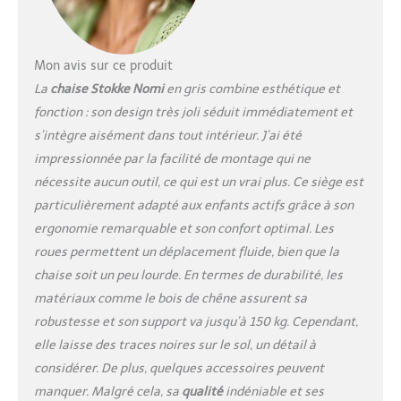
d'utiliser son corps de
manière intuitive,
l'encourageant à explorer
et à repousser ses
Mon avis sur ce produit
limites. FLEXIBILITÉ
La
chaise Stokke Nomi
en gris combine esthétique et
PARFAITE - Grâce à son
fonction : son design très joli séduit immédiatement et
réglage sans outil et à
s’intègre aisément dans tout intérieur. J’ai été
son poids léger, la chaise
Stokke Nomi est facile à
impressionnée par la facilité de montage qui ne
utiliser dans toute la
nécessite aucun outil, ce qui est un vrai plus. Ce siège est
maison. En fait, elle est si
particulièrement adapté aux enfants actifs grâce à son
légère que vous pouvez
ergonomie remarquable et son confort optimal. Les
même l'accrocher au
bord de votre table pour
roues permettent un déplacement fluide, bien que la
la ranger après les repas.
chaise soit un peu lourde. En termes de durabilité, les
DURE TOUTE UNE VIE -
matériaux comme le bois de chêne assurent sa
Cette chaise peut être
robustesse et son support va jusqu’à 150 kg. Cependant,
utilisée dès la naissance
et toute la vie. Le siège
elle laisse des traces noires sur le sol, un détail à
et le repose-pieds sont
considérer. De plus, quelques accessoires peuvent
réglables d'une simple
manquer. Malgré cela, sa
qualité
indéniable et ses