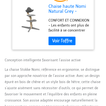
Chaise haute Nomi
Natural Grey -
Stokke
CONFORT ET CONNEXION
- Les enfants ont plus de
facilité à se concentrer
sur les activités à table
lorsque l'environnement
physique est adapté à
leur taille et à leurs
besoins. La chaise Stokke
Nomi permet à votre
Conception intelligente favorisant l’assise active
enfant de s'asseoir
La chaise Stokke Nomi, référence en ergonomie, se distingue
confortablement avec le
reste de la famille. LE
par son approche novatrice de l’assise active. Avec un design
MOUVEMENT EST
épuré en bois de chêne et un style bois de hêtre, cette chaise
IMPORTANT - S'asseoir
s’ajuste aisément sans nécessiter d’outils, ce qui permet de
activement permet à
favoriser le mouvement et l’équilibre des enfants en pleine
votre enfant de se
déplacer librement, ce
croissance. Son assise adaptée encourage naturellement la
qui est essentiel au bon