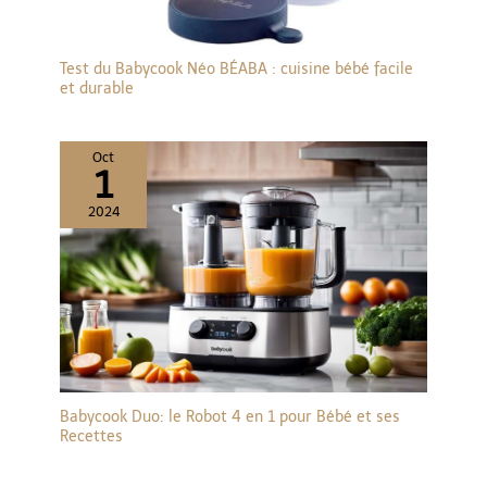
Test du Babycook Néo BÉABA : cuisine bébé facile
et durable
Oct
1
2024
Babycook Duo: le Robot 4 en 1 pour Bébé et ses
Recettes