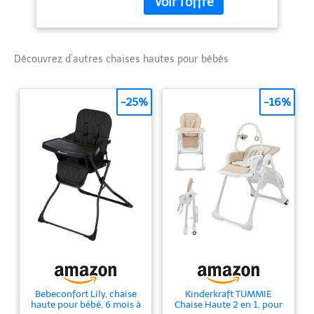
pour un nettoyage facile.
plateau réglable,
Harnais 5 points avec
gris
protections pectorales,
réglable en fonction de
Découvrez d’autres chaises hautes pour bébés
la morphologie de
l'enfant. Double plateau
réglable et amovible.
-25%
-16%
Assise ergonomique et
inclinable (3 positions).
Filet de rangement
Bebeconfort Lily, chaise
Kinderkraft TUMMIE
haute pour bébé, 6 mois à
Chaise Haute 2 en 1, pour