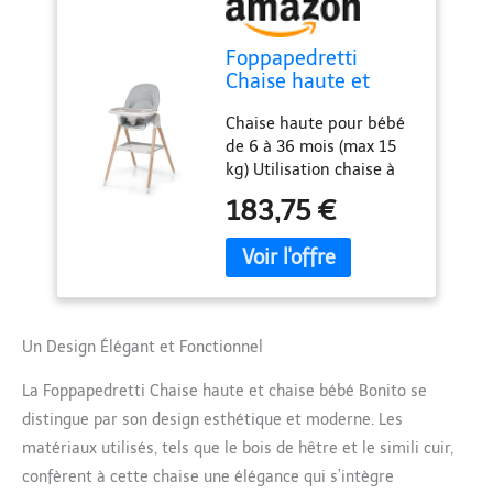
Foppapedretti
Chaise haute et
chaise bébé Bonito,
Chaise haute pour bébé
enfants de 6 mois à
de 6 à 36 mois (max 15
3 ans (jusqu'à 15 Kg),
kg) Utilisation chaise à
rembourrage
partir de 3 ans.
amovible et lavable,
183,75 €
Rembourrage en tissu
assise ergonomique
efeftto cuir amovible
et inclinable, double
pour un nettoyage facile.
plateau réglable,
Harnais 5 points avec
gris
protections pectorales,
réglable en fonction de
Un Design Élégant et Fonctionnel
la morphologie de
l'enfant. Double plateau
La Foppapedretti Chaise haute et chaise bébé Bonito se
réglable et amovible.
distingue par son design esthétique et moderne. Les
Assise ergonomique et
inclinable (3 positions).
matériaux utilisés, tels que le bois de hêtre et le simili cuir,
Filet de rangement
confèrent à cette chaise une élégance qui s’intègre