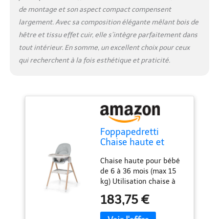
de montage et son aspect compact compensent
largement. Avec sa composition élégante mêlant bois de
hêtre et tissu effet cuir, elle s’intègre parfaitement dans
tout intérieur. En somme, un excellent choix pour ceux
qui recherchent à la fois esthétique et praticité.
Foppapedretti
Chaise haute et
chaise bébé Bonito,
Chaise haute pour bébé
enfants de 6 mois à
de 6 à 36 mois (max 15
3 ans (jusqu'à 15 Kg),
kg) Utilisation chaise à
rembourrage
partir de 3 ans.
amovible et lavable,
183,75 €
Rembourrage en tissu
assise ergonomique
efeftto cuir amovible
et inclinable, double