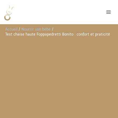
Aller
R
au
e
contenu
c
h
Accueil
Nourrir son bébé
e
Test chaise haute Foppapedretti Bonito : confort et praticité
r
c
h
e
r