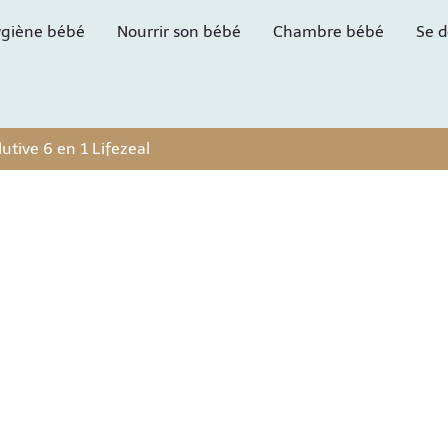
giène bébé
Nourrir son bébé
Chambre bébé
Se d
lutive 6 en 1 Lifezeal