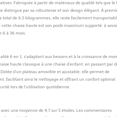
ves. Fabriquée à partir de matériaux de qualité tels que le 
ute qualité, souple et durable, offrant à votre bébé une
se se distingue par sa robustesse et son design élégant. À premi
t confortable pendant les repas et les jeux, pour une utilisation
lité. 【Facile à nettoyer】Le plateau est fabriqué en PP de qualité
s total de 6,5 kilogrammes, elle reste facilement transportab
sse au lave-vaisselle pour un nettoyage facile. Ce coussin est
de cette chaise haute est son poids maximum supporté, à savoi
é dans un matériau imperméable, très facile à entretenir.Le
s prendra pas beaucoup de temps.
e 6 à 36 mois.
lité 6 en 1, s’adaptant aux besoins et à la croissance de mo
haise haute classique à une chaise d’enfant, en passant par d
. Dotée d’un plateau amovible et ajustable, elle permet de
, facilitant ainsi le nettoyage et offrant un confort optimal.
ité lors de l’utilisation quotidienne.
, avec une moyenne de 4,7 sur 5 étoiles. Les commentaires