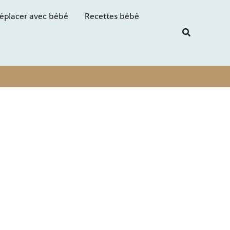
R
éplacer avec bébé
Recettes bébé
e
Recherche
c
h
e
r
c
h
e
r