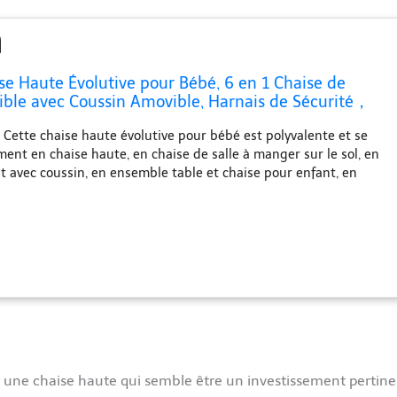
se Haute Évolutive pour Bébé, 6 en 1 Chaise de
ible avec Coussin Amovible, Harnais de Sécurité，
avec Plateau Adjustable pour Bébé 6-36 Mois
ette chaise haute évolutive pour bébé est polyvalente et se
ment en chaise haute, en chaise de salle à manger sur le sol, en
t avec coussin, en ensemble table et chaise pour enfant, en
en tabouret pour enfant. Parfait pour que les enfants puissent
ouer ! 【Plateau double réglable】Le plateau de la chaise haute
tions réglables, qui peuvent être ajustées en fonction de la
re enfant. Le plateau est équipé de deux porte-gobelets pouvant
res à eau. La surface plane du plateau peut être utilisée pour lire
que le côté rainuré peut être utilisé pour les blocs de
eds en bois massif 】Nos chaises hautes sont fabriquées en bois
ans échardes, pour une plus grande durabilité. Le cadre
orcé et le cadre de support à quatre points s'unissent pour
té, tandis que les patins antidérapants offrent une sécurité
Siège confortable】Le coussin et la ceinture de sécurité à 5
une chaise haute qui semble être un investissement pertine
haise haute sont tous deux fabriqués en cuir synthétique