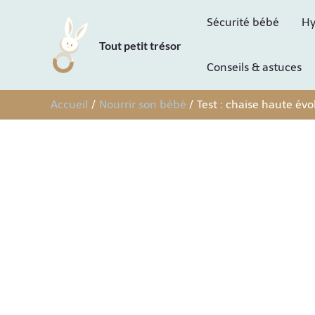
Aller
Sécurité bébé
Hy
au
Tout petit trésor
contenu
Conseils & astuces
Accueil
Nourrir son bébé
Test : chaise haute évo