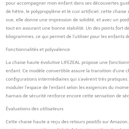
pour accompagner mon enfant dans ses découvertes gustati
imperméable de ha
de hêtre, le polypropylène et le cuir artificiel, cette chai
expérience sûre e
en toute tranquil
vue, elle donne une impression de solidité, et avec un poid
alimentaire et pa
tout en assurant une bonne stabilité. Un des points fort 
également fabriqu
nettoyage ne vou
kilogrammes, ce qui permet de l’utiliser pour les enfants d
Fonctionnalités et polyvalence
La chaise haute évolutive LIFEZEAL propose une fonctionna
enfant. Ce modèle convertible assure la transition d’une c
configurations intermédiaires qui s’avèrent très pratiques
moduler l’espace de l’enfant selon les exigences du moment
harnais de sécurité renforce encore cette sensation de sécur
Évaluations des utilisateurs
Cette chaise haute a reçu des retours positifs sur Amazon