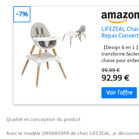
-7%
LIFEZEAL Chai
Repas Convert
Siège Enfant 
【Design 6 en 1 】C
transforme facile
chaise pour enfan
table de bloc et 
99,99 €
manger, lire ou j
92,99 €
dispose de 4 posi
croissance de vot
accueillir des ver
et manger, tandis 
construction. 【Pi
de hêtre lisse, s
Qualité et conception du produit
triangulaire renf
assurer la stabili
supplémentaire. 【
Avec le modèle JM98859FR de chez LIFEZEAL, je découvre 
points de cette c