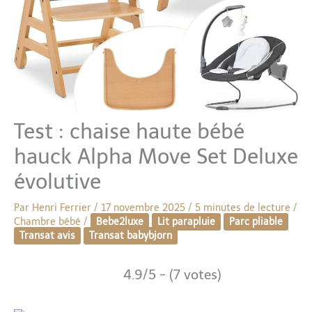
Test : chaise haute bébé
hauck Alpha Move Set Deluxe
évolutive
Par
Henri Ferrier
/
17 novembre 2025
/
5 minutes de lecture
/
Chambre bébé
/
Bebe2luxe
Lit parapluie
Parc pliable
Transat avis
Transat babybjorn
4.9/5 - (7 votes)