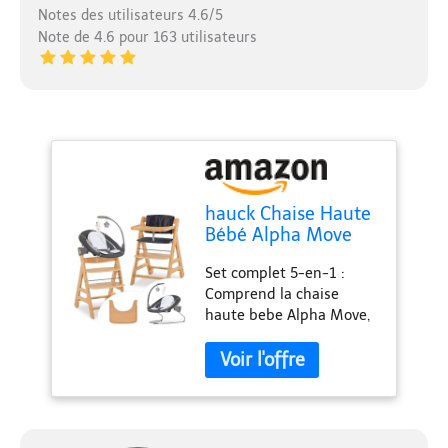
Notes des utilisateurs 4.6/5
Note de 4.6 pour 163 utilisateurs
hauck Chaise Haute
Bébé Alpha Move
avec Siège
Set complet 5-en-1 :
Nouveau-né Deluxe
Comprend la chaise
- Natural
haute bebe Alpha Move,
un siège nouveau-né
avec arche de jeu, une
tablette repas spacieuse,
un coussin d’assise
moelleux et un harnais
de sécurité à 5 points