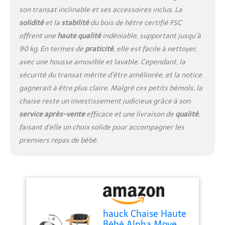
selon la taille de votre
son transat inclinable et ses accessoires inclus. La
enfant. Le coussin
solidité
et la
stabilité
du bois de hêtre certifié FSC
rembourré offre un
grand confort, même
offrent une
haute qualité
indéniable, supportant jusqu’à
pour les enfants plus
90 kg. En termes de
praticité
, elle est facile à nettoyer,
âgés – utilisable jusqu’à
avec une housse amovible et lavable. Cependant, la
90 kg Bois certifié FSC :
sécurité du transat mérite d’être améliorée, et la notice
La Chaise haute hauck
est fabriquée en bois de
gagnerait à être plus claire. Malgré ces petits bémols, la
hêtre issu de forêts
chaise reste un investissement judicieux grâce à son
gérées de manière
service après-vente
efficace et une livraison de
qualité
,
responsable et certifiées
faisant d’elle un choix solide pour accompagner les
FSC – un choix durable
premiers repas de bébé.
qui préserve les
ressources naturelles
hauck Chaise Haute
Bébé Alpha Move