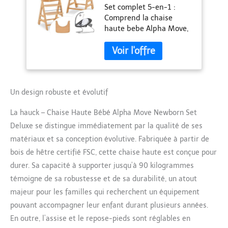
Set complet 5-en-1 :
Nouveau-né Deluxe
Comprend la chaise
- Natural
haute bebe Alpha Move,
un siège nouveau-né
avec arche de jeu, une
tablette repas spacieuse,
un coussin d’assise
moelleux et un harnais
de sécurité à 5 points
Un design robuste et évolutif
Siège nouveau-né 2-en-
La hauck – Chaise Haute Bébé Alpha Move Newborn Set
1 : Utilisable comme
insert pour chaise haute
Deluxe se distingue immédiatement par la qualité de ses
bois ou comme transat
matériaux et sa conception évolutive. Fabriquée à partir de
bébé au sol, avec un
bois de hêtre certifié FSC, cette chaise haute est conçue pour
coussin doux et une
durer. Sa capacité à supporter jusqu’à 90 kilogrammes
arche de jeu stimulant
l’éveil des tout-petits
témoigne de sa robustesse et de sa durabilité, un atout
Sécurité renforcée : La
majeur pour les familles qui recherchent un équipement
chaise haute bébé
pouvant accompagner leur enfant durant plusieurs années.
evolutive est équipée de
En outre, l’assise et le repose-pieds sont réglables en
roulettes arrière qui