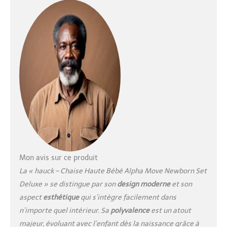
Siège nouveau-né 2-en-
1 : Utilisable comme
insert pour chaise haute
bois ou comme transat
bébé au sol, avec un
coussin doux et une
arche de jeu stimulant
l’éveil des tout-petits
Sécurité renforcée : La
chaise haute bébé
evolutive est équipée de
roulettes arrière qui
augmentent la stabilité
et réduisent les risques
de basculement. Le
Mon avis sur ce produit
harnais à 5 points
La « hauck – Chaise Haute Bébé Alpha Move Newborn Set
maintient votre enfant
Deluxe » se distingue par son
design moderne
et son
en toute sécurité Chaise
aspect
esthétique
qui s’intègre facilement dans
haute evolutive et
confortable : Assise et
n’importe quel intérieur. Sa
polyvalence
est un atout
repose-pieds ajustables
majeur, évoluant avec l’enfant dès la naissance grâce à