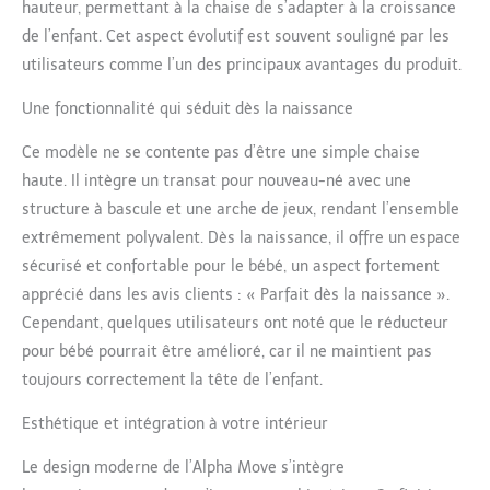
augmentent la stabilité
hauteur, permettant à la chaise de s’adapter à la croissance
et réduisent les risques
de l’enfant. Cet aspect évolutif est souvent souligné par les
de basculement. Le
utilisateurs comme l’un des principaux avantages du produit.
harnais à 5 points
maintient votre enfant
Une fonctionnalité qui séduit dès la naissance
en toute sécurité Chaise
haute evolutive et
Ce modèle ne se contente pas d’être une simple chaise
confortable : Assise et
haute. Il intègre un transat pour nouveau-né avec une
repose-pieds ajustables
structure à bascule et une arche de jeux, rendant l’ensemble
selon la taille de votre
enfant. Le coussin
extrêmement polyvalent. Dès la naissance, il offre un espace
rembourré offre un
sécurisé et confortable pour le bébé, un aspect fortement
grand confort, même
apprécié dans les avis clients : « Parfait dès la naissance ».
pour les enfants plus
Cependant, quelques utilisateurs ont noté que le réducteur
âgés – utilisable jusqu’à
90 kg Bois certifié FSC :
pour bébé pourrait être amélioré, car il ne maintient pas
La Chaise haute hauck
toujours correctement la tête de l’enfant.
est fabriquée en bois de
hêtre issu de forêts
Esthétique et intégration à votre intérieur
gérées de manière
responsable et certifiées
Le design moderne de l’Alpha Move s’intègre
FSC – un choix durable