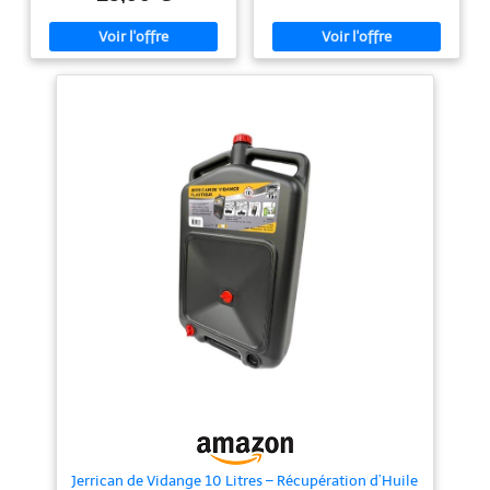
Référence constructeur:
engins de jardinage et convient
P000430 Type d'ajustement:
aux tondeuses à gazon,
Universal
tronçonneuses, taille-haies,
débrousailleuses et autres
outillages de motoculture à
moteur 2 temps. SELF OIL est
l'ami des jardiniers. PROTECTION
DU MOTEUR : SELF OIL a été
formulée afin de garantir une
lubrification optimale, une
protection et une longévité du
moteur de tous les engins 2
temps. NORMES : SELF OIL est
conforme aux normes API TC
garantissant une protection
efficace de votre moteur, ainsi
qu’à la norme JASO FC
garantissant la réduction des
émissions de fumées. BIDON
DOSEUR ULTRA-PRATIQUE :
Facile à utiliser et offrant une
précision de dosage optimale, le
doseur gradué intégré au bidon
est parfait pour réaliser vos
mélanges : une pression sur le
bidon et le doseur se remplit.
Faire ses mélanges ne sera plus
une corvée. SENTEUR FRAISE :
elle laisse une bonne odeur de
Jerrican de Vidange 10 Litres – Récupération d’Huile
fraise dans votre jardin qui plaira