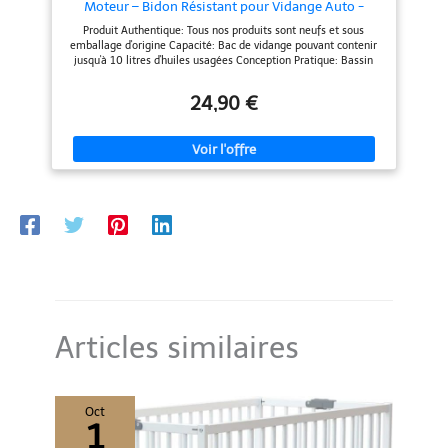
Moteur – Bidon Résistant pour Vidange Auto -
certainement aux coccinelles.
OTOKIT
UTILISATION : Il n'est pas
Produit Authentique: Tous nos produits sont neufs et sous
conseillé de mettre une huile 4
emballage d'origine Capacité: Bac de vidange pouvant contenir
temps dans un moteur 2 temps
jusqu'à 10 litres d'huiles usagées Conception Pratique: Bassin
car le fonctionnement n'est pas
incliné pour faciliter la dispersion optimale de l'huile pendant la
le même. Une huile 2 Temps doit
vidange Système de Vidange: Équipé de 3 bouchons de vidange
pouvoir se mélanger facilement
24,90 €
multiples pour un déversement facile et sécurisé Rangement
à l’essence, résister à des
Optimisé: Construction compacte permettant un transport et un
température extrêmes et
stockage facile après utilisation Matériau Durable: Fabriqué en
pouvoir brûler sans laisser de
plastique résistant pour une utilisation prolongée et fiable
dépôts. Elle lubrifie, par le
Sécurité: Conception étanche pour éviter les fuites et les
passage du mélange, seulement
déversements accidentels
le piston, l’embiellage et le
vilebrequin. Dans un moteur
deux temps la boîte de vitesse
ainsi que l’embrayage sont
lubrifiés par une huile différente
de celle du moteur. Ainsi, pour
assurer la longévité et le bon
fonctionnement de votre moteur,
nous vous encourageons à
utiliser la bonne huile. IPONE,
100 % MOTORCYCLE : Depuis
Articles similaires
1985, IPONE propose des
lubrifiants, des produits de
maintenance et d'entretien pour
les deux roues aux performances
haut de gamme pour satisfaire
Oct
1
les passionnés de moto les plus
exigeants en route ou en tout-