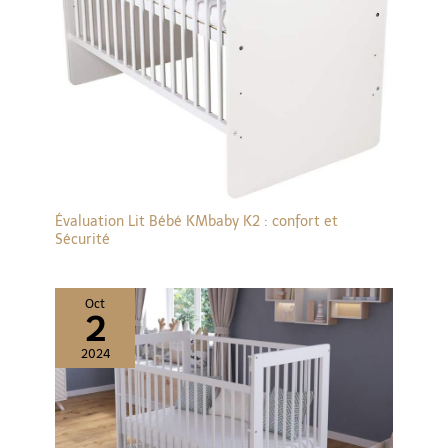
Évaluation Lit Bébé KMbaby K2 : confort et
Sécurité
Oct
2
2024