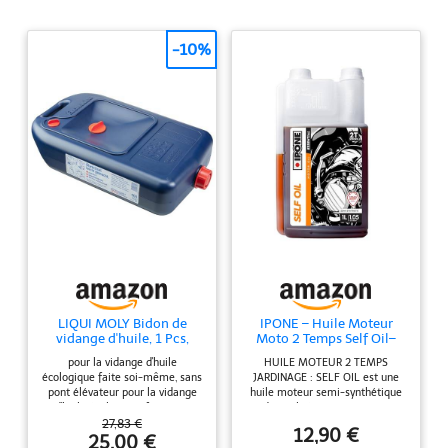
-10%
LIQUI MOLY Bidon de
IPONE – Huile Moteur
vidange d'huile, 1 Pcs,
Moto 2 Temps Self Oil–
Accessoires de
Senteur Fraise - Bidon
pour la vidange d'huile
HUILE MOTEUR 2 TEMPS
changement d'huile, SKU:
Doseur 1 Litre - Semi-
écologique faite soi-même, sans
JARDINAGE : SELF OIL est une
7055
Synthétique - Gamme
pont élévateur pour la vidange
huile moteur semi-synthétique
Essential - Pour tous les
d'huile écologique faite soi-
de qualité pour tous types
moteurs 2 temps -
même, sans pont élévateur
d’engins à 2 moteur temps. Elle
27,83 €
Protection moteur -
12,90 €
Composants inclus: Carton
est parfaitement adaptée aux
25,00 €
Lubrification optimale