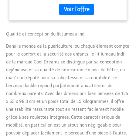
enlèverons l'un des côtés de
chaque lit et l'assemblerons
avec le kit jumeau. Le tissu
du kit jumeau dépend du
modèle de tissu dont nous
Qualité et conception du lit jumeau Indi
disposons actuellement. 5
positions du sommier.
Dans le monde de la puériculture, où chaque élément compte
Hauteur du sommier : 22,5
cm - 29 cm - 35,5 cm - 42,5
pour le confort et la sécurité des enfants, le lit jumeau Indi
cm - 49 cm Dimensions
de la marque Cool Dreams se distingue par sa conception
intérieures de chaque lit :
ingénieuse et sa qualité de fabrication. En bois de hêtre, un
120 cm x 60 cm (longueur x
matériau réputé pour sa robustesse et sa durabilité, ce
largeur). Dimensions
extérieures de chaque lit :
berceau double répond parfaitement aux attentes de
125cm x 65cm x 84cm
nombreux parents. Avec des dimensions bien pensées de 125
(largeur x longueur x hauteur
x 65 x 98,3 cm et un poids total de 15 kilogrammes, il offre
avec les roues). Dimensions
une stabilité rassurante tout en restant facilement mobile
des roues : 6cm Nous
grâce à ses roulettes intégrées. Cette caractéristique de
utilisons du bois de hêtre et
une peinture à base d'eau
mobilité, en particulier, est un atout non négligeable pour
100% non toxique et sans
pouvoir déplacer facilement le berceau d’une pièce à l’autre.