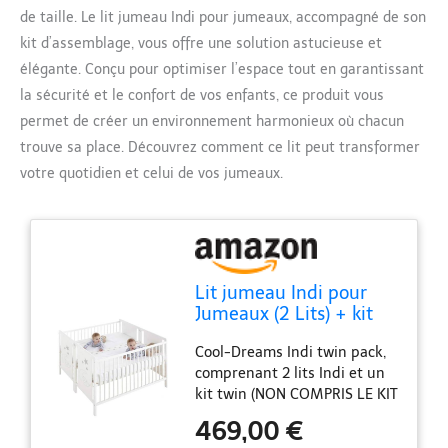
de taille. Le lit jumeau Indi pour jumeaux, accompagné de son
kit d’assemblage, vous offre une solution astucieuse et
élégante. Conçu pour optimiser l’espace tout en garantissant
la sécurité et le confort de vos enfants, ce produit vous
permet de créer un environnement harmonieux où chacun
trouve sa place. Découvrez comment ce lit peut transformer
votre quotidien et celui de vos jumeaux.
Lit jumeau Indi pour
Jumeaux (2 Lits) + kit
jumeau pour Assembler
Cool-Dreams Indi twin pack,
Les Deux Lits
comprenant 2 lits Indi et un
CoolDreams
kit twin (NON COMPRIS LE KIT
SLEEP-IN) Pour le transformer
469,00 €
en lit jumeau, nous