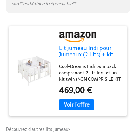
son **esthétique irréprochable**.
Lit jumeau Indi pour
Jumeaux (2 Lits) + kit
jumeau pour Assembler
Cool-Dreams Indi twin pack,
Les Deux Lits
comprenant 2 lits Indi et un
CoolDreams
kit twin (NON COMPRIS LE KIT
SLEEP-IN) Pour le transformer
469,00 €
en lit jumeau, nous
enlèverons l'un des côtés de
chaque lit et l'assemblerons
avec le kit jumeau. Le tissu
du kit jumeau dépend du
modèle de tissu dont nous
Découvrez d’autres lits jumeaux
disposons actuellement. 5