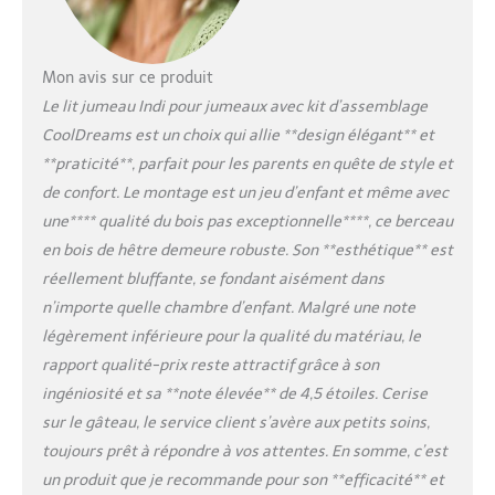
des roues : 6cm Nous
utilisons du bois de hêtre et
une peinture à base d'eau
100% non toxique et sans
Mon avis sur ce produit
polyuréthane afin que votre
Le lit jumeau Indi pour jumeaux avec kit d’assemblage
bébé n'ingère pas d'éléments
CoolDreams est un choix qui allie **design élégant** et
toxiques lorsqu'il mordille le
**praticité**, parfait pour les parents en quête de style et
lit. Conforme à la norme
européenne UNE EN 716-1 /
de confort. Le montage est un jeu d’enfant et même avec
2:2018 (+AC:2019). UNE EN
une**** qualité du bois pas exceptionnelle****, ce berceau
716-2 / 2:2018.
en bois de hêtre demeure robuste. Son **esthétique** est
réellement bluffante, se fondant aisément dans
n’importe quelle chambre d’enfant. Malgré une note
légèrement inférieure pour la qualité du matériau, le
rapport qualité-prix reste attractif grâce à son
ingéniosité et sa **note élevée** de 4,5 étoiles. Cerise
sur le gâteau, le service client s’avère aux petits soins,
toujours prêt à répondre à vos attentes. En somme, c’est
un produit que je recommande pour son **efficacité** et