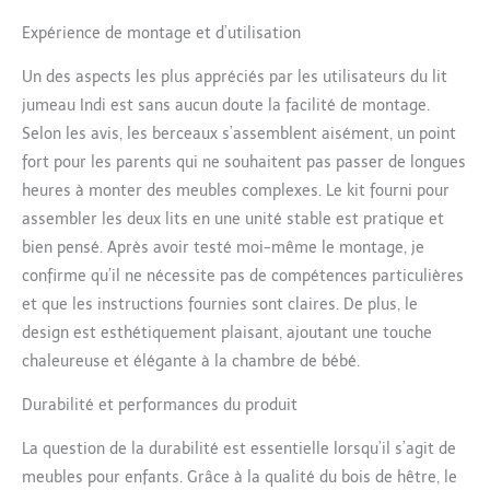
polyuréthane afin que votre
bébé n'ingère pas d'éléments
Expérience de montage et d’utilisation
toxiques lorsqu'il mordille le
lit. Conforme à la norme
Un des aspects les plus appréciés par les utilisateurs du lit
européenne UNE EN 716-1 /
jumeau Indi est sans aucun doute la facilité de montage.
2:2018 (+AC:2019). UNE EN
Selon les avis, les berceaux s’assemblent aisément, un point
716-2 / 2:2018.
fort pour les parents qui ne souhaitent pas passer de longues
heures à monter des meubles complexes. Le kit fourni pour
assembler les deux lits en une unité stable est pratique et
bien pensé. Après avoir testé moi-même le montage, je
confirme qu’il ne nécessite pas de compétences particulières
et que les instructions fournies sont claires. De plus, le
design est esthétiquement plaisant, ajoutant une touche
chaleureuse et élégante à la chambre de bébé.
Durabilité et performances du produit
La question de la durabilité est essentielle lorsqu’il s’agit de
meubles pour enfants. Grâce à la qualité du bois de hêtre, le