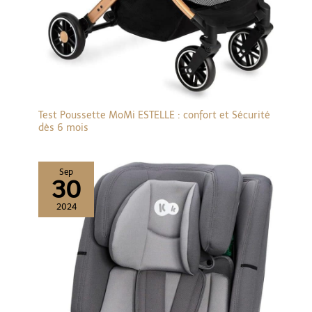
Test Poussette MoMi ESTELLE : confort et Sécurité
dès 6 mois
Sep
30
2024