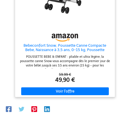
poussette pliable est équipée
d'un harnais à 5 points avec
rembourrage d'épaule et d'une
barre de protection, testée selon
la norme de sécurité européenne
EN 1888
Bebeconfort Snow, Poussette Canne Compacte
Bebe, Naissance à 3,5 ans, 0-15 kg, Poussette
Compacte Voyage, Ultra Légère et Pliable, Mineral
POUSSETTE BEBE & ENFANT : pliable et ultra légère, la
Graphite
poussette canne Snow vous accompagne dès le premier jour de
votre bébé jusqu'à ses 3,5 ans environ (15 kg) - pour les
moments en famille ou les tâches quotidiennes ASSISE
NOUVEAU-NÉ AVEC POSITION ALLONGEE : s'inclinant
59,99 €
totalement, l'assise confortable de la poussette canne Snow
49,90 €
accueille votre nouveau-né dès son premier jour et se
transforme ensuite en un siège confortable pour tout-petits
(jusqu'à 15 kg) POUSSETTE CANNE ULTRA LÉGÈRE ET PORTABLE :
avec un poids de seulement 5 kg, Snow ne vous alourdira et ne
vous gênera pas, peu importe les défis du quotidien PLIAGE
COMPACT À PLAT : cette poussette bébé légère se plie à plat en
quelques secondes, ce qui la rend facile à ranger ou à
transporter - idéale pour un usage quotidien BLOCAGE DES
ROUES AVANT : les roues avant verrouillables maintiennent la
stabilité de la poussette canne sur les surfaces inégales, offrant
un meilleur contrôle et une conduite plus douce, où que vous