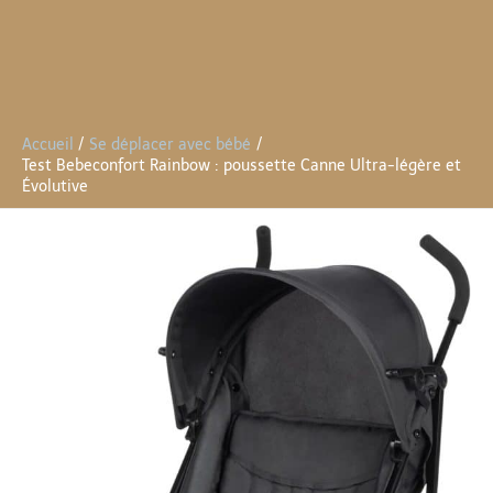
Accueil
Se déplacer avec bébé
Test Bebeconfort Rainbow : poussette Canne Ultra-légère et
Évolutive