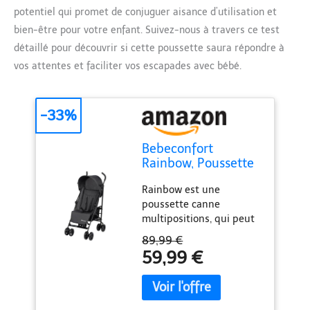
potentiel qui promet de conjuguer aisance d’utilisation et
bien-être pour votre enfant. Suivez-nous à travers ce test
détaillé pour découvrir si cette poussette saura répondre à
vos attentes et faciliter vos escapades avec bébé.
-33%
Bebeconfort
Rainbow, Poussette
Canne
Rainbow est une
Multipositions,
poussette canne
Poussette compacte
multipositions, qui peut
et Légère, de 6 mois
être utilisée de 6 mois à
à 4 ans, jusqu'à 22
89,99 €
4 ans et demi environ (22
kg, Mineral Graphite
59,99 €
kg) Cette poussette
(gris)
canne assure un grand
confort à votre enfant
grâce à son large siège