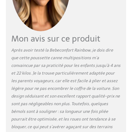
automatique permet de
la ranger dans les
emplacements les plus
étroits Pesant seulement
6,6 kg, la poussette
canne Rainbow de
Mon avis sur ce produit
Bebeconfort est ultra
légere et idéale pour se
Après avoir testé la Bebeconfort Rainbow, je dois dire
déplacer
que cette poussette canne multipositions m’a
convaincue par sa praticité pour les enfants jusqu’à 4 ans
et 22 kilos. Je la trouve particulièrement adaptée pour
les parents voyageurs, car elle est facile à plier et assez
légère pour ne pas encombrer le coffre de la voiture. Son
design séduisant et son excellent rapport qualité-prix ne
sont pas négligeables non plus. Toutefois, quelques
bémols sont à souligner : sa longueur une fois pliée
pourrait être optimisée, et les roues ont tendance à se
bloquer, ce qui peut s’avérer agaçant sur des terrains