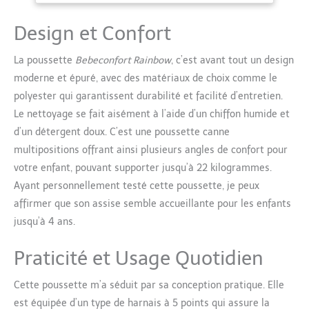
molletonné, son dossier
inclinable multipositions
Design et Confort
et son repose-jambes
réglable Poussette bébé
La poussette
Bebeconfort Rainbow
, c’est avant tout un design
disposant d'un pliage
moderne et épuré, avec des matériaux de choix comme le
ultra simple et rapide
polyester qui garantissent durabilité et facilité d’entretien.
Poussette canne bébé
ultra compacte
Le nettoyage se fait aisément à l’aide d’un chiffon humide et
(L105xl27xH19 cm une
d’un détergent doux. C’est une poussette canne
fois pliée), son système
multipositions offrant ainsi plusieurs angles de confort pour
de verrouillage
votre enfant, pouvant supporter jusqu’à 22 kilogrammes.
automatique permet de
la ranger dans les
Ayant personnellement testé cette poussette, je peux
emplacements les plus
affirmer que son assise semble accueillante pour les enfants
étroits Pesant seulement
jusqu’à 4 ans.
6,6 kg, la poussette
canne Rainbow de
Praticité et Usage Quotidien
Bebeconfort est ultra
légere et idéale pour se
Cette poussette m’a séduit par sa conception pratique. Elle
déplacer
est équipée d’un type de harnais à 5 points qui assure la