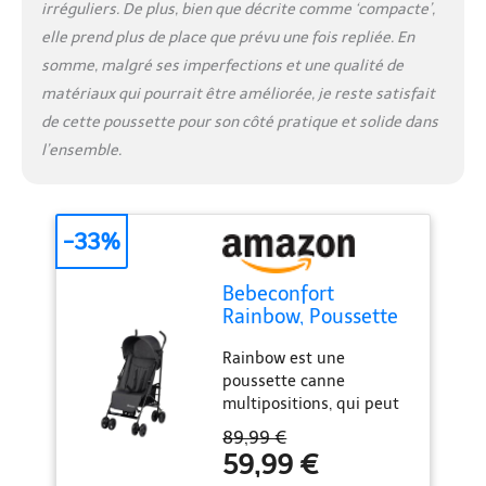
irréguliers. De plus, bien que décrite comme ‘compacte’,
elle prend plus de place que prévu une fois repliée. En
somme, malgré ses imperfections et une qualité de
matériaux qui pourrait être améliorée, je reste satisfait
de cette poussette pour son côté pratique et solide dans
l’ensemble.
-33%
Bebeconfort
Rainbow, Poussette
Canne
Rainbow est une
Multipositions,
poussette canne
Poussette compacte
multipositions, qui peut
et Légère, de 6 mois
être utilisée de 6 mois à
à 4 ans, jusqu'à 22
89,99 €
4 ans et demi environ (22
kg, Mineral Graphite
59,99 €
kg) Cette poussette
(gris)