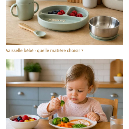
les pièces avec un chiffon
doux ; ③ Nettoyez
périodiquement le
réservoir d'eau avec du
vinaigre blanc ou une
solution de détartrage ; ④
Le lavage au lave-
vaisselle n'est pas
recommandé.
Vaisselle bébé : quelle matière choisir ?