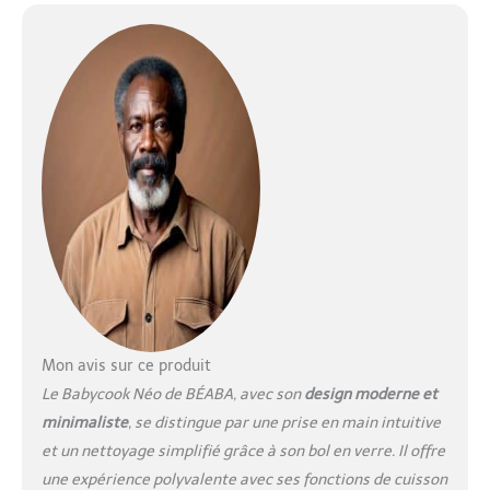
NUTRIMENTS ET DES SAVEURS
: Préserve 40% de nutriments
des aliments de plus grâce à
la cuisson douce à la vapeur
par rapport à la cuisson à
l’eau, préservant les saveurs
et nutriments pour l'enfant
EVOLUTIF : Ce robot
multifonctions s'adapte à
chaque phase de
l'alimentation de bébé, de la
naissance à la diversification
alimentaire, il mixe mouline
et hache pour proposer
différentes textures adaptées
selon l'âge de bébé
Mon avis sur ce produit
FABRICATION FRANCAISE :
Le Babycook Néo de BÉABA, avec son
design moderne et
Chez Béaba, nous tenons au
minimaliste
, se distingue par une prise en main intuitive
Made in France, notre
et un nettoyage simplifié grâce à son bol en verre. Il offre
Babycook Néo est ainsi pensé
dans l’Ain et produit en Côte-
une expérience polyvalente avec ses fonctions de cuisson