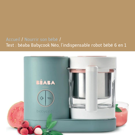
Accueil
Nourrir son bébé
Test : béaba Babycook Néo, l’indispensable robot bébé 6 en 1