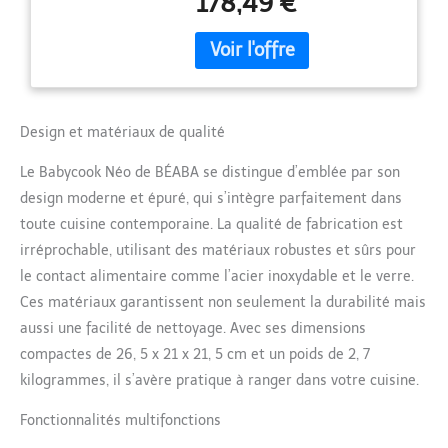
178,49 €
stérilise et chauffe les
alimentaire, Petits pots
biberons jusqu'à 150 mL; une
bébé maison, Rapide,
gamme complète de
Eucalyptus
fonctions pour répondre à
tous les besoins de bébé
CONSERVATION DES
Design et matériaux de qualité
NUTRIMENTS ET DES SAVEURS
: Préserve 40% de nutriments
Le Babycook Néo de BÉABA se distingue d’emblée par son
des aliments de plus grâce à
la cuisson douce à la vapeur
design moderne et épuré, qui s’intègre parfaitement dans
par rapport à la cuisson à
toute cuisine contemporaine. La qualité de fabrication est
l’eau, préservant les saveurs
irréprochable, utilisant des matériaux robustes et sûrs pour
et nutriments pour l'enfant
le contact alimentaire comme l’acier inoxydable et le verre.
EVOLUTIF : Ce robot
multifonctions s'adapte à
Ces matériaux garantissent non seulement la durabilité mais
chaque phase de
aussi une facilité de nettoyage. Avec ses dimensions
l'alimentation de bébé, de la
compactes de 26, 5 x 21 x 21, 5 cm et un poids de 2, 7
naissance à la diversification
kilogrammes, il s’avère pratique à ranger dans votre cuisine.
alimentaire, il mixe mouline
et hache pour proposer
Fonctionnalités multifonctions
différentes textures adaptées