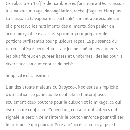
selon l'âge de bébé
Ce robot 6 en 1 offre de nombreuses fonctionnalités : cuisson
FABRICATION FRANCAISE :
à la vapeur, mixage, décongélation, réchauffage, et bien plus.
Chez Béaba, nous tenons au
Made in France, notre
La cuisson à la vapeur est particulièrement appréciable car
Babycook Néo est ainsi pensé
elle préserve les nutriments des aliments. Son panier en
dans l’Ain et produit en Côte-
acier inoxydable est assez spacieux pour préparer des
d’Or, sa lame vient de
portions suffisantes pour plusieurs repas. La puissance du
Sabatier Diamant dans le
mixeur intégré permet de transformer même les aliments
Puy-de-Dôme GRANDE
CONTENANCE : Une grande
les plus fibreux en purées lisses et uniformes, idéales pour la
capacité de mixage pour
diversification alimentaire de bébé.
préparer en un cycle jusqu’à
5 portions de 120g, adapté à
Simplicité d’utilisation
toute la famille et ne
nécessitant pas de
L’un des atouts majeurs du Babycook Néo est sa simplicité
surveillance constante
d’utilisation. Le panneau de contrôle est intuitif avec
ÉCONOMIE ET RESPECT DE
seulement deux boutons pour la cuisson et le mixage, ce qui
L'ENVIRONNEMENT : En
évite toute confusion. Cependant, certains utilisateurs ont
comparaison avec les petits
pots industriels, le Babycook
signalé le besoin de maintenir le bouton enfoncé pour utiliser
permet une transition rapide
le mixeur, ce qui pourrait être amélioré. Le nettoyage est
vers une alimentation saine