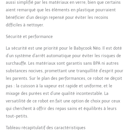
aussi simplifié par les matériaux en verre, bien que certains
tout en préservant
aient remarqué que les éléments en plastique pourraient
l'écosystème, et il amortit son
coût en moins de deux mois
bénéficier d’un design repensé pour éviter les recoins
UNE QUALITÉ PREMIUM ET
difficiles à nettoyer.
DURABILITÉ OPTIMALE :
Matériaux de grande qualité
Sécurité et performance
avec Bol en Verre de 1250ml,
un Panier en Inox de 1000ml,
La sécurité est une priorité pour le Babycook Néo. Il est doté
une Lame Sabatier Diamant
d’un système d’arrêt automatique pour éviter les risques de
de fabrication française, la
surchauffe. Les matériaux sont garantis sans BPA ni autres
qualité des matériaux assure
substances nocives, promettant une tranquillité d’esprit pour
des repas sains et qualitatifs
SIMPLE D’UTILISATION ET
les parents. Sur le plan des performances, ce robot ne déçoit
D’ENTRETIEN : Un bouton
pas : la cuisson à la vapeur est rapide et uniforme, et le
pour piloter toutes les
mixage des purées est d’une qualité incontestable. La
fonctions, marquage clair des
versatilité de ce robot en fait une option de choix pour ceux
niveaux d'eau, signal sonore
lumineux de fin de cuisson,
qui cherchent à offrir des repas sains et équilibrés à leurs
seulement 3 pièces à
tout-petits.
nettoyer, poignée
ergonomique pour faciliter
Tableau récapitulatif des caractéristiques