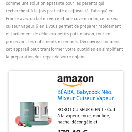
comme une solution épatante pour les parents qui
recherchent à la fois praticité et efficacité. Fabriqué en
France avec un bol en verre et une cuve en inox, ce mixeur
cuiseur vapeur 6 en 1 vous permet de préparer rapidement
et facilement de délicieux petits pots maison, tout en
préservant les nutriments essentiels. Découvrez comment
cet appareil peut transformer votre quotidien en simplifiant
la préparation des repas de votre enfant.
BÉABA, Babycook Néo,
Mixeur Cuiseur Vapeur
6 en 1, Robot Bebe
ROBOT CUISEUR 6 EN 1 : Cuit
Fabriqué en France, Bol
à la vapeur, mixe, mouline,
en Verre, Cuve Inox,
hache, décongèle et
Grande contenance,
réchauffe les aliments,
Diversification