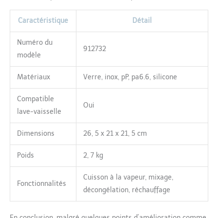
l'ouverture du bol et la
manipulation du panier
Caractéristique
Détail
CONCEPTION ÉCOLOGIQUE :
Le Babycook est conçu en
Numéro du
tenant compte de son impact
912732
environnemental, il utilise
modèle
50% moins d'eau et d'énergie
que d'autres appareils
Matériaux
Verre, inox, pP, pa6.6, silicone
similaires, et réduit son
empreinte carbone de 48%
Compatible
Oui
par rapport au Babycook Solo
lave-vaisselle
UN ROBOT POUR TOUTE LA
FAMILLE : Un compagnon
Dimensions
26, 5 x 21 x 21, 5 cm
culinaire qui s'adapte à
toutes les étapes de
Poids
2, 7 kg
l'alimentation de bébé et qui
peut également être utilisé
Cuisson à la vapeur, mixage,
pour toute la famille, idéal
Fonctionnalités
batch cooking, favorisant des
décongélation, réchauffage
repas partagés et conviviaux
En conclusion, malgré quelques points d’amélioration comme