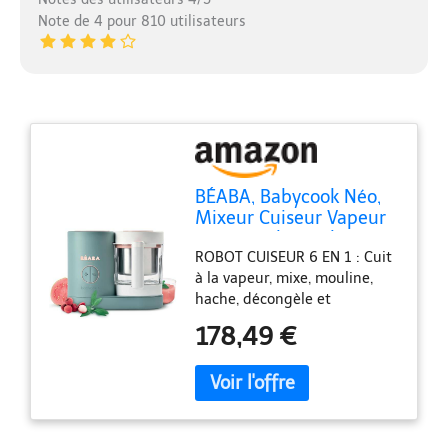
Note de 4 pour 810 utilisateurs
BÉABA, Babycook Néo,
Mixeur Cuiseur Vapeur
6 en 1, Robot Bebe
ROBOT CUISEUR 6 EN 1 : Cuit
Fabriqué en France, Bol
à la vapeur, mixe, mouline,
en Verre, Cuve Inox,
hache, décongèle et
Grande contenance,
réchauffe les aliments,
Diversification
178,49 €
stérilise et chauffe les
alimentaire, Petits pots
biberons jusqu'à 150 mL; une
bébé maison, Rapide,
gamme complète de
Eucalyptus
fonctions pour répondre à
tous les besoins de bébé
CONSERVATION DES