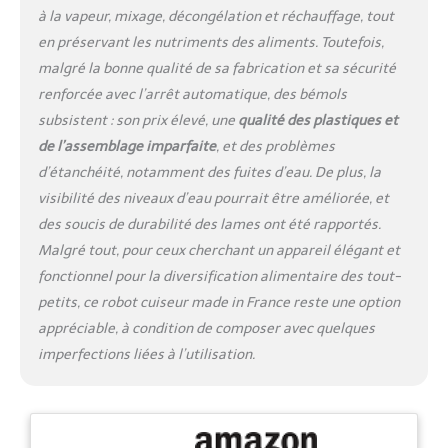
d’Or, sa lame vient de
à la vapeur, mixage, décongélation et réchauffage, tout
Sabatier Diamant dans le
en préservant les nutriments des aliments. Toutefois,
Puy-de-Dôme GRANDE
malgré la bonne qualité de sa fabrication et sa sécurité
CONTENANCE : Une grande
renforcée avec l’arrêt automatique, des bémols
capacité de mixage pour
préparer en un cycle jusqu’à
subsistent : son prix élevé, une
qualité des plastiques et
5 portions de 120g, adapté à
de l’assemblage imparfaite
, et des problèmes
toute la famille et ne
d’étanchéité, notamment des fuites d’eau. De plus, la
nécessitant pas de
visibilité des niveaux d’eau pourrait être améliorée, et
surveillance constante
ÉCONOMIE ET RESPECT DE
des soucis de durabilité des lames ont été rapportés.
L'ENVIRONNEMENT : En
Malgré tout, pour ceux cherchant un appareil élégant et
comparaison avec les petits
fonctionnel pour la diversification alimentaire des tout-
pots industriels, le Babycook
petits, ce robot cuiseur made in France reste une option
permet une transition rapide
vers une alimentation saine
appréciable, à condition de composer avec quelques
tout en préservant
imperfections liées à l’utilisation.
l'écosystème, et il amortit son
coût en moins de deux mois
UNE QUALITÉ PREMIUM ET
DURABILITÉ OPTIMALE :