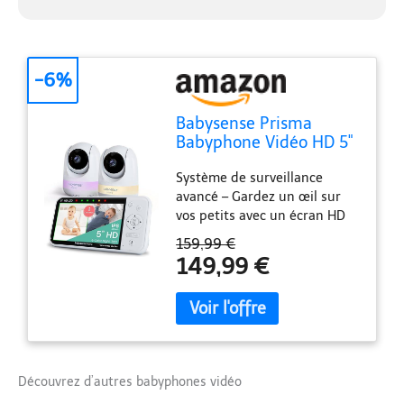
-6%
Babysense Prisma
Babyphone Vidéo HD 5"
avec 2 Caméras et
Système de surveillance
Audio, Veilleuse 6
avancé – Gardez un œil sur
Couleurs, Écran Partagé,
vos petits avec un écran HD
Machine de Son pour
720p de 5 pouces et une
Bébé avec Bruit Blanc
159,99 €
fonction d'écran partagé, qui
et Berceuses, Connexion
149,99 €
permet une visualisation
sans Wi-FI Sécurisée
simultanée avec 2 caméras
PTZ de haute qualité. Parfait
pour les incontournables de
votre liste d'équipements
pour bébé Veilleuse
Découvrez d’autres babyphones vidéo
personnalisable et sons