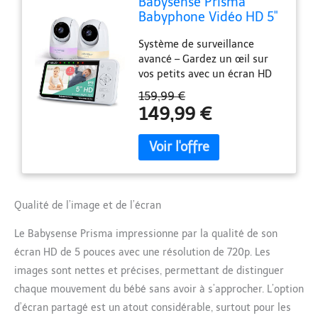
Babysense Prisma
Babyphone Vidéo HD 5"
avec 2 Caméras et
Système de surveillance
Audio, Veilleuse 6
avancé – Gardez un œil sur
Couleurs, Écran Partagé,
vos petits avec un écran HD
Machine de Son pour
720p de 5 pouces et une
Bébé avec Bruit Blanc
159,99 €
fonction d'écran partagé, qui
et Berceuses, Connexion
149,99 €
permet une visualisation
sans Wi-FI Sécurisée
simultanée avec 2 caméras
PTZ de haute qualité. Parfait
pour les incontournables de
votre liste d'équipements
pour bébé Veilleuse
Qualité de l’image et de l’écran
personnalisable et sons
apaisants - Dispose d'une
Le Babysense Prisma impressionne par la qualité de son
veilleuse intégrée réglable à
écran HD de 5 pouces avec une résolution de 720p. Les
6 couleurs et d'une sélection
de sons blancs et de
images sont nettes et précises, permettant de distinguer
berceuses pour bercer
chaque mouvement du bébé sans avoir à s’approcher. L’option
doucement votre bébé. Un
d’écran partagé est un atout considérable, surtout pour les
must have indispensable