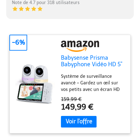
Note de 4.7 pour 318 utilisateurs
-6%
Babysense Prisma
Babyphone Vidéo HD 5"
avec 2 Caméras et
Système de surveillance
Audio, Veilleuse 6
avancé – Gardez un œil sur
Couleurs, Écran Partagé,
vos petits avec un écran HD
Machine de Son pour
720p de 5 pouces et une
Bébé avec Bruit Blanc
159,99 €
fonction d'écran partagé, qui
et Berceuses, Connexion
149,99 €
permet une visualisation
sans Wi-FI Sécurisée
simultanée avec 2 caméras
PTZ de haute qualité. Parfait
pour les incontournables de
votre liste d'équipements