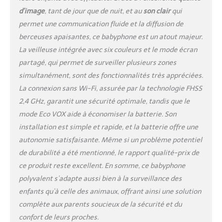
ECO-VOX intelligent – Le
d’image
, tant de jour que de nuit, et au
son clair
qui
mode ECO-VOX économe en
permet une communication fluide et la diffusion de
énergie active le moniteur
berceuses apaisantes, ce babyphone est un atout majeur.
uniquement lors de la
La veilleuse intégrée avec six couleurs et le mode écran
détection de bruit, préserve
la durée de vie de la batterie
partagé, qui permet de surveiller plusieurs zones
et assure un environnement
simultanément, sont des fonctionnalités très appréciées.
calme. Un must have
La connexion sans Wi-Fi, assurée par la technologie FHSS
pratique pour l'équipement
2,4 GHz, garantit une sécurité optimale, tandis que le
de votre bébé
mode Eco VOX aide à économiser la batterie. Son
installation est simple et rapide, et la batterie offre une
autonomie satisfaisante. Même si un problème potentiel
de durabilité a été mentionné, le rapport qualité-prix de
ce produit reste excellent. En somme, ce babyphone
polyvalent s’adapte aussi bien à la surveillance des
enfants qu’à celle des animaux, offrant ainsi une solution
complète aux parents soucieux de la sécurité et du
confort de leurs proches.