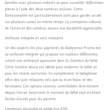
familles avec plusieurs enfants ou pour surveiller différentes
pour l'équipement de votre
bébé Autonomie de la
pièces à l’aide des deux caméras incluses. Cette
batterie prolongée – Équipée
fonctionnalité est particulièrement utile pour garder un œil
d'une grande batterie pour
sur plusieurs zones en même temps. La conception robuste
une surveillance prolongée
de l’écran et des caméras assure une durabilité appréciable.
sans recharge fréquente Sûr
et protégé – Profitez d'une
Veilleuse intégrée et sons relaxants
sécurité apaisante avec un
système de surveillance
Un des aspects les plus appréciés du Babysense Prisma est
résistant au piratage, qui
sa veilleuse intégrée qui propose six couleurs différentes,
fonctionne sans Wi-Fi ou
Internet et protège la vie
créant une ambiance apaisante dans la chambre du bébé.
privée de votre bébé Mode
Cette lumière douce est idéale pour endormir le bébé ou
ECO-VOX intelligent – Le
pour les réveils nocturnes. En complément, le babyphone
mode ECO-VOX économe en
offre des sons relaxants tels que du bruit blanc et des
énergie active le moniteur
uniquement lors de la
berceuses. Ces options sonores, contrôlables directement
détection de bruit, préserve
depuis l’écran, favorisent le sommeil du bébé tout en étant
la durée de vie de la batterie
faciles d’accès pour les parents.
et assure un environnement
calme. Un must have
Connexion sécurisée et mode Eco VOX