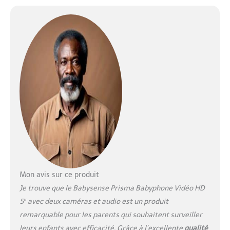
pour bébé Veilleuse
personnalisable et sons
apaisants - Dispose d'une
veilleuse intégrée réglable à
6 couleurs et d'une sélection
de sons blancs et de
berceuses pour bercer
doucement votre bébé. Un
must have indispensable
pour l'équipement de votre
bébé Autonomie de la
batterie prolongée – Équipée
d'une grande batterie pour
une surveillance prolongée
sans recharge fréquente Sûr
et protégé – Profitez d'une
Mon avis sur ce produit
sécurité apaisante avec un
système de surveillance
Je trouve que le Babysense Prisma Babyphone Vidéo HD
résistant au piratage, qui
5″ avec deux caméras et audio est un produit
fonctionne sans Wi-Fi ou
remarquable pour les parents qui souhaitent surveiller
Internet et protège la vie
leurs enfants avec efficacité. Grâce à l’excellente
qualité
privée de votre bébé Mode