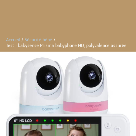
Accueil
Sécurité bébé
Test : babysense Prisma babyphone HD, polyvalence assurée