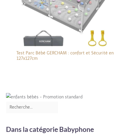
D’une simple pression,
aidez votre bébé à
s’endormir en douceur,
sans appareil externe. Les
mélodies familières le
réconfortent
naturellement lorsqu’il est
agité, et vous offrent à
vous aussi un moment de
répit bienvenu [Service
après-vente
Test Parc Bébé GERCHAM : confort et Sécurité en
attentif]Boifun existe
depuis dix ans et a vendu
127x127cm
plus d'un million de
babyphones dans le
monde. Nous offrons une
garantie de 2 ans et les
retours/échanges sont
gratuits sous 90 jours.
Nous répondons à vos
questions sous 24 heures
en semaine
Dans la catégorie Babyphone