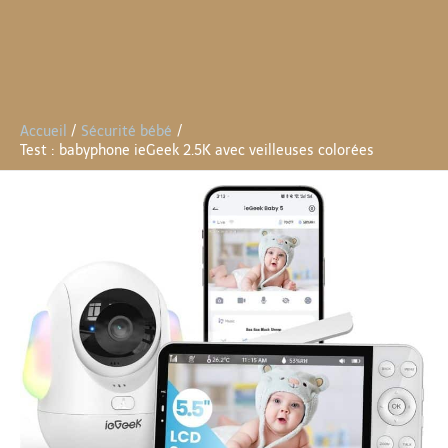
Accueil
Sécurité bébé
Test : babyphone ieGeek 2.5K avec veilleuses colorées