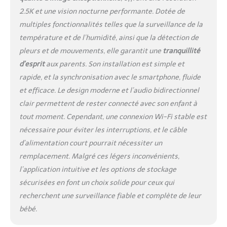
du visage, la position
2.5K et une vision nocturne performante. Dotée de
allongée (couchée sur le
ventre), la température
multiples fonctionnalités telles que la surveillance de la
ambiante et les zones
température et de l’humidité, ainsi que la détection de
dangereuses grâce à des
pleurs et de mouvements, elle garantit une
tranquillité
capteurs avancés et un
d’esprit
aux parents. Son installation est simple et
algorithme
d’apprentissage
rapide, et la synchronisation avec le smartphone, fluide
automatique. Recevez
et efficace. Le design moderne et l’audio bidirectionnel
des notifications push
clair permettent de rester connecté avec son enfant à
immédiates sur votre
tout moment. Cependant, une connexion Wi-Fi stable est
smartphone via
l’application dédiée pour
nécessaire pour éviter les interruptions, et le câble
agir avant qu’un risque
d’alimentation court pourrait nécessiter un
ne survienne. 【Caméra
remplacement. Malgré ces légers inconvénients,
355° rotative avec zoom
l’application intuitive et les options de stockage
4x et contrôle à
sécurisées en font un choix solide pour ceux qui
distance】Pivotez la
caméra sur 355°
recherchent une surveillance fiable et complète de leur
horizontalement et
bébé.
inclinez-la de 100° pour
suivre tous ses jeux ou