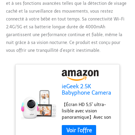
et à ses fonctions avancées telles que la détection de visage
caché et la surveillance des mouvements, vous restez
connecté à votre bébé en tout temps. Sa connectivité Wi-Fi
2.4G/5G et sa batterie longue durée de 4000mAh
garantissent une performance continue et fiable, même la
nuit grâce à sa vision nocturne. Ce produit est conçu pour
vous offrir une tranquillité d’esprit inestimable.
ieGeek 2.5K
Babyphone Camera
avec Veilleuses
【Écran HD 5,5" ultra-
Colorées, 5.5"
lisible avec vision
Camera Bebe avec
panoramique】Avec son
Application
écran large 720p et sa
Telephone,
technologie anti-reflet,
Détection