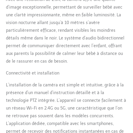
allongée (couchée sur le
d’image exceptionnelle, permettant de surveiller bébé avec
ventre), la température
une clarté impressionnante, même en faible luminosité. La
ambiante et les zones
vision nocturne allant jusqu’à 10 mètres s’avère
dangereuses grâce à des
capteurs avancés et un
particulièrement efficace, rendant visibles les moindres
algorithme
détails même dans le noir. Le système d’audio bidirectionnel
d’apprentissage
permet de communiquer directement avec l’enfant, offrant
automatique. Recevez
aux parents la possibilité de calmer leur bébé à distance ou
des notifications push
immédiates sur votre
de le rassurer en cas de besoin.
smartphone via
Connectivité et installation
l’application dédiée pour
agir avant qu’un risque
L’installation de la caméra est simple et intuitive, grâce à la
ne survienne. 【Caméra
355° rotative avec zoom
présence d’un manuel d’instruction détaillé et à la
4x et contrôle à
technologie PTZ intégrée. L’appareil se connecte facilement à
distance】Pivotez la
un réseau Wi-Fi en 2.4G ou 5G, une caractéristique que l’on
caméra sur 355°
ne retrouve pas souvent dans les modèles concurrents.
horizontalement et
inclinez-la de 100° pour
L’application dédiée, compatible avec les smartphones,
suivre tous ses jeux ou
permet de recevoir des notifications instantanées en cas de