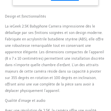
cette camera bebe
D'occlusion des
surveillance offre une
Visages,
vision sans angles morts
Surveillance des
– idéale pour observer
Design et fonctionnalités
Mouvements, Suivi
votre bébé depuis la
Automatique
La ieGeek 2.5K Babyphone Camera impressionne dès le
cuisine ou le salon. Les
filtres adaptatifs
déballage par ses finitions soignées et son design moderne.
garantissent des images
Fabriquée en acrylonitrile butadiène styrène (ABS), elle offre
nettes en journée
une robustesse remarquable tout en conservant une
(couleurs vives) comme la
apparence élégante. Les dimensions compactes de l’appareil
nuit (vision noir & blanc
haute résolution). Parfait
(8 x 7 x 10 centimètres) permettent une installation discrète
pour capturer les
dans n’importe quelle chambre d’enfant. L’un des attraits
sourires de votre bébé,
majeurs de cette caméra réside dans sa capacité à pivoter
même en multitâche.
sur 355 degrés en rotation et 100 degrés en inclinaison,
【IA intelligente avec
détection multi-risques
offrant ainsi une vue complète de la pièce sans avoir à
et alertes instantanées】
déplacer physiquement l’appareil.
L’IA analyse en temps
réel les pleurs, la
Qualité d’image et audio
détection de couverture
du visage, la position
Avec une résolution de 2.5K, la caméra offre une qualité