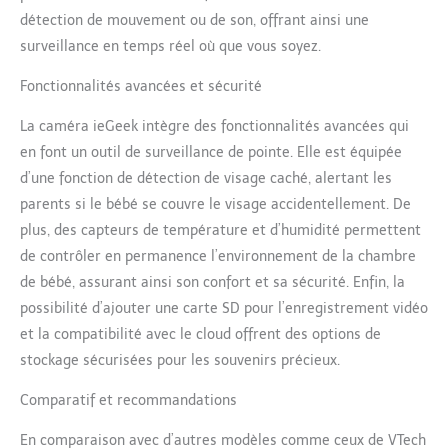
câlins, même depuis
détection de mouvement ou de son, offrant ainsi une
l’autre bout du monde.
surveillance en temps réel où que vous soyez.
Avec le zoom numérique
4x et la connexion WiFi
Fonctionnalités avancées et sécurité
2.4G/5GHz stable, ajustez
l’angle de vue en un clic
La caméra ieGeek intègre des fonctionnalités avancées qui
depuis l’application. Idéal
en font un outil de surveillance de pointe. Elle est équipée
pour les voyages ou les
moments où vous ne
d’une fonction de détection de visage caché, alertant les
pouvez pas être présent
parents si le bébé se couvre le visage accidentellement. De
physiquement, cette
plus, des capteurs de température et d’humidité permettent
solution high-tech
de contrôler en permanence l’environnement de la chambre
s’adapte à votre 【Vision
de bébé, assurant ainsi son confort et sa sécurité. Enfin, la
nocturne 8x pixel et LED
infrarouges invisibles】
possibilité d’ajouter une carte SD pour l’enregistrement vidéo
Grâce aux 6 LED
et la compatibilité avec le cloud offrent des options de
infrarouges invisibles,
stockage sécurisées pour les souvenirs précieux.
cette babyphone camera
capture chaque
Comparatif et recommandations
respiration et
mouvement de votre
En comparaison avec d’autres modèles comme ceux de VTech