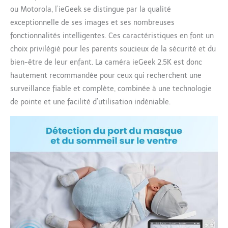
bébé, même dans
ou Motorola, l’ieGeek se distingue par la qualité
l’obscurité totale. La
exceptionnelle de ses images et ses nombreuses
technologie de détection
automatique de
fonctionnalités intelligentes. Ces caractéristiques en font un
luminosité passe en
choix privilégié pour les parents soucieux de la sécurité et du
mode jour/nocturne sans
bien-être de leur enfant. La caméra ieGeek 2.5K est donc
effort, avec des images
hautement recommandée pour ceux qui recherchent une
nettes et non floues.
【Sécurité inébranlable
surveillance fiable et complète, combinée à une technologie
et confidentialité
de pointe et une facilité d’utilisation indéniable.
absolue】Avec son
chiffrement FHSS avancé
et une authentification à
double facteur, cette
babyphone camera
sécurise chaque accès
aux images de votre
bébé. Grâce au contrôle
total des historiques de
connexion, surveillez
chaque tentative d’accès
suspect en temps réel.