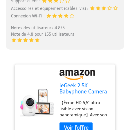
Support client :
Accessoires et équipement (câbles, vis) :
Connexion Wi-Fi :
Notes des utilisateurs 4.8/5
Note de 4.8 pour 155 utilisateurs
ieGeek 2.5K
Babyphone Camera
avec Veilleuses
【Écran HD 5,5" ultra-
Colorées, 5.5"
lisible avec vision
Camera Bebe avec
panoramique】Avec son
Application
écran large 720p et sa
Telephone,
technologie anti-reflet,
Détection