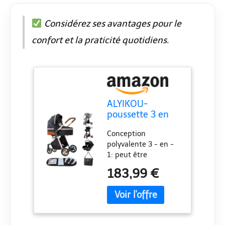
Considérez ses avantages pour le
confort et la praticité quotidiens.
ALYIKOU-
poussette 3 en
1，Combinaison
Conception
pliable poussette
polyvalente 3 - en -
3 in 1，poussette
1: peut être
bebe 0 a 3 ans
facilement convertie
Housse de pluie,
183,99 €
en poussette, panier
sac Mommy,
de transport et
moustiquaire,
panier de couchage
accessoires de
pour répondre aux
siège, adaptateur
besoins de croissance
universel (LV9