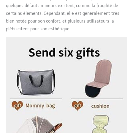
une touche, 10
quelques défauts mineurs existent, comme la fragilité de
secondes pour
certains éléments. Cependant, elle est généralement très
terminer la collecte,
bien notée pour son confort, et plusieurs utilisateurs la
peut fonctionner d'une
plébiscitent pour son esthétique.
seule main, convient à
la mère seule avec va
pour voyager; Equipé
d'une fonction de
station debout arrière
pliante pour éviter le
contact du corps avec
le sol sale, conception
de poignée de
transport portable
supérieure, facile à
mettre dans le coffre
de la voiture ou le
porte - bagages en fer
à grande vitesse, pour
répondre aux besoins
Multi - scénarios tels