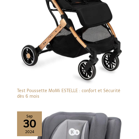
conditions routières
complexes direction
flexible, système de
freinage double roue
arrière à pression
légère et arrêt.
Ensemble
d'accessoires intimes:
porte - gobelet
attaché à la voiture,
housse de pluie,
adaptateur, 24
heures de service à la
clientèle en ligne
Test Poussette MoMi ESTELLE : confort et Sécurité
pour répondre aux
dès 6 mois
questions
d'utilisation.
Sep
30
2024