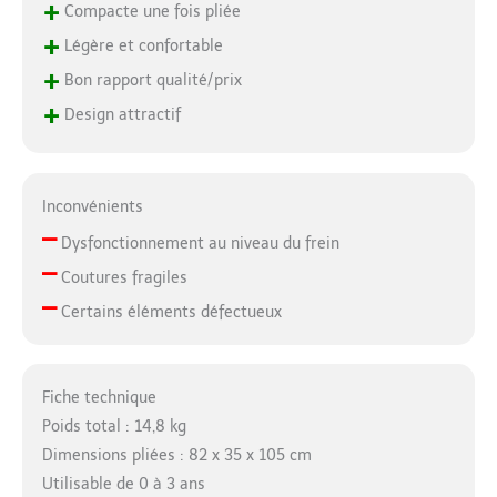
voiture, housse de
+
Compacte une fois pliée
pluie, adaptateur, 24
+
Légère et confortable
heures de service à la
clientèle en ligne pour
+
Bon rapport qualité/prix
répondre aux
+
Design attractif
questions d'utilisation.
Inconvénients
–
Dysfonctionnement au niveau du frein
–
Coutures fragiles
–
Certains éléments défectueux
Fiche technique
Poids total : 14,8 kg
Dimensions pliées : 82 x 35 x 105 cm
Utilisable de 0 à 3 ans