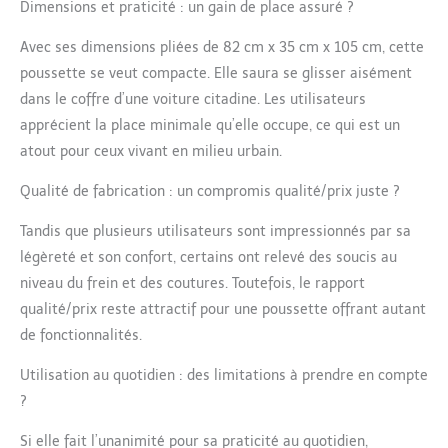
nombreuses
Dimensions et praticité : un gain de place assuré ?
certifications de
sécurité telles que la
Avec ses dimensions pliées de 82 cm x 35 cm x 105 cm, cette
norme européenne
poussette se veut compacte. Elle saura se glisser aisément
en1888, double
dans le coffre d’une voiture citadine. Les utilisateurs
absorption des chocs
apprécient la place minimale qu’elle occupe, ce qui est un
par le ressort
d'évitement de la roue
atout pour ceux vivant en milieu urbain.
avant + Système de
suspension de la roue
Qualité de fabrication : un compromis qualité/prix juste ?
arrière, amortissant
Tandis que plusieurs utilisateurs sont impressionnés par sa
efficacement les chocs
complexes de la route,
légèreté et son confort, certains ont relevé des soucis au
le cadre pèse jusqu'à
niveau du frein et des coutures. Toutefois, le rapport
25 kg, offrant à bébé
qualité/prix reste attractif pour une poussette offrant autant
un environnement de
de fonctionnalités.
conduite stable et sûr,
ce qui rend les parents
Utilisation au quotidien : des limitations à prendre en compte
plus rassurants.
Conception de pliage
?
portable: fonction de
Si elle fait l’unanimité pour sa praticité au quotidien,
pliage automatique à