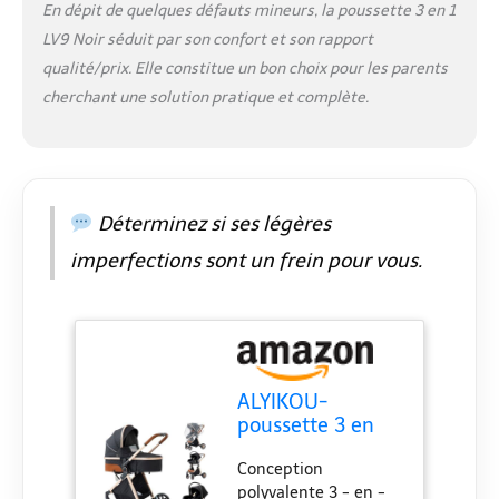
en1888, double
En dépit de quelques défauts mineurs, la poussette 3 en 1
absorption des chocs
LV9 Noir séduit par son confort et son rapport
par le ressort
qualité/prix. Elle constitue un bon choix pour les parents
d'évitement de la
roue avant + Système
cherchant une solution pratique et complète.
de suspension de la
roue arrière,
amortissant
efficacement les
chocs complexes de
Déterminez si ses légères
la route, le cadre
pèse jusqu'à 25 kg,
imperfections sont un frein pour vous.
offrant à bébé un
environnement de
conduite stable et
sûr, ce qui rend les
parents plus
rassurants.
ALYIKOU-
Conception de pliage
poussette 3 en
portable: fonction de
1，Combinaison
pliage automatique à
Conception
pliable poussette
une touche, 10
polyvalente 3 - en -
3 in 1，poussette