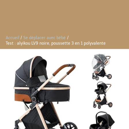
Accueil
Se déplacer avec bébé
Test : alyikou LV9 noire, poussette 3 en 1 polyvalente