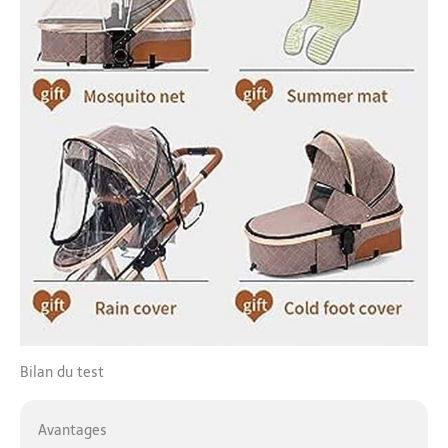
que les excursions
familiales, les visites
familiales
transnationales et
autres. Conception de
détails humanisés:
accoudoirs orientables
pour soutenir la
poussée avant (soins
parentaux) et la
poussée arrière (bébé
regarde le monde),
conditions routières
complexes direction
flexible, système de
freinage double roue
arrière à pression
légère et arrêt.
Bilan du test
Ensemble d'accessoires
intimes: porte -
gobelet attaché à la
Avantages