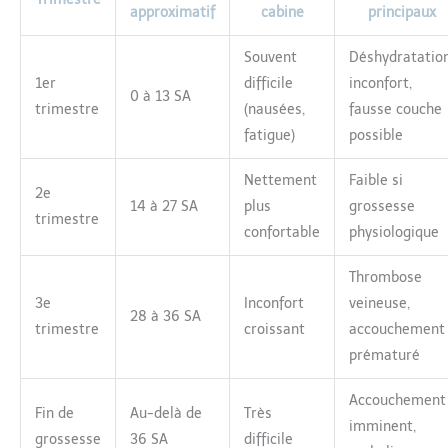
approximatif
cabine
principaux
Souvent
Déshydratation
1er
difficile
inconfort,
0 à 13 SA
trimestre
(nausées,
fausse couche
fatigue)
possible
Nettement
Faible si
2e
14 à 27 SA
plus
grossesse
trimestre
confortable
physiologique
Thrombose
3e
Inconfort
veineuse,
28 à 36 SA
trimestre
croissant
accouchement
prématuré
Accouchement
Fin de
Au-delà de
Très
imminent,
grossesse
36 SA
difficile