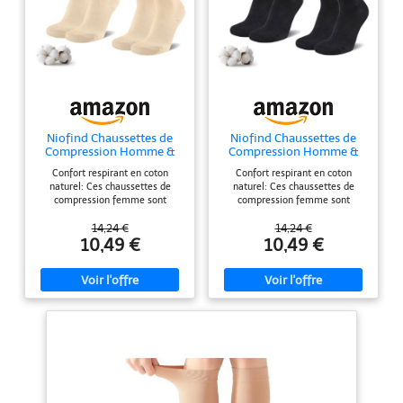
Niofind Chaussettes de
Niofind Chaussettes de
Compression Homme &
Compression Homme &
Femme, 2 Paires, 65%
Femme, 2 Paires, 65%
Confort respirant en coton
Confort respirant en coton
Coton
Coton
naturel: Ces chaussettes de
naturel: Ces chaussettes de
compression femme sont
compression femme sont
composées de 65 % de coton
composées de 65 % de coton
respirant, certifié OEKO-TEX
respirant, certifié OEKO-TEX
14,24 €
14,24 €
STANDARD 100. Douces,
STANDARD 100. Douces,
10,49 €
10,49 €
hypoallergéniques et
hypoallergéniques et
confortables pour les longues
confortables pour les longues
journées, elles sont parfaites
journées, elles sont parfaites
comme chaussettes de voyage
comme chaussettes de voyage
avion ou pour les trajets en train.
avion ou pour les trajets en train.
Idéales pour les femmes actives
Idéales pour les femmes actives
ou enceintes Amélioration de la
ou enceintes Amélioration de la
circulation et récupération
circulation et récupération
musculaire: Grâce à une pression
musculaire: Grâce à une pression
ciblée de 20 à 30 mmHg, ces
ciblée de 20 à 30 mmHg, ces
bas de contention homme
bas de contention homme
stimulent la circulation sanguine,
stimulent la circulation sanguine,