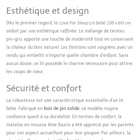
solution idéale pour les
Esthétique et design
parents qui apprécient
l’ordre et la fonctionnalité
Dès le premier regard, le
Love For Sleep Lit bébé 120 x 60 cm
dans la chambre d’enfant.
séduit par son esthétique raffinée. Le mélange de teintes
[SÉCURITÉ ET STYLE] - Ce lits
bébé combine sécurité et
pin-gris apporte une touche de modernité tout en conservant
élégance moderne. Fabriqué
la chaleur du bois naturel. Les finitions sont soignées avec un
à partir de matériaux de la
rendu qui embellit n’importe quelle chambre d’enfant. Sans
plus haute qualité, il garantit
aucun doute, ce lit possède le charme nécessaire pour attirer
stabilité et durabilité. La
finition soignée et les
les coups de cœur.
capitonnages élégants
soulignent le design
Sécurité et confort
intemporel qui s'intègre
parfaitement dans toute
La robustesse est une caractéristique essentielle d’un lit
chambre d'enfant.
bébé. Fabriqué en
bois de pin solide
, ce modèle inspire
[NATURE ET SÉCURITÉ] - lit
confiance quant à sa durabilité. En termes de confort, le
évolutif fabriqué en pin de
haute qualité allie robustesse
matelas en mousse Aloe fourni a été apprécié par les parents
naturelle et design
pour son aspect accueillant pour leur poupon. Par ailleurs, la
écologique. La surface