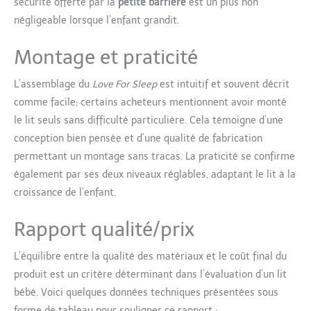
sécurité offerte par la
petite barrière
est un plus non
revêtue de peintures non
négligeable lorsque l’enfant grandit.
toxiques est non seulement
sûre pour votre enfant, mais
Montage et praticité
répond également aux
normes de sécurité
européennes et britanniques
L’assemblage du
Love For Sleep
est intuitif et souvent décrit
strictes EN 716-1:2017,
comme facile; certains acheteurs mentionnent avoir monté
garantissant une qualité
le lit seuls sans difficulté particulière. Cela témoigne d’une
supérieure.
[SOMMEIL
conception bien pensée et d’une qualité de fabrication
PAISIBLE POUR L'ENFANT] -
Nos lits pour bébés et tout-
permettant un montage sans tracas. La praticité se confirme
petits sont conçus pour offrir
également par ses deux niveaux réglables, adaptant le lit à la
à votre enfant un sommeil
croissance de l’enfant.
profond et sain. La
construction spéciale favorise
Rapport qualité/prix
une bonne circulation de l'air,
contribuant à un état de
L’équilibre entre la qualité des matériaux et le coût final du
repos confortable et relaxant.
[CONFORT DE SOMMEIL
produit est un critère déterminant dans l’évaluation d’un lit
PREMIUM] - Matelas en
bébé. Voici quelques données techniques présentées sous
mousse de luxe (6 cm
forme de tableau pour souligner ce rapport :