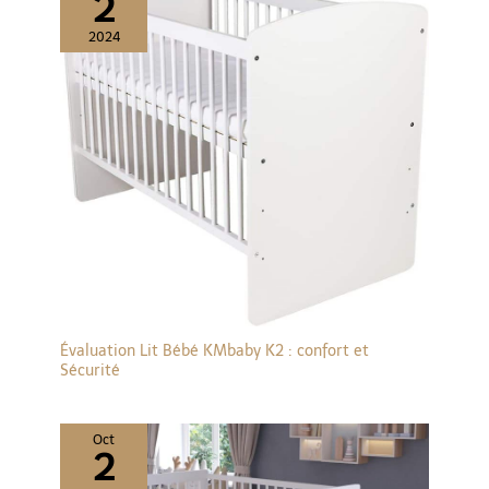
2
2024
Évaluation Lit Bébé KMbaby K2 : confort et
Sécurité
Oct
2