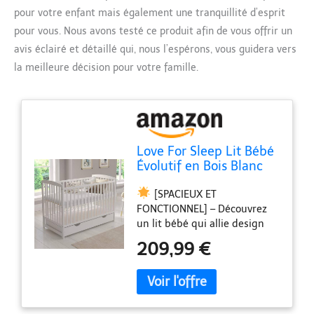
pour votre enfant mais également une tranquillité d’esprit
pour vous. Nous avons testé ce produit afin de vous offrir un
avis éclairé et détaillé qui, nous l’espérons, vous guidera vers
la meilleure décision pour votre famille.
Love For Sleep Lit Bébé
Évolutif en Bois Blanc
120x60 cm avec
[SPACIEUX ET
Matelas en Mousse,
FONCTIONNEL] – Découvrez
Tiroir, Barrière de
un lit bébé qui allie design
Sécurité et Protections
intelligent et praticité. Le
en Silicone – Lit
209,99 €
tiroir intégré offre un espace
Transformable pour
de rangement
Fille ou Garçon –
supplémentaire pour le linge
Modèle Jacob
de lit, les vêtements ou les
accessoires de bébé. Une