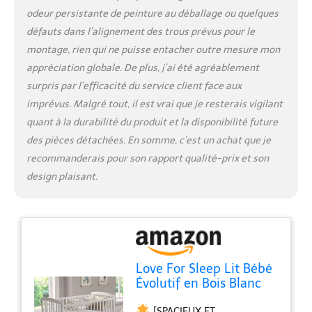
petits sont conçus pour offrir
odeur persistante de peinture au déballage ou quelques
à votre enfant un sommeil
défauts dans l’alignement des trous prévus pour le
profond et sain. La
montage, rien qui ne puisse entacher outre mesure mon
construction spéciale favorise
une bonne circulation de l'air,
appréciation globale. De plus, j’ai été agréablement
contribuant à un état de
surpris par l’efficacité du service client face aux
repos confortable et relaxant.
imprévus. Malgré tout, il est vrai que je resterais vigilant
[CONFORT DE SOMMEIL
quant à la durabilité du produit et la disponibilité future
PREMIUM] - Matelas en
mousse de luxe (6 cm
des pièces détachées. En somme, c’est un achat que je
d'épaisseur) avec housse
recommanderais pour son rapport qualité-prix et son
antibactérienne et
design plaisant.
hypoallergénique à l'Aloe
Vera – idéal pour la peau
sensible des bébés. La
mousse de haute qualité et
élastique soutient la colonne
vertébrale et assure un
Love For Sleep Lit Bébé
confort de sommeil
Évolutif en Bois Blanc
ergonomique. La housse de
120x60 cm avec
matelas est amovible, lavable
[SPACIEUX ET