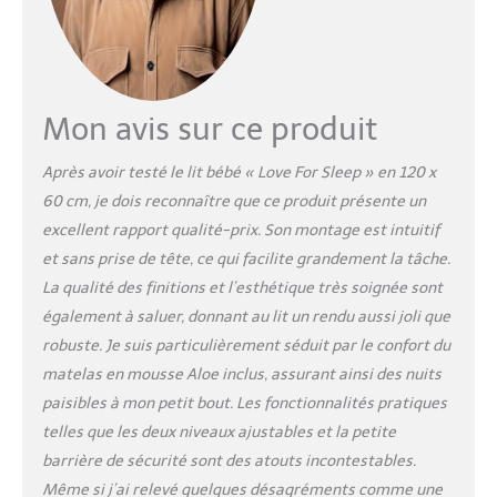
capitonnages élégants
soulignent le design
intemporel qui s'intègre
parfaitement dans toute
chambre d'enfant.
Mon avis sur ce produit
[NATURE ET SÉCURITÉ] - lit
évolutif fabriqué en pin de
Après avoir testé le lit bébé « Love For Sleep » en 120 x
haute qualité allie robustesse
60 cm, je dois reconnaître que ce produit présente un
naturelle et design
écologique. La surface
excellent rapport qualité-prix. Son montage est intuitif
revêtue de peintures non
et sans prise de tête, ce qui facilite grandement la tâche.
toxiques est non seulement
La qualité des finitions et l’esthétique très soignée sont
sûre pour votre enfant, mais
également à saluer, donnant au lit un rendu aussi joli que
répond également aux
normes de sécurité
robuste. Je suis particulièrement séduit par le confort du
européennes et britanniques
matelas en mousse Aloe inclus, assurant ainsi des nuits
strictes EN 716-1:2017,
paisibles à mon petit bout. Les fonctionnalités pratiques
garantissant une qualité
telles que les deux niveaux ajustables et la petite
supérieure.
[SOMMEIL
PAISIBLE POUR L'ENFANT] -
barrière de sécurité sont des atouts incontestables.
Nos lits pour bébés et tout-
Même si j’ai relevé quelques désagréments comme une