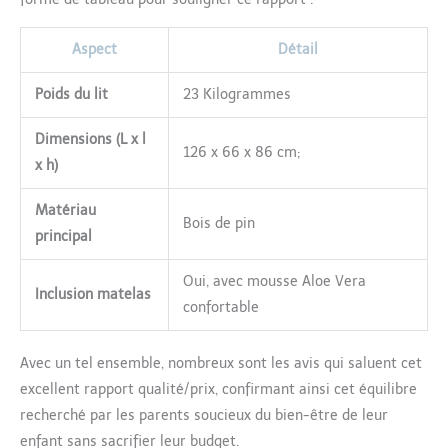
d'épaisseur) avec housse
antibactérienne et
Aspect
Détail
hypoallergénique à l'Aloe
Vera – idéal pour la peau
sensible des bébés. La
Poids du lit
23 Kilogrammes
mousse de haute qualité et
élastique soutient la colonne
Dimensions (L x l
126 x 66 x 86 cm;
vertébrale et assure un
x h)
confort de sommeil
ergonomique. La housse de
Matériau
matelas est amovible, lavable
Bois de pin
principal
et garantit une hygiène
optimale. Dimensions : 124 x
65 cm.
Oui, avec mousse Aloe Vera
Inclusion matelas
confortable
Avec un tel ensemble, nombreux sont les avis qui saluent cet
excellent rapport qualité/prix, confirmant ainsi cet équilibre
recherché par les parents soucieux du bien-être de leur
enfant sans sacrifier leur budget.