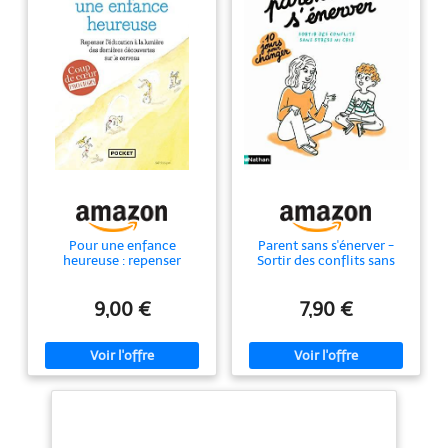
Pour une enfance
Parent sans s'énerver -
heureuse : repenser
Sortir des conflits sans
l'éducation à la lumière
stress ni cris - 10 jours
des dernières découvertes
pour changer - Parenting
sur le cerveau
9,00 €
7,90 €