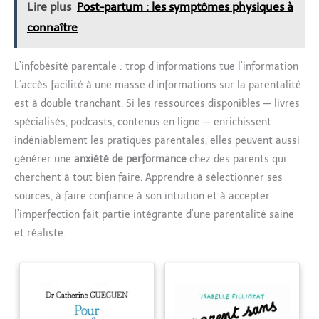
quotidien. Son support modulable libère vos mains pour lire ou
Lire plus
Post-partum : les symptômes physiques à
fêtes, avec garantie 1 an et
idéal pour Noël, Thanksgiving et
suivre des cours en ligne. C’est un cadeau adapté aux
service client dédié pour votre
les anniversaires. La tablette
anniversaires, Noël et fêtes, avec garantie 1 an et service client
connaître
tranquillité.
Android SUMTAB offre un
dédié pour votre tranquillité.
service client rapide en 12
heures, une garantie produit de 2
ans et des options de livraison et
L’infobésité parentale : trop d’informations tue l’information
de retour Amazon. Permettez
aux consommateurs de faire
L’accès facilité à une masse d’informations sur la parentalité
leurs achats sans soucis.
est à double tranchant. Si les ressources disponibles — livres
spécialisés, podcasts, contenus en ligne — enrichissent
indéniablement les pratiques parentales, elles peuvent aussi
générer une
anxiété de performance
chez des parents qui
cherchent à tout bien faire. Apprendre à sélectionner ses
sources, à faire confiance à son intuition et à accepter
l’imperfection fait partie intégrante d’une parentalité saine
et réaliste.