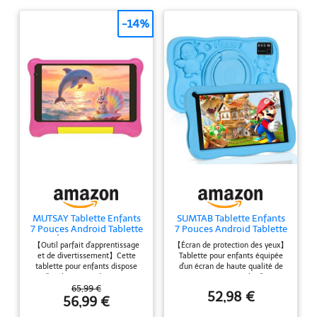
-14%
MUTSAY Tablette Enfants
SUMTAB Tablette Enfants
7 Pouces Android Tablette
7 Pouces Android Tablette
Éducative 5Go
pour Enfant avec 8GB
【Outil parfait d'apprentissage
【Écran de protection des yeux】
RAM+32Go, Extensible TF
RAM+64GB ROM(TF
et de divertissement】Cette
Tablette pour enfants équipée
128Go, Contrôle Parental,
256GB), Contrôle Parental,
tablette pour enfants dispose
d'un écran de haute qualité de
WiFi 6 & Bluetooth, Étui
WiFi, Bluetooth, Kids
d’applications éducatives
1024 x 600 pixels, d'un
Antichoc Inclus, Cadeau
Tablette Tactile Éducative
préinstallées : phonétique,
ajustement automatique de la
65,99 €
Fille Garçon (Rose)
avec Kid-Proof Étui(Bleu)
52,98 €
mathématiques, dessin et
luminosité, offrant un large
56,99 €
logique. Les jeux interactifs et
angle de vue et des couleurs