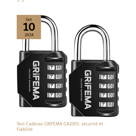
5, 5
Oct
10
2024
Test Cadenas GRIFEMA GA1001: sécurité et
Fiabilité