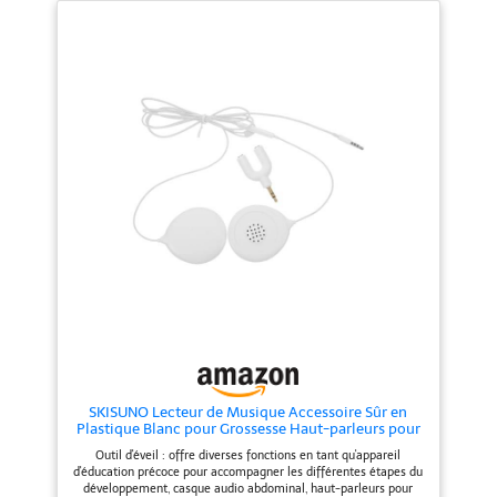
kit de moulage de ventre a fait
peindre selon vos envies puis à
l'objet de tests de sécurité
exposer fièrement à la maison.
rigoureux pour répondre aux
Une empreinte bien plus durable
normes les plus strictes KIT
et émouvante qu'une simple
TOUT-EN-UN : le kit de moulage
photo de grossesse. Simple et
de ventre de femme enceinte
rapide à réaliser : trempez les
contient le matériel nécessaire
bandes dans l'eau tiède puis
pour réaliser la sculpture
appliquez plusieurs couches qui
parfaite de ventre de femme
se chevauchent pour un moulage
enceinte - 8 rouleaux de bandes
solide. Retirez après 45 minutes
de plâtre et un pot de gelée à
puis laissez sécher 72 heures.
appliquer sous les bandes de
Sans danger sur la peau pendant
plâtre TRANSFORMEZ VOS
la grossesse. Le cadeau idéal
MOMENTS EN SOUVENIRS : Le
pour une future maman : parfait
kit de moulage de ventre est un
à offrir lors d'une baby shower,
kit DIY qui vous permet de
d'une fête prénatale ou d'un
célébrer votre grossesse - en
anniversaire, et idéal comme
créant un souvenir intemporel
activité créative à partager en
avec vos proches CADEAU BABY
couple ou en famille pour
SHOWER PARFAIT : cadeau idéal
célébrer l'arrivée prochaine de
pour les familles ou futurs
bébé. Pensé pour les futurs
parents pour fêter un nouveau
parents : notice illustrée incluse
départ avec un souvenir unique
pour vous accompagner à
qui capture cette expérience
chaque étape, matériaux
SKISUNO Lecteur de Musique Accessoire Sûr en
inoubliable - nous n'arrêterons
sélectionnés pour un usage
Plastique Blanc pour Grossesse Haut-parleurs pour
pas le temps, mais nous vous
serein durant la grossesse.
Ventre de Bébé pour Femmes Enceintes et
offrons un souvenir éternel TINY
Chuckle conçoit des kits créatifs
Outil d'éveil : offre diverses fonctions en tant qu'appareil
Éducation Précoce
CREATIONS COLLECTION :
accessibles pour immortaliser
d'éducation précoce pour accompagner les différentes étapes du
découvrez nos produits créatifs
les moments forts de la vie.
développement, casque audio abdominal, haut-parleurs pour
pour immortaliser des moments