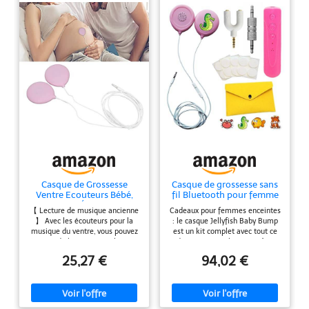
Casque de Grossesse
Casque de grossesse sans
Ventre Ecouteurs Bébé,
fil Bluetooth pour femme
Enceintes Écoute Bébé
enceinte | Méduse |
【 Lecture de musique ancienne
Cadeaux pour femmes enceintes
Haut Parleur Écouteurs
Compatible avec
】 Avec les écouteurs pour la
: le casque Jellyfish Baby Bump
pour le Ventre durant la
smartphone (rose)
musique du ventre, vous pouvez
est un kit complet avec tout ce
Grossesse, Grossesse
écouter de la musique relaxante
dont vous avez besoin, prêt à
Écouteurs de Musique
pour votre trésor tout en restant
acheter. Le beau coffret cadeau
Cadeaux Grossesse
25,27 €
94,02 €
dans le ventre et envoyer des
comprend une carte de vœux
messages de grand-mère, amis
délicate et un sac de rangement
et famille directement à votre
rose auto-serrant à emporter
ventre. Il suffit d'utiliser votre
lors de vos déplacements. Il y a
smartphone Android ou iOS ou
également une sangle