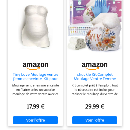
Tiny Love Moulage ventre
chuckle Kit Complet
femme enceinte, Kit pour
Moulage Ventre Femme
moulage en plâtre du
Enceinte en Plâtre
Moulage ventre femme enceinte
Kit complet prêt à l'emploi : tout
ventre de grossesse,
en Platre: créez un superbe
le nécessaire est inclus pour
Modèle 3D, Cadeau de
moulage de votre ventre avec ce
réaliser le moulage du ventre de
grossesse, Testé
kit simple pour transformer
grossesse en une seule séance,
dermatologiquement, Kit
votre ventre en une véritable
avec bandes de moulage,
tout-en-un, 0+ mois, Tiny
17,99 €
29,99 €
œuvre d'art - souvenir de votre
peintures, gants de protection et
Creations
grossesse à partager avec votre
2 pinceaux. Aucun achat
bébé SÛR POUR VOUS ET VOTRE
supplémentaire n'est nécessaire.
BÉBÉ : la gelée et le plâtre
Un souvenir unique à garder :
contenus dans ce kit ont été
conservez la jolie forme du
testés dermatologiquement - le
ventre arrondi en sculpture 3D, à