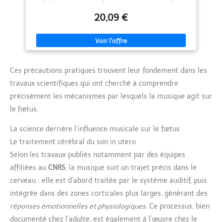
bébé Expérience musicale partagée : se connecte à des
merveilleux, comme Family
écouteurs, permettant à la mère et au bébé d’écouter de la
Print, Christmas Ball, Double et
20,09 €
musique. amplificateurs de son maternels, écouteurs maternels
Single Frame, Magic Box Round
Expérience d'écoute partagée : se connecte à des écouteurs,
et Square - produits testés
permettant à la mère et au bébé de profiter de la musique.
dermatologiquement et
amplificateurs de ventre de grossesse, haut-parleurs fixés au
personnalisables
ventre Conception spécifique pour la grossesse : adaptée aux
besoins uniques des femmes enceintes, pour une expérience
confortable et optimale. haut-parleurs pour le ventre et le fœtus
Ces précautions pratiques trouvent leur fondement dans les
Conçus pour les futures mamans : spécialement conçus pour les
femmes enceintes, ils garantissent sécurité et confort pendant
travaux scientifiques qui ont cherché à comprendre
leur utilisation. casque audio à porter sur le ventre
précisément les mécanismes par lesquels la musique agit sur
le fœtus.
La science derrière l’influence musicale sur le fœtus
Le traitement cérébral du son in utero
Selon les travaux publiés notamment par des équipes
affiliées au
CNRS
, la musique suit un trajet précis dans le
cerveau : elle est d’abord traitée par le système auditif, puis
intégrée dans des zones corticales plus larges, générant des
réponses émotionnelles et physiologiques
. Ce processus, bien
documenté chez l’adulte, est également à l’œuvre chez le