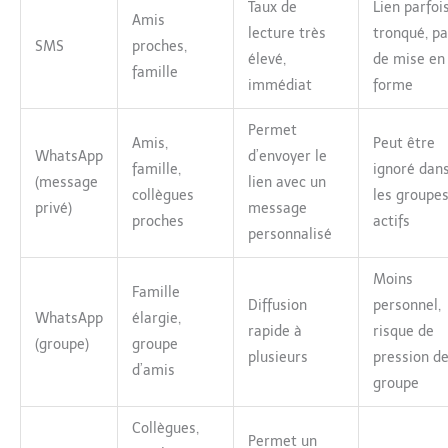
Taux de
Lien parfoi
Amis
lecture très
tronqué, p
SMS
proches,
élevé,
de mise en
famille
immédiat
forme
Permet
Amis,
Peut être
WhatsApp
d’envoyer le
famille,
ignoré dan
(message
lien avec un
collègues
les groupe
privé)
message
proches
actifs
personnalisé
Moins
Famille
Diffusion
personnel,
WhatsApp
élargie,
rapide à
risque de
(groupe)
groupe
plusieurs
pression d
d’amis
groupe
Collègues,
Permet un