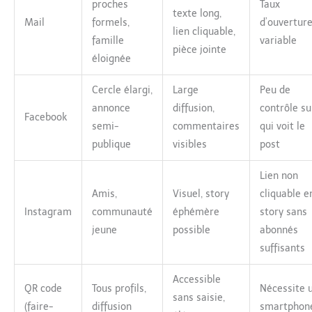
proches
Taux
texte long,
Mail
formels,
d’ouvertur
lien cliquable,
famille
variable
pièce jointe
éloignée
Cercle élargi,
Large
Peu de
annonce
diffusion,
contrôle su
Facebook
semi-
commentaires
qui voit le
publique
visibles
post
Lien non
Amis,
Visuel, story
cliquable e
Instagram
communauté
éphémère
story sans
jeune
possible
abonnés
suffisants
Accessible
QR code
Tous profils,
Nécessite 
sans saisie,
(faire-
diffusion
smartphon