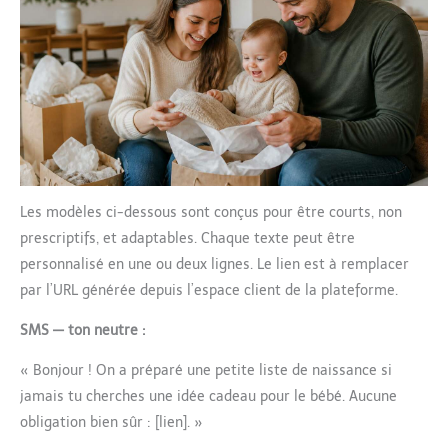
25cm*10cm*19cm avec une impression mignonne d'écureuil à
parents. Le coffret personnalisé
l'extérieur, et le design unique et créatif des cartes de jalons en
pour nouveau-né peut être
bois à l'intérieur de l'ensemble permet de garder précieusement
utilisé comme souvenir de la
les moments importants du nouveau-né pour toujours. N'hésitez
croissance du bébé ou dans la
pas à nous contacter si vous avez des questions. Notre équipe
vie quotidienne. Un cadeau
qualifiée est toujours à votre service. Nous sommes heureux de
unique et pratique pour les
vous assurer de notre service après-vente complet.
parents et l'enfant ! Un cadeau
parfait pour les naissances, les
anniversaires, la fête des
enfants, Halloween,
Thanksgiving, Noël, le Nouvel An.
Les modèles ci-dessous sont conçus pour être courts, non
prescriptifs, et adaptables. Chaque texte peut être
personnalisé en une ou deux lignes. Le lien est à remplacer
par l’URL générée depuis l’espace client de la plateforme.
SMS — ton neutre :
« Bonjour ! On a préparé une petite liste de naissance si
jamais tu cherches une idée cadeau pour le bébé. Aucune
obligation bien sûr : [lien]. »