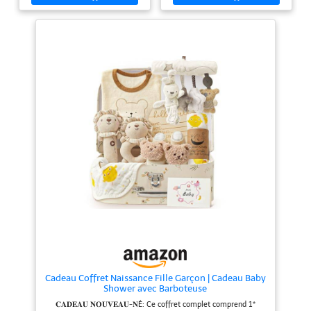
naturellement bébé Possibilité
et le déshabillage, ce qui permet
d’ajouter jusqu’à 30 minutes de
de changer plus facilement la
musique et de sons, de contrôler
couche de votre bébé. Accueillez
le volume, et de diffuser des
votre petit ange dans le monde
lumières douces, pour
avec ce coffret cadeau bien
personnaliser le rituel du
pensé pour les nouveau-nés !
coucher Matières toutes douces ;
Ensemble de jouets Montessori
peluche lavable en machine une
interactifs polyvalents : les
fois les pièces électroniques
hochets pour bébés produisent
retirées
des sons clairs et stimulent
l'ouïe, la vue et le toucher de
votre bébé, l'aidant à apprendre
à saisir et à secouer, ce qui
favorise la coordination œil-
main. Grâce à l'interaction
ludique, les parents et les bébés
peuvent profiter ensemble de
moments de complicité
chaleureux. Cadeaux pour bébés
adorables et pratiques : cet
ensemble complet comprend 1
tenue pour bébé avec imprimé
ours, 1 imprimé à l'encre, 1 cadre
photo, 1 étiquette nominative, 1
tissu en mousseline, 1 bavoir
pour bébé, 2 hochets ours, 1
Cadeau Coffret Naissance Fille Garçon | Cadeau Baby
paire de chaussettes, 1 pendentif
Shower avec Barboteuse
apaisant et 1 carte de vœux.
Lorsque vous choisissez un
𝐂𝐀𝐃𝐄𝐀𝐔 𝐍𝐎𝐔𝐕𝐄𝐀𝐔-𝐍É: Ce coffret complet comprend 1*
cadeau pour une nouvelle