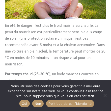
En été, le danger n’est plus le froid mais la surchauffe. La
peau du nourrisson est particulièrement sensible aux coups
de soleil (une protection solaire chimique n’est pas
recommandée avant 6 mois) et à la chaleur accumulée. Dans
une voiture en plein soleil, la température peut monter de 20
°C en moins de 10 minutes — un risque vital pour un
nourrisson.
Par temps chaud (25-30 °C)
, un body manches courtes en
coton fin ou en bambou suffit souvent. On complète avec un
Nous utilisons des cookies pour vous garantir la meilleure
short ou un pantalon léger si bébé est en poussette ou
expérience sur notre site web. Si vous continuez à utiliser ce
exposé au soleil. Les vêtements de couleur claire
site, nous supposerons que vous en êtes satisfait.
réfléchissent mieux la chaleur que les couleurs sombres.
Oui
Non
Politique de confidentialité
En cas de canicule (au-delà de 30 °C ressentis)
: