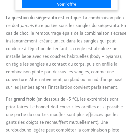
combinaison barboteuse bebe
Filles,Barboteuse GarçOns Filles ImperméAble Une PièCe
garçon naissance hiver
VêTements De Ski Avec Gants + Couvre Pieds Manteau Fourrure
combinaison polaire bebe fille
Enfant Combinaison De Neige, 3-6 Mois | | Combinaison De
barboteuse bebe fille manches
La question du siège-auto est critique.
La combinaison pilote
Neige BéBé Fille GarçOn Hiver Chaud,Chaud Manteau De Neige
longues noel barboteuse bebe
Nouveau-Né 3-36 Mois Tout-Petits Chaud Animaux Combi Bebe
fille hiver 3 mois 12 mois
ne doit
jamais
être portée sous les sangles du siège-auto. En
Garcon Fille Combinaison Bebe Hiver 24 Mois Combinaison
barboteuse bebe fille hiver
Pilote BéBé Fille | | BéBé GarçOn Fille Hiver Combinaison De
cas de choc, le rembourrage épais de la combinaison s’écrase
combinaison polaire bébé fille
Neige,Manteau à Capuche BéBé GarçOn Fille Hiver BéBé Fille
barboteuse bebe garçon hiver
GarçOn Rembourré à Capuche Combinaisons De Ski Fille BéBé
instantanément, créant un jeu dans les sangles qui peut
tricot
GarçOn BéBé Fille Combinaison D'Hiver | | BéBé Combinaison De
conduire à l’éjection de l’enfant. La règle est absolue : on
Neige Avec Gants,Hiver Doudoune Manteau Barboteuses à
Capuche Ensemble De VêTements D'ExtéRieur Pour Les Tout-
installe bébé avec ses couches habituelles (body + pyjama),
Petits Combinaison Bebe Hiver BéBé GarçOn BéBé Fille
Combinaison D'Hiver | | Combinaison De Neige BéBé Nouveau
on règle les sangles au contact du corps, puis on enfile la
Né,Chaud Manteau De Neige Nouveau-Né 3-36 Mois Hiver
VêTements De BéBé Combinaison D'Hiver Pour Enfants Ours
combinaison pilote par-dessus les sangles, comme une
Polaire Capuche Combinaison Coeur Combi-Short | | BéBé
couverture. Alternativement, un plaid ou un nid d’ange posé
Nouveau-Né Combinaison De Neige,Doudoune Manteau
Barboteuses à Capuche Hiver BéBé Fille GarçOn Rembourré à
sur les jambes après l’installation convient parfaitement.
Capuche Manteau Enfant Unisexe BéBé GarçOns Filles Ours
Oreille À Capuche Combinaison | | BéBé Combinaison Avec
Capuche,Barboteuse Hiver Capuche GrenouillèRe GarçOns Filles
Par
grand froid
(en dessous de -5 °C), les extrémités sont
Combi Avec Moufles Et Chaussons BéBé 2 En 1 Mauve 12M
prioritaires. Le bonnet doit couvrir les oreilles et si possible
Combinaison Enfant Hiver Combinaison Pilote Bebe Garcon Fille
| | Combinaison De Neige BéBé Fille,Barboteuses Avec Capuche
une partie du cou. Les moufles sont plus efficaces que les
Manches Longues GrenouillèRe Snowsuit Avec Gants Avec Gants
Manteaux Et Blousons BéBé Fille Chaud à Capuche Veste
gants (les doigts se réchauffent mutuellement). Une
Combinaison De Neige | |
surdoudoune légère peut compléter la combinaison pilote