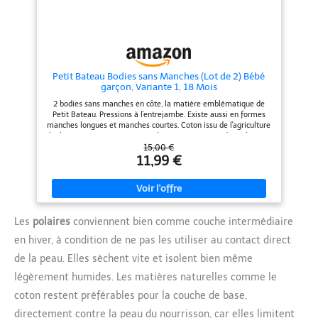
de distractions, juste une pure
douceur pour leur cou délicat
LONGUE DURÉE DE VIE :
Fabriqués avec des matériaux
durables et des coutures
robustes, nos gilets sont conçus
pour durer; Vous pouvez compter
Petit Bateau Bodies sans Manches (Lot de 2) Bébé
sur eux pour supporter des
garçon, Variante 1, 18 Mois
lavages fréquents et conserver
leur qualité, offrant ainsi à votre
2 bodies sans manches en côte, la matière emblématique de
tout-petit une tenue durable
Petit Bateau. Pressions à l'entrejambe. Existe aussi en formes
SPACIEUX ET FLEXIBLE : laissez
manches longues et manches courtes. Coton issu de l'agriculture
votre bébé bouger et jouer
biologique, garantissant une culture respectueuse des sols sans
librement avec nos gilets
OGM.
15,00 €
extensibles; Offrant une liberté
11,99 €
de mouvement illimitée et
garantissant un ajustement
confortable à mesure qu'ils
grandissent; Nos gilets sont
conçus pour s'adapter à leur
mode de vie actif, afin qu'ils
Les
polaires
conviennent bien comme couche intermédiaire
soient heureux et satisfaits
en hiver, à condition de ne pas les utiliser au contact direct
de la peau. Elles sèchent vite et isolent bien même
légèrement humides. Les matières naturelles comme le
coton restent préférables pour la couche de base,
directement contre la peau du nourrisson, car elles limitent