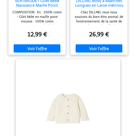
VERTBAUDET Gilet Bébé
DILLING Body à Manches
Naissance Maille Point
Longues en Laine mérinos
Mousse Coton écru
pour bébé Naturel 86
COMPOSITION : En : 100% coton
Chez DILLING, nous nous
3M(60CM)
- Gilet bébé en maille point
soucions du bien-être animal, de
mousse : 100% coton
l'environnement, de la santé de
DESCRIPTION : Gilet bébé
nos employés et de celle de nos
naissance DÉTAILS : Encolure
clients. Notre usine de teinture
12,99 €
26,99 €
ronde - Ouverture boutonnée
certifiée Nordic Swan n'utilise
devant - Boutons en bois -
pas de produits chimiques nocifs
Revers aux poignets
ni de métaux lourds. Produit de
haute qualité Débardeur durable
qui conserve sa forme d´origine.
Chaud, hyper doux au toucher et
très agréable à porter 100%
laine mérinos. Notre laine
mérinos sans polyester régule la
température de votre corps à un
niveau de confort. La laine est un
isolant naturel, elle a un haut
pouvoir d´absorption de l
´humidité et neutralise les
odeurs de sueur.