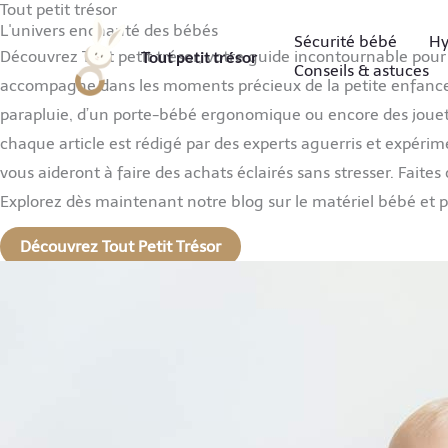
Tout petit trésor
Aller
L'univers enchanté des bébés
Sécurité bébé
Hy
au
Tout petit trésor
Découvrez Tout petit trésor, votre guide incontournable pour
Conseils & astuces
contenu
accompagne dans les moments précieux de la petite enfance e
parapluie, d’un porte-bébé ergonomique ou encore des jouets é
chaque article est rédigé par des experts aguerris et expérim
vous aideront à faire des achats éclairés sans stresser. Fai
Explorez dès maintenant notre blog sur le matériel bébé et p
Découvrez Tout Petit Trésor