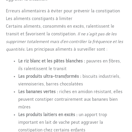
directement à la gourde. Elle se conserve jusqu’à 36 heures au
réfrigérateur après ouverture et est idéale pour les repas en
Erreurs alimentaires à éviter pour prévenir la constipation
sortie Popote, le coup de pouce quotidien – Chez Popote, on
simplifie le quotidien des parents tout en respectant les besoins
Les aliments constipants à limiter
de Bébé. Nos recettes bio et françaises sont pensées pour
accompagner la diversification alimentaire, en proposant une
Certains aliments, consommés en excès, ralentissent le
saveur à la fois, pour permettre à bébé de découvrir de nouveaux
goûts en toute sérénité.
transit et favorisent la constipation.
Il ne s’agit pas de les
supprimer totalement mais d’en contrôler la fréquence et les
quantités.
Les principaux aliments à surveiller sont :
Le riz blanc et les pâtes blanches :
pauvres en fibres,
ils ralentissent le transit
Les produits ultra-transformés :
biscuits industriels,
viennoiseries, barres chocolatées
Les bananes vertes :
riches en amidon résistant, elles
peuvent constiper contrairement aux bananes bien
mûres
Les produits laitiers en excès :
un apport trop
important en lait de vache peut aggraver la
constipation chez certains enfants