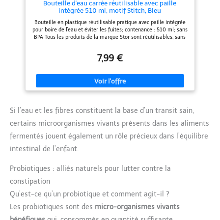
Bouteille d'eau carrée réutilisable avec paille
transporter et ranger
intégrée 510 ml, motif Stitch, Bleu
Bouteille en plastique réutilisable pratique avec paille intégrée
pour boire de l'eau et éviter les fuites; contenance : 510 ml; sans
BPA Tous les produits de la marque Stor sont réutilisables, sans
BPA et ont passé les tests requis dans leur catégorie pour se
conformer aux normes européennes Produit sous licence
7,99 €
officielle
Si l’eau et les fibres constituent la base d’un transit sain,
certains microorganismes vivants présents dans les aliments
fermentés jouent également un rôle précieux dans l’équilibre
intestinal de l’enfant.
Probiotiques : alliés naturels pour lutter contre la
constipation
Qu’est-ce qu’un probiotique et comment agit-il ?
Les probiotiques sont des
micro-organismes vivants
bénéfiques
qui, consommés en quantité suffisante,