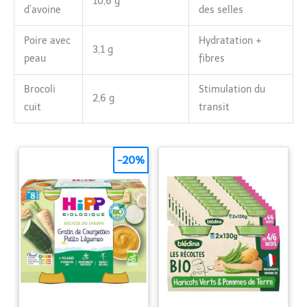
10,6 g
d’avoine
des selles
Poire avec
Hydratation +
3,1 g
peau
fibres
Brocoli
Stimulation du
2,6 g
cuit
transit
-20%