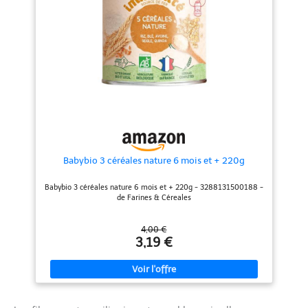
Préparer son lait habituel juste
informations ludiques et des
avant le repas bébé; Ajouter la
défis sur le thème de la nature
quantité de céréales nécessaire,
pour sensibiliser les enfants à
mélanger puis vérifier la
une meilleure alimentation et au
température; Servir et jeter le
respect de l’environnement BIO
reste du biberon non terminé
ET VÉGÉTALE DEPUIS TOUJOURS
CÉRÉALES BÉBÉ : Ces céréales
: Pionnière du bio grand public
bébé 6 mois contiennent des
depuis 1988, Bjorg propose des
céréales complètes qui ont
alternatives végétales et
gardé leur enveloppe, reconnue
gourmandes aux aliments
pour ses qualités nutritionnelles;
traditionnels, pour vous régaler
aident à l'introduction du gluten
tout en augmentant la part de
végétal dans vos repas
Babybio 3 céréales nature 6 mois et + 220g
Babybio 3 céréales nature 6 mois et + 220g - 3288131500188 -
de Farines & Céreales
4,00 €
3,19 €