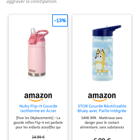
aggraver la constipation.
-13%
Nuby Flip-It Gourde
STOR Gourde Réutilisable
Isotherme en Acier
Bluey avec Paille Intégrée
Inoxydable, 300ml, +18
530ml - Sans BPA -
[Pour les Déplacements] – La
SANS BPA : Matériaux sans
Mois, Rose
Bouteille Eau Plastique
gourde reflex Flip-it est parfaite
danger pour le contact
Carrée Enfant
pour les enfants assoiffés qui
alimentaire, sans substances
dépense beaucoup d’énergie,
nocives. Profitez de votre boisson
contient une poignée qui est
en toute tranquillité 100%
14,99 €