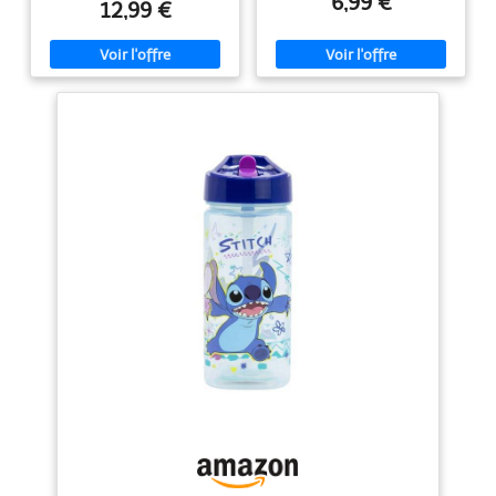
6,99 €
facile à tenir ou attacher à une
ORIGINAL SOUS LICENCE
12,99 €
poussette ou un sac. [Gourde
OFFICIELLE : Nous travaillons
Parfaite] – Le bouchon Flip-it est
uniquement avec des licences
conçu pour éviter les gouttes et
officielles. Produit authentique
déversements lorsque son
validé par la marque SYSTÈME
couvercle hygiénique est fermé.
DE PAILLE INTÉGRÉE: Design
Le bec qui se ferme en une
pratique avec paille incorporée
simple poussée est facile à
qui facilite l'hydratation sans
utiliser pour les petites mains, ce
incliner la bouteille. Système
qui rend la gourde idéale pour
anti-fuite qui prévient les
les enfants. [Durabilité et
déversements dans les sacs et
Qualité] – Fabriquée en acier
cartables. Idéal pour boire
inoxydable robuste, cette gourde
confortablement en toute
est conçue pour résister aux
situation FABRICATION SÛRE ET
chocs et à une utilisation
DURABLE: Plastique résistant de
intensive, offrant une longue
haute qualité sans BPA
durée de vie même lors des
garantissant un usage quotidien
aventures les plus actives. [Bec
sécurisé. Matériaux robustes
en Silicone Souple] –
sélectionnés pour résister aux
Spécialement conçu pour être
chutes et à l'usure quotidienne.
délicat et doux pour les gencives
Finitions soignées avec
et dents de vos tout-petits. [Une
fermeture hermétique fiable
Gourde Rafraîchissante] – Garder
PARFAITE POUR LE QUOTIDIEN:
le liquide au frais pour une durée
Compagne idéale pour l'école,
de 10h!
les activités sportives, les sorties
et l'usage quotidien. Cadeau
pratique et amusant pour
anniversaires, rentrée scolaire ou
toute occasion spéciale. Design
carré ergonomique facile à