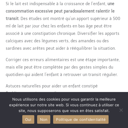
Si le lait est indispensable à la croissance de l’enfant,
une
consommation excessive peut paradoxalement ralentir le
transit
. Des études ont montré qu’un apport supérieur à 500
ml de lait par jour chez les enfants en bas âge peut être
associé à une constipation chronique. Diversifier les apports
calciques avec des légumes verts, des amandes ou des
sardines avec arêtes peut aider à rééquilibrer la situation.
Corriger ces erreurs alimentaires est une étape importante,
mais elle peut être complétée par des gestes simples du
quotidien qui aident l’enfant à retrouver un transit régulier.
Astuces naturelles pour aider un enfant constipé
Établir une routine aux toilettes
Nous utilisons des cookies pour vous garantir la meilleure
Le corps de l’enfant fonctionne selon des rythmes biologiques
expérience sur notre site web. Si vous continuez à utiliser ce
qu’il est possible de renforcer.
Proposer à l’enfant d’aller aux
site, nous supposerons que vous en êtes satisfait.
toilettes à heure fixe
, idéalement après le petit-déjeuner
Oui
Non
Politique de confidentialité
lorsque le réflexe gastro-colique est le plus actif, permet