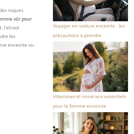
des risques
comme sûr pour
Voyager en voiture enceinte : les
 l’alcool
précautions à prendre
dre les
mme enceinte ou
Vitamines et minéraux essentiels
pour la femme enceinte