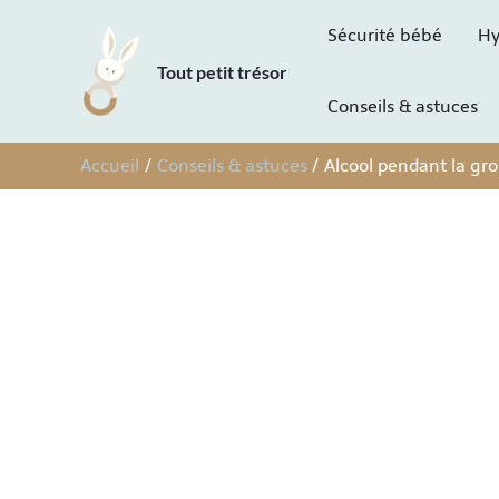
Aller
Sécurité bébé
Hy
au
Tout petit trésor
contenu
Conseils & astuces
Accueil
Conseils & astuces
Alcool pendant la gros