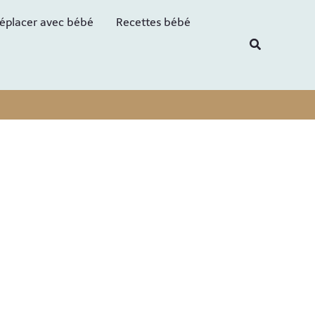
R
éplacer avec bébé
Recettes bébé
e
Recherche
c
h
e
r
c
h
e
r